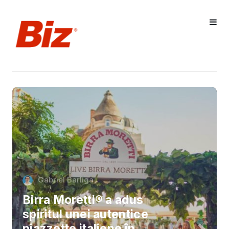
Gabriel Barliga
Birra Moretti® a adus
spiritul unei autentice
piazzette italiene în