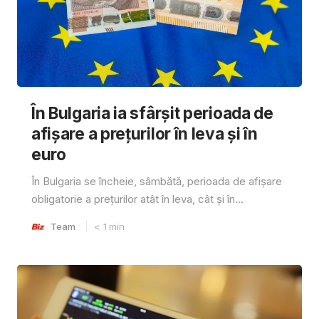
În Bulgaria ia sfârşit perioada de
afișare a prețurilor în ​​leva și în
euro
În Bulgaria se încheie, sâmbătă, perioada de afișare
obligatorie a prețurilor atât în ​​leva, cât și în...
Team
< 1
min