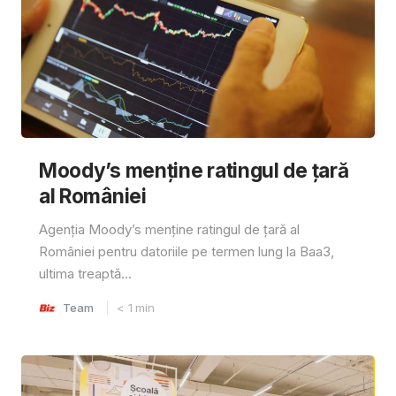
Moody’s menține ratingul de țară
al României
Agenția Moody’s menține ratingul de țară al
României pentru datoriile pe termen lung la Baa3,
ultima treaptă...
Team
< 1
min