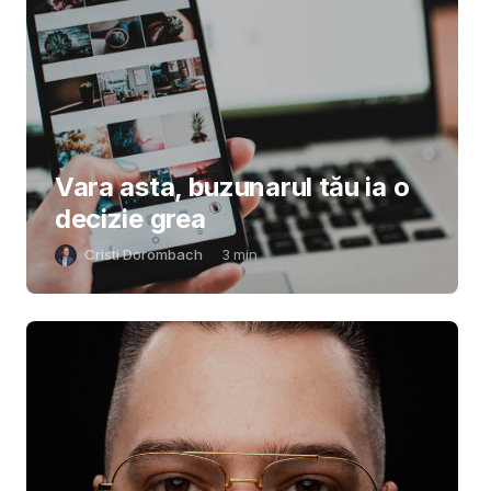
Vara asta, buzunarul tău ia o
decizie grea
Cristi Dorombach
3
min