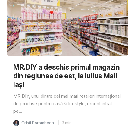
MR.DIY a deschis primul magazin
din regiunea de est, la Iulius Mall
Iași
MR.DIY, unul dintre cei mai mari retaileri internaționali
de produse pentru casă și lifestyle, recent intrat
pe...
Cristi Dorombach
3
min