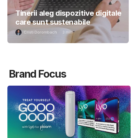
Tinerii aleg dispozitive digitale
care sunt sustenabile
Cristi Dorombach
3
min
Brand Focus