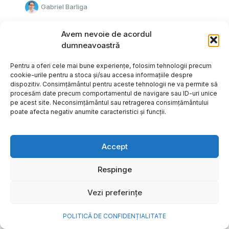
Gabriel Barliga
Avem nevoie de acordul
dumneavoastră
Pentru a oferi cele mai bune experiențe, folosim tehnologii precum
cookie-urile pentru a stoca și/sau accesa informațiile despre
dispozitiv. Consimțământul pentru aceste tehnologii ne va permite să
procesăm date precum comportamentul de navigare sau ID-uri unice
pe acest site. Neconsimțământul sau retragerea consimțământului
poate afecta negativ anumite caracteristici și funcții.
Accept
Respinge
Cum transformi cele mai
Vezi preferințe
frumoase amintiri ale verii într-
o bijuterie Pandora pe care o
POLITICĂ DE CONFIDENȚIALITATE
porți zi de zi