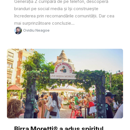
Generația Z cumpără de pe telefon, descoperă
branduri pe social media și își construiește
încrederea prin recomandările comunității. Dar cea
mai surprinzătoare concluzie...
Ovidiu Neagoe
Birra Moretti® a adus spiritul