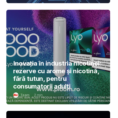
Inovația în industria nicotinei:
rezerve cu arome și nicotină,
fără tutun, pentru
consumatorii adulți
Team
2
min