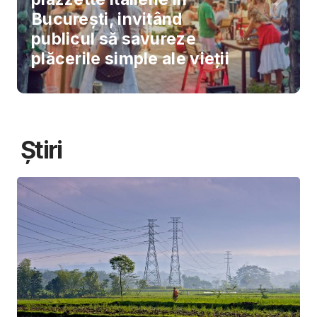
București, invitând
publicul să savureze
plăcerile simple ale vieții
Știri