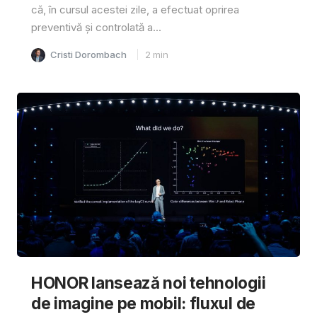
că, în cursul acestei zile, a efectuat oprirea
preventivă și controlată a...
Cristi Dorombach
2
min
HONOR lansează noi tehnologii
de imagine pe mobil: fluxul de