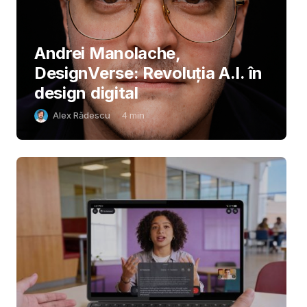
Andrei Manolache,
DesignVerse: Revoluția A.I. în
design digital
Alex Rădescu
4
min