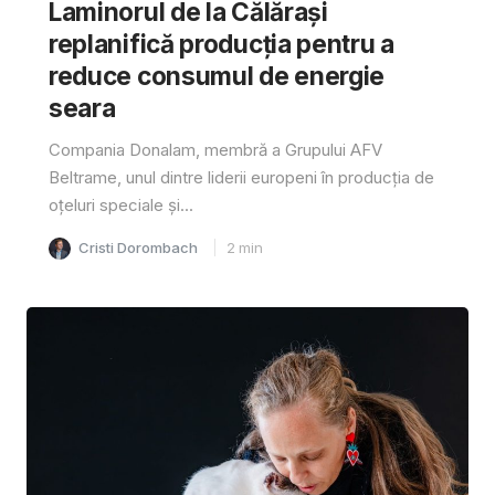
Laminorul de la Călărași
replanifică producția pentru a
reduce consumul de energie
seara
Compania Donalam, membră a Grupului AFV
Beltrame, unul dintre liderii europeni în producția de
oțeluri speciale și...
Cristi Dorombach
2
min