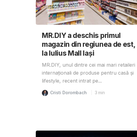
MR.DIY a deschis primul
magazin din regiunea de est,
la Iulius Mall Iași
MR.DIY, unul dintre cei mai mari retaileri
internaționali de produse pentru casă și
lifestyle, recent intrat pe...
Cristi Dorombach
3
min