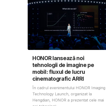
HONOR lansează noi
tehnologii de imagine pe
mobil: fluxul de lucru
cinematografic ARRI
În cadrul evenimentului HONOR Imaging
Technology Launch, organizat la
Hengdian, HONOR a prezentat cele mai