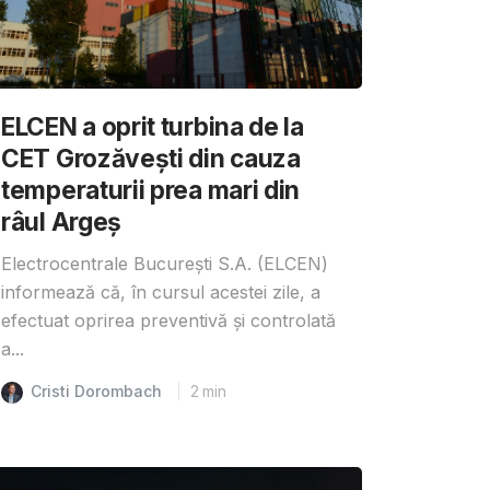
ELCEN a oprit turbina de la
CET Grozăvești din cauza
temperaturii prea mari din
râul Argeș
Electrocentrale București S.A. (ELCEN)
informează că, în cursul acestei zile, a
efectuat oprirea preventivă și controlată
a...
Cristi Dorombach
2
min