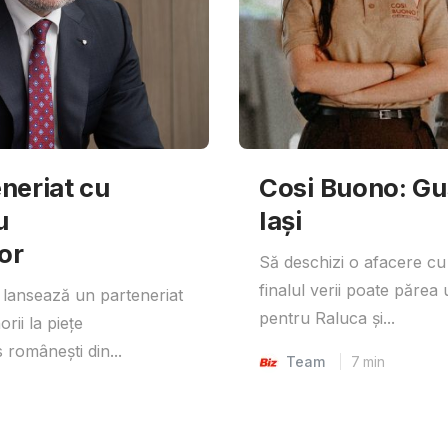
neriat cu
Cosi Buono: Gust
u
Iași
or
Să deschizi o afacere cu
finalul verii poate părea 
lansează un parteneriat
pentru Raluca și...
rii la piețe
 românești din...
Team
7
min