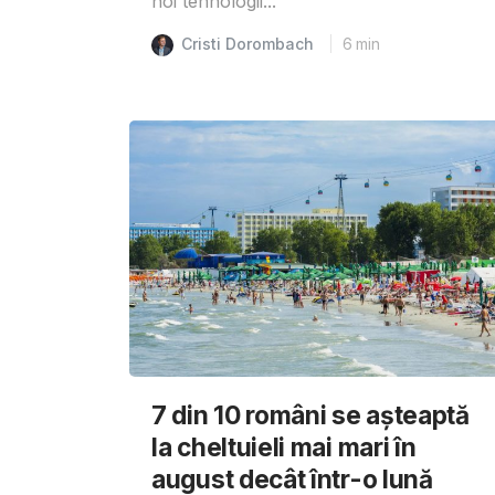
noi tehnologii...
Cristi Dorombach
6
min
7 din 10 români se așteaptă
la cheltuieli mai mari în
august decât într-o lună