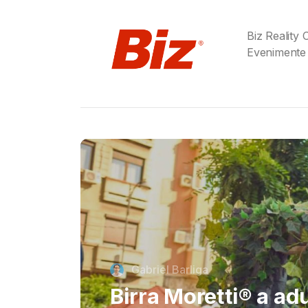
Biz Reality
Evenimente
Cristi Dorombach
Richard Joannides,