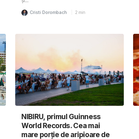
și...
Cristi Dorombach
2
min
NIBIRU, primul Guinness
World Records. Cea mai
mare porție de aripioare de