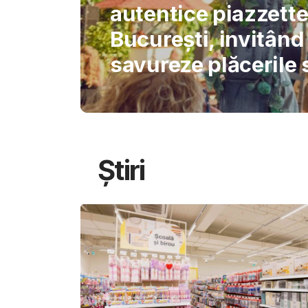
International Schoo
permite AI-ului să 
gândirea elevilor
Știri