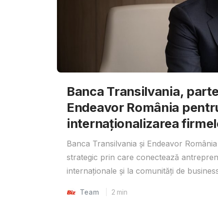
Banca Transilvania, parte
Endeavor România pentr
internaționalizarea firmel
Banca Transilvania și Endeavor România 
strategic prin care conectează antrepreno
internaționale și la comunități de business
Team
2
min