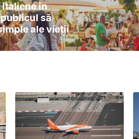
l: Școlile nu pot
înlocuiască