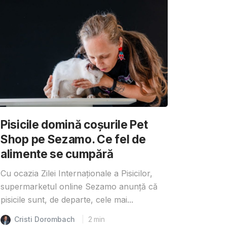
Pisicile domină coșurile Pet
Shop pe Sezamo. Ce fel de
alimente se cumpără
Cu ocazia Zilei Internaționale a Pisicilor,
supermarketul online Sezamo anunță că
pisicile sunt, de departe, cele mai...
Cristi Dorombach
2
min