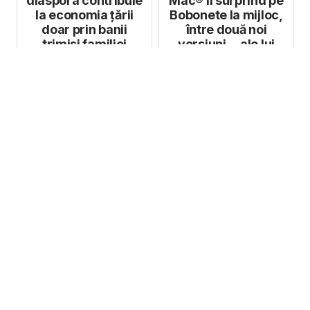
diaspora contribuie
Mac® îl surprind pe
la economia țării
Bobonete la mijloc,
doar prin banii
între două noi
trimiși familiei
versiuni… ale lui