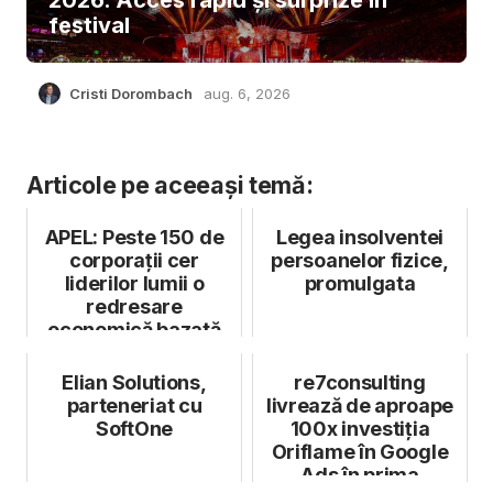
festival
Cristi Dorombach
aug. 6, 2026
Articole pe aceeași temă:
APEL: Peste 150 de
Legea insolventei
corporații cer
persoanelor fizice,
liderilor lumii o
promulgata
redresare
economică bazată
pe zero emisii în
urm...
Elian Solutions,
re7consulting
parteneriat cu
livrează de aproape
SoftOne
100x investiția
Oriflame în Google
Ads în prima