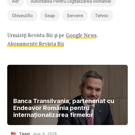
Adr
Autoritatea Pentru Digitalizarea Romaniei
Ghiseul.ro
Seap
Servere
Tehnic
Urmăriți Revista Biz și pe
Google News
.
Abonamente Revista Biz
Banca Transilvania, parteneriat cu
Endeavor România pentru
internaționalizarea firmelor
Team
aug. 6, 2026