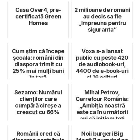
jumătate a anului ...
Casa Over4, pre-
2 milioane de romani
certificată Green
au decis sa fie
Homes
„Impreuna pentru
siguranta”
Cum știm că începe
Voxa s-a lansat
școala: românii din
public cu peste 420
diaspora trimit cu
de audiobook-uri,
25% mai mulți bani
4400 de e-book-uri
în țară
și 16 edituri
românești în ...
Sezamo: Numărul
Mihai Petrov,
clienților care
Carrefour România:
cumpără cireșe a
„Ambiția noastră
crescut cu 66%
este ca în următorii
ani să inițiem toți
angajații...
Românii cred că
Noii burgeri Big