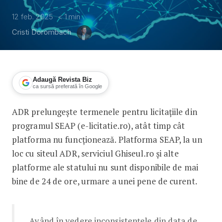
12 feb. 2025
< 1
min
Cristi Dorombach
Adaugă Revista Biz
ca sursă preferată în Google
ADR prelungește termenele pentru licitațiile din
ADR anunță prelungirea termenelor lic
programul SEAP (e-licitatie.ro), atât timp cât
platforma nu funcționează. Platforma SEAP, la un
loc cu siteul ADR, serviciul Ghiseul.ro și alte
platforme ale statului nu sunt disponibile de mai
bine de 24 de ore, urmare a unei pene de curent.
Având în vedere inconsistențele din data de