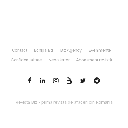
Contact
Echipa Biz
Biz Agency
Evenimente
Confidențialitate
Newsletter
Abonament revistă
Revista Biz - prima revista de afaceri din România