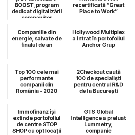
BOOST, program
recertificată “Great
dedicat digitalizării
Place to Work”
companiilor
antreprenoriale
Companiile din
Hollywood Multiplex
energie, salvate de
a intrat în portofoliul
finalul de an
Anchor Grup
Top 100 cele mai
2Checkout caută
performante
100 de specialiști
companii din
pentru centrul R&D
România - 2020
de la București
Immofinanz își
GTS Global
extinde portofoliul
Intelligence a preluat
de centre STOP
Lummetry,
SHOP cu opt locații
companie