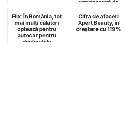
românească de
inteligență artificială
Flix: În România, tot
Cifra de afaceri
mai mulți călători
Xpert Beauty, în
optează pentru
creștere cu 119%
autocar pentru
destinațiile
internaționale