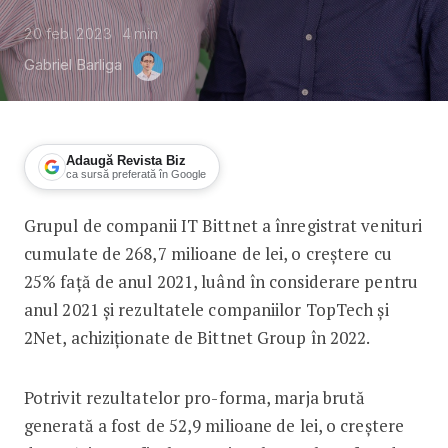
20 feb. 2023
4
min
Gabriel Barliga
Adaugă Revista Biz
ca sursă preferată în Google
Grupul de companii IT Bittnet a înregistrat venituri
Afaceri cumulate de peste 260 mil. le
cumulate de 268,7 milioane de lei, o creștere cu
25% față de anul 2021, luând în considerare pentru
anul 2021 și rezultatele companiilor TopTech și
2Net, achiziționate de Bittnet Group în 2022.
Potrivit rezultatelor pro-forma, marja brută
generată a fost de 52,9 milioane de lei, o creștere