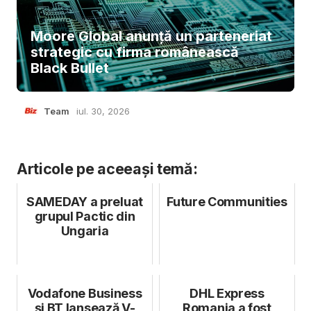
Moore Global anunță un parteneriat
strategic cu firma românească
Black Bullet
Team
iul. 30, 2026
Articole pe aceeași temă:
SAMEDAY a preluat
Future Communities
grupul Pactic din
Ungaria
Vodafone Business
DHL Express
și BT lansează V-
Romania a fost