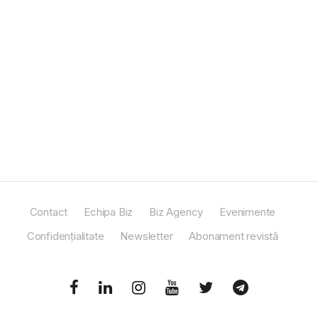
Contact
Echipa Biz
Biz Agency
Evenimente
Confidențialitate
Newsletter
Abonament revistă