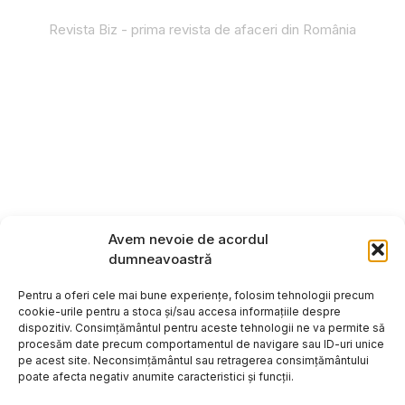
Revista Biz - prima revista de afaceri din România
Avem nevoie de acordul
dumneavoastră
Pentru a oferi cele mai bune experiențe, folosim tehnologii precum
cookie-urile pentru a stoca și/sau accesa informațiile despre
dispozitiv. Consimțământul pentru aceste tehnologii ne va permite să
procesăm date precum comportamentul de navigare sau ID-uri unice
pe acest site. Neconsimțământul sau retragerea consimțământului
poate afecta negativ anumite caracteristici și funcții.