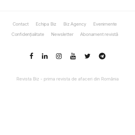
Contact
Echipa Biz
Biz Agency
Evenimente
Confidențialitate
Newsletter
Abonament revistă
Revista Biz - prima revista de afaceri din România