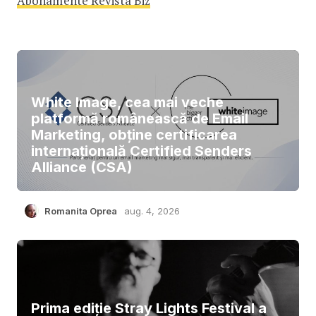
Abonamente Revista Biz
White Image, cea mai veche
platformă românească de Email
Marketing, obține certificarea
internațională Certified Senders
Alliance (CSA)
Romanita Oprea
aug. 4, 2026
Prima ediție Stray Lights Festival a