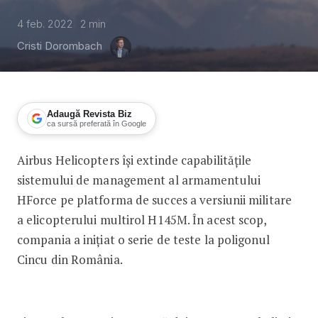
4 feb. 2022
2
min
Cristi Dorombach
Adaugă Revista Biz
ca sursă preferată în Google
Airbus Helicopters își extinde capabilitățile
Airbus testează noi elicoptere multir
sistemului de management al armamentului
HForce pe platforma de succes a versiunii militare
a elicopterului multirol H145M. În acest scop,
compania a inițiat o serie de teste la poligonul
Cincu din România.