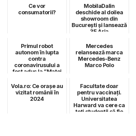
Ce vor
MobilaDalin
consumatorii?
deschide al doilea
showroom din
București și lansează
3E Aria
Primul robot
Mercedes
autonom în lupta
relansează marca
contra
Mercedes-Benz
coronavirusului a
Marco Polo
fost adus la ”Matei
Balș”
Vola.ro: Ce orașe au
Facultate doar
vizitat românii în
pentru vaccinați.
2024
Universitatea
Harward va cere ca
toți studenții să fie
imunizați