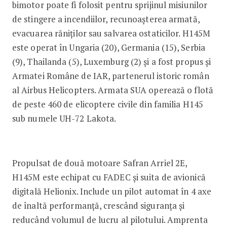
bimotor poate fi folosit pentru sprijinul misiunilor
de stingere a incendiilor, recunoașterea armată,
evacuarea răniților sau salvarea ostaticilor. H145M
este operat în Ungaria (20), Germania (15), Serbia
(9), Thailanda (5), Luxemburg (2) și a fost propus și
Armatei Române de IAR, partenerul istoric român
al Airbus Helicopters. Armata SUA operează o flotă
de peste 460 de elicoptere civile din familia H145
sub numele UH-72 Lakota.
Propulsat de două motoare Safran Arriel 2E,
H145M este echipat cu FADEC și suita de avionică
digitală Helionix. Include un pilot automat în 4 axe
de înaltă performanță, crescând siguranța și
reducând volumul de lucru al pilotului. Amprenta