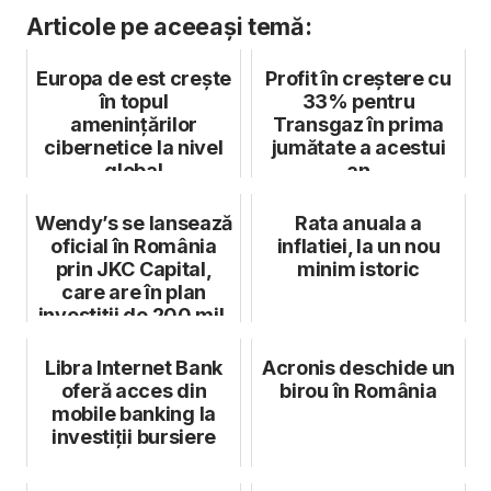
Articole pe aceeași temă:
Europa de est crește
Profit în creștere cu
în topul
33% pentru
amenințărilor
Transgaz în prima
cibernetice la nivel
jumătate a acestui
global
an
Wendy’s se lansează
Rata anuala a
oficial în România
inflatiei, la un nou
prin JKC Capital,
minim istoric
care are în plan
investiții de 200 mil.
$
Libra Internet Bank
Acronis deschide un
oferă acces din
birou în România
mobile banking la
investiții bursiere