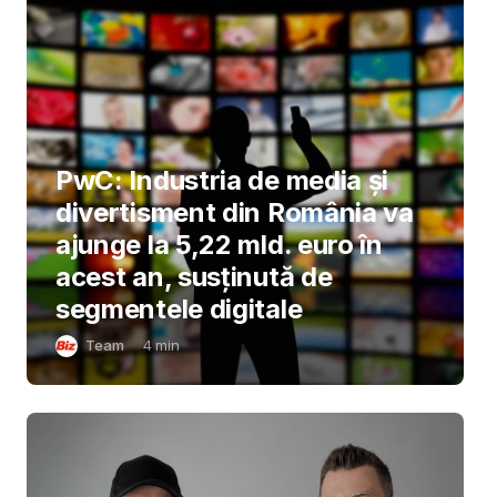
PwC: Industria de media și
divertisment din România va
ajunge la 5,22 mld. euro în
acest an, susținută de
segmentele digitale
Team
4
min