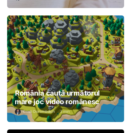
România caută următorul
mare joc video românesc
Cristi Dorombach
3
min