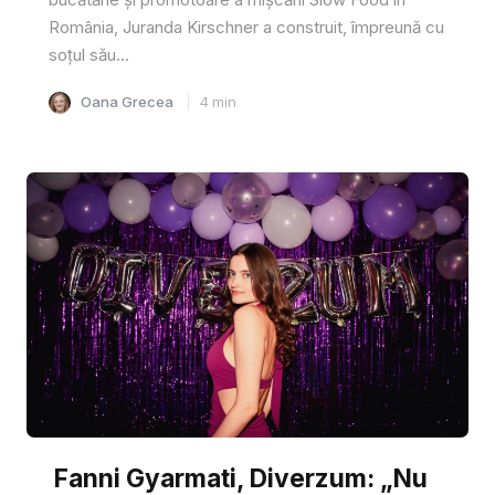
România, Juranda Kirschner a construit, împreună cu
soțul său...
Oana Grecea
4
min
Fanni Gyarmati, Diverzum: „Nu