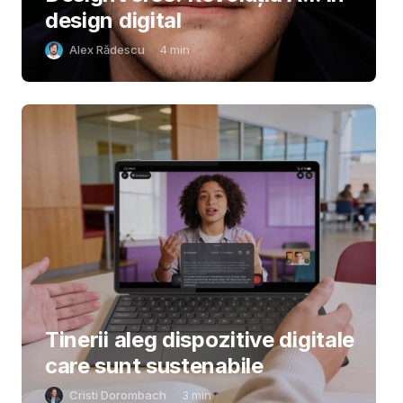
design digital
Alex Rădescu
4
min
Tinerii aleg dispozitive digitale
care sunt sustenabile
Cristi Dorombach
3
min