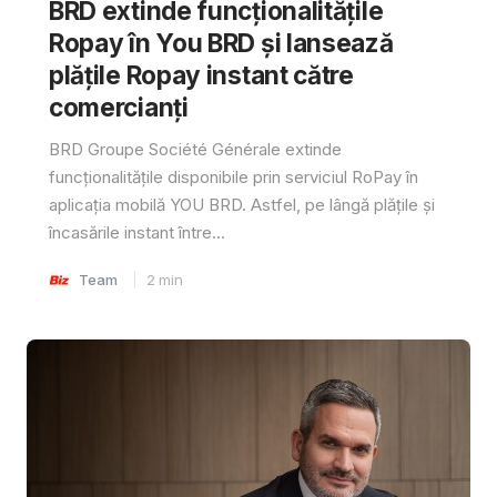
BRD extinde funcționalitățile
Ropay în You BRD și lansează
plățile Ropay instant către
comercianți
BRD Groupe Société Générale extinde
funcționalitățile disponibile prin serviciul RoPay în
aplicația mobilă YOU BRD. Astfel, pe lângă plățile și
încasările instant între...
Team
2
min