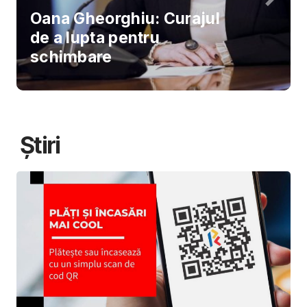
Oana Gheorghiu: Curajul
de a lupta pentru
schimbare
Știri