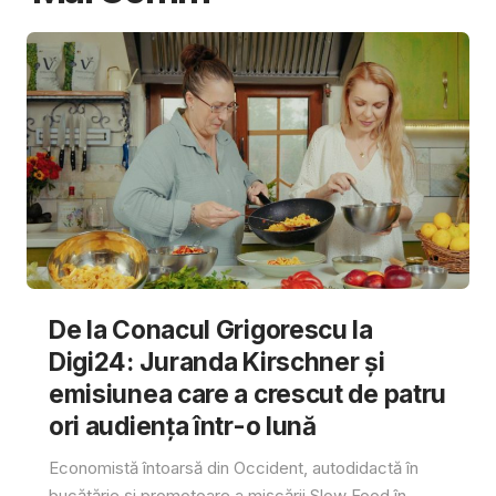
De la Conacul Grigorescu la
Digi24: Juranda Kirschner și
emisiunea care a crescut de patru
ori audiența într-o lună
Economistă întoarsă din Occident, autodidactă în
bucătărie și promotoare a mișcării Slow Food în