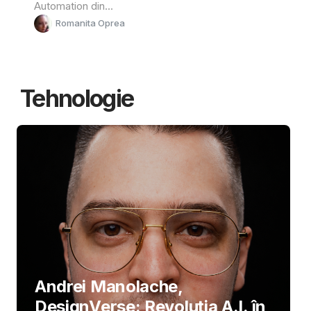
Automation din...
Romanita Oprea
Tehnologie
Andrei Manolache,
DesignVerse: Revoluția A.I. în