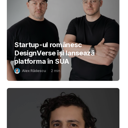
Startup-ul românesc
DesignVerse își lansează
platforma în SUA
Alex Rădescu
2
min