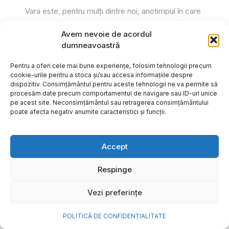
Vara este, pentru mulți dintre noi, anotimpul în care
se întâmplă cele mai importante lucruri. Plecăm în
Avem nevoie de acordul
vacanțe pe care le planificăm luni...
dumneavoastră
Cristiana Todiresei
Pentru a oferi cele mai bune experiențe, folosim tehnologii precum
cookie-urile pentru a stoca și/sau accesa informațiile despre
dispozitiv. Consimțământul pentru aceste tehnologii ne va permite să
procesăm date precum comportamentul de navigare sau ID-uri unice
pe acest site. Neconsimțământul sau retragerea consimțământului
poate afecta negativ anumite caracteristici și funcții.
Accept
Respinge
Vezi preferințe
POLITICĂ DE CONFIDENȚIALITATE
NOVA Power & Gas: un program