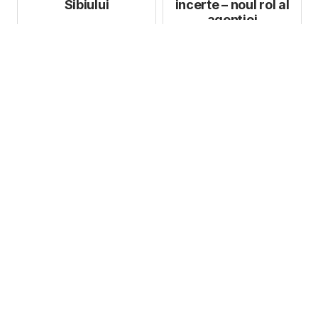
Sibiului
incerte – noul rol al
agenției