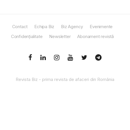
Contact
Echipa Biz
Biz Agency
Evenimente
Confidențialitate
Newsletter
Abonament revistă
Revista Biz - prima revista de afaceri din România