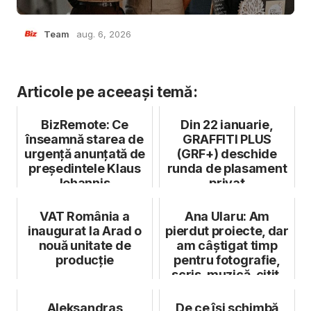
Team
aug. 6, 2026
Articole pe aceeași temă:
BizRemote: Ce
Din 22 ianuarie,
înseamnă starea de
GRAFFITI PLUS
urgență anunțată de
(GRF+) deschide
președintele Klaus
runda de plasament
Iohannis
privat
VAT România a
Ana Ularu: Am
inaugurat la Arad o
pierdut proiecte, dar
nouă unitate de
am câștigat timp
producție
pentru fotografie,
scris, muzică, citit.
Există...
Aleksandras
De ce își schimbă