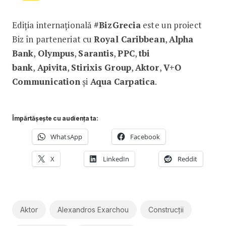
Ediția internațională
#BizGrecia
este un proiect
Biz în parteneriat cu
Royal Caribbean
,
Alpha
Bank
,
Olympus
,
Sarantis
,
PPC
,
tbi
bank
,
Apivita
,
Stirixis Group
,
Aktor
,
V+O
Communication
și
Aqua Carpatica
.
Împărtășește cu audiența ta:
WhatsApp
Facebook
X
LinkedIn
Reddit
Aktor
Alexandros Exarchou
Construcții