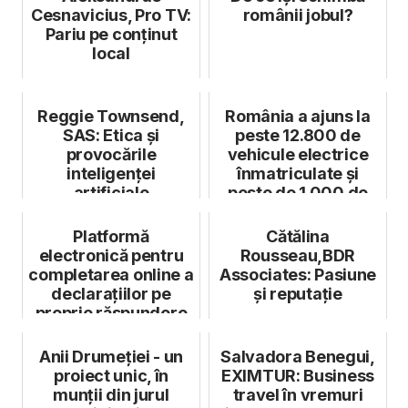
Cesnavicius, Pro TV:
românii jobul?
Pariu pe conținut
local
Reggie Townsend,
România a ajuns la
SAS: Etica și
peste 12.800 de
provocările
vehicule electrice
inteligenței
înmatriculate și
artificiale
peste de 1.000 de
locații pub...
Platformă
Cătălina
electronică pentru
Rousseau,BDR
completarea online a
Associates: Pasiune
declarațiilor pe
și reputație
proprie răspundere
Anii Drumeției - un
Salvadora Benegui,
proiect unic, în
EXIMTUR: Business
munții din jurul
travel în vremuri