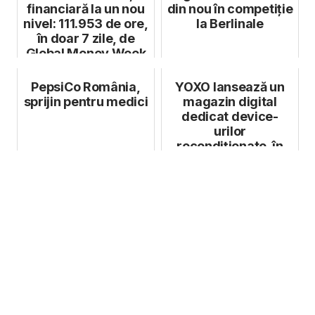
financiară la un nou
din nou în competiție
nivel: 111.953 de ore,
la Berlinale
în doar 7 zile, de
Global Money Week
PepsiCo România,
YOXO lansează un
sprijin pentru medici
magazin digital
dedicat device-
urilor
recondiționate, în
parteneriat cu
Recommerce