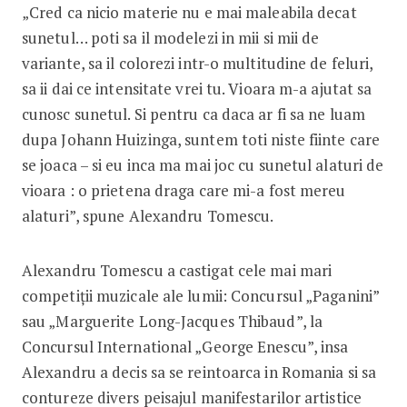
„Cred ca nicio materie nu e mai maleabila decat
sunetul… poti sa il modelezi in mii si mii de
variante, sa il colorezi intr-o multitudine de feluri,
sa ii dai ce intensitate vrei tu. Vioara m-a ajutat sa
cunosc sunetul. Si pentru ca daca ar fi sa ne luam
dupa Johann Huizinga, suntem toti niste fiinte care
se joaca – si eu inca ma mai joc cu sunetul alaturi de
vioara : o prietena draga care mi-a fost mereu
alaturi”, spune Alexandru Tomescu.
Alexandru Tomescu a castigat cele mai mari
competiții muzicale ale lumii: Concursul „Paganini”
sau „Marguerite Long-Jacques Thibaud”, la
Concursul International „George Enescu”, insa
Alexandru a decis sa se reintoarca in Romania si sa
contureze divers peisajul manifestarilor artistice