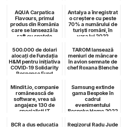
AQUA Carpatica
Antalya a înregistrat
Flavours, primul
o creștere cu peste
produs din România
70% a numărului de
care se lansează la
turiști români, în
raft cu spatele
vara lui 2022
produsului (c...
500.000 de dolari
TAROM lansează
alocați de Fundația
meniuri de mâncare
H&M pentru inițiativa
în avion semnate de
COVID-19 Solidarity
chef Roxana Blenche
Response Fund
Mindit.io, companie
Samsung extinde
românească de
gama Bespoke în
software, vrea să
cadrul
angajeze 130 de
evenimentului
specialiști IT
Bespoke Home 2022
BCR a dus educația
Regizorul Radu Jude