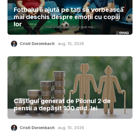
Fotbalul îi ajută pe tați să vorbească
mai deschis despre emoții cu copiii
lor
Cristi Dorombach
aug. 10, 2026
Câştigul generat de Pilonul 2 de
pensii a depăşit 100 mld. lei
Cristi Dorombach
aug. 10, 2026