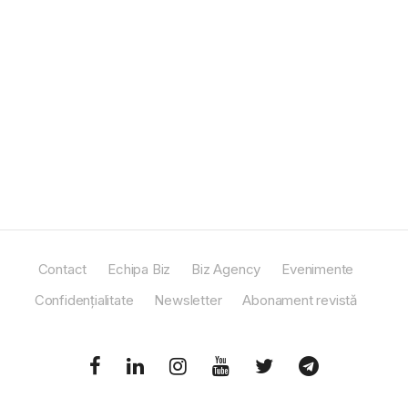
Contact
Echipa Biz
Biz Agency
Evenimente
Confidențialitate
Newsletter
Abonament revistă