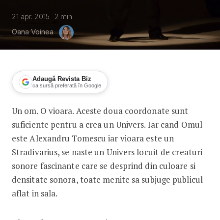
21 apr. 2015
2
min
Oana Voinea
Adaugă Revista Biz
ca sursă preferată în Google
Un om. O vioara. Aceste doua coordonate sunt
Alexandru Tomescu, intr-un nou Turn
suficiente pentru a crea un Univers. Iar cand Omul
este Alexandru Tomescu iar vioara este un
Stradivarius, se naste un Univers locuit de creaturi
sonore fascinante care se desprind din culoare si
densitate sonora, toate menite sa subjuge publicul
aflat in sala.