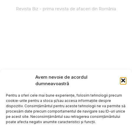
Revista Biz - prima revista de afaceri din România
Avem nevoie de acordul
dumneavoastră
Pentru a oferi cele mai bune experiențe, folosim tehnologii precum
cookie-urile pentru a stoca și/sau accesa informațiile despre
dispozitiv. Consimțământul pentru aceste tehnologii ne va permite să
procesăm date precum comportamentul de navigare sau ID-uri unice
pe acest site. Neconsimțământul sau retragerea consimțământului
poate afecta negativ anumite caracteristici și funcții.