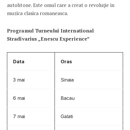
autohtone. Este omul care a creat o revoluție in
muzica clasica romaneasca.
Programul Turneului International
Stradivarius „Enescu Experience”
Data
Oras
3 mai
Sinaia
6 mai
Bacau
7 mai
Galati