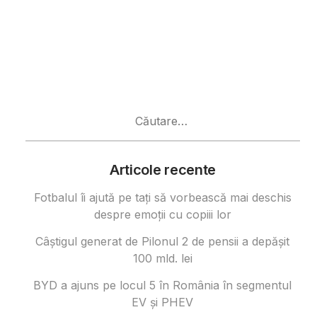
Caută
după:
Articole recente
Fotbalul îi ajută pe tați să vorbească mai deschis
despre emoții cu copiii lor
Câştigul generat de Pilonul 2 de pensii a depăşit
100 mld. lei
BYD a ajuns pe locul 5 în România în segmentul
EV și PHEV