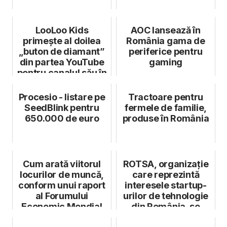
LooLoo Kids
AOC lansează în
primește al doilea
România gama de
„buton de diamant”
periferice pentru
din partea YouTube
gaming
pentru canalul său în
limba spa...
Procesio - listare pe
Tractoare pentru
SeedBlink pentru
fermele de familie,
650.000 de euro
produse în România
Cum arată viitorul
ROTSA, organizație
locurilor de muncă,
care reprezintă
conform unui raport
interesele startup-
al Forumului
urilor de tehnologie
Economic Mondial
din România, se
extinde l...