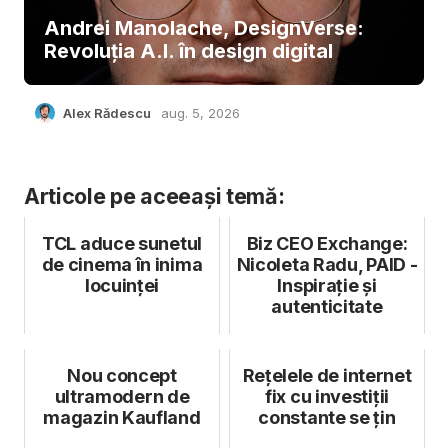
Andrei Manolache, DesignVerse:
Revoluția A.I. în design digital
Alex Rădescu
aug. 5, 2026
Articole pe aceeași temă:
TCL aduce sunetul
Biz CEO Exchange:
de cinema în inima
Nicoleta Radu, PAID -
locuinței
Inspirație și
autenticitate
Nou concept
Rețelele de internet
ultramodern de
fix cu investiții
magazin Kaufland
constante se țin