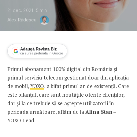
21 dec. 2021
5
min
Alex Rădescu
Adaugă Revista Biz
ca sursă preferată în Google
Primul abonament 100% digital din România și
Alina Stan, YOXO: Revoluția digitală 
primul serviciu telecom gestionat doar din aplicația
de mobil,
YOXO
, a bifat primul an de existență. Care
este bilanțul, care sunt noutățile oferite clienților,
dar și la ce trebuie să se aștepte utilizatorii în
perioada următoare, aflăm de la
Alina Stan
–
YOXO Lead.