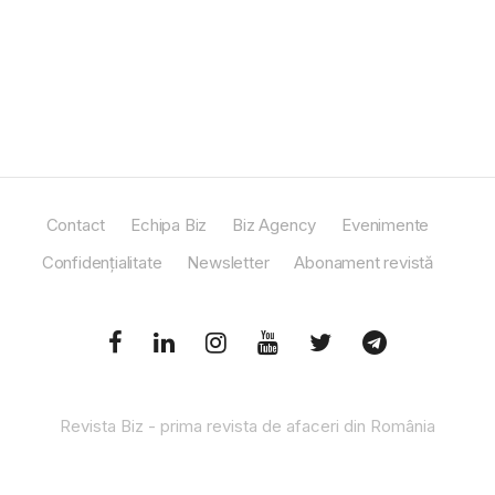
Contact
Echipa Biz
Biz Agency
Evenimente
Confidențialitate
Newsletter
Abonament revistă
Revista Biz - prima revista de afaceri din România