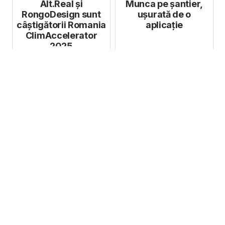
Alt.Real și
Munca pe șantier,
RongoDesign sunt
ușurată de o
câștigătorii Romania
aplicație
ClimAccelerator
2025