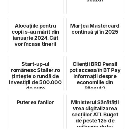
Alocațiile pentru
Marțea Mastercard
copii s-au mărit din
continuă și în 2025
ianuarie 2024. Cât
vor încasa tinerii
Start-up-ul
Clienții BRD Pensii
românesc Stailer.ro
pot accesa în BT Pay
țintește o rundă de
informații despre
investiții de 500.000
economiile din
de euro
Pilonul 2
Puterea fanilor
Ministerul Sănătății
vrea digitalizarea
secțiilor ATI. Buget
de peste 125 de
milioane de lei