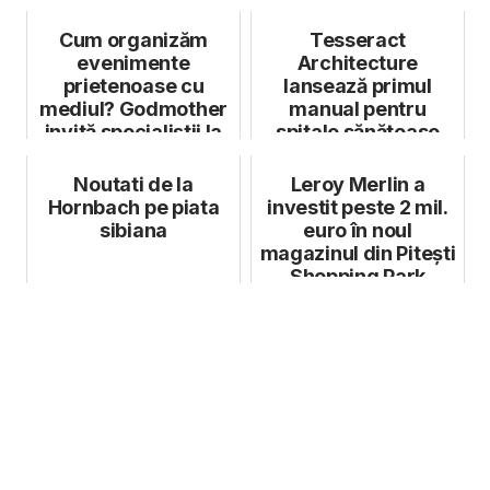
Cum organizăm
Tesseract
evenimente
Architecture
prietenoase cu
lansează primul
mediul? Godmother
manual pentru
invită specialiștii la
spitale sănătoase
sondaj și la scrier...
Noutati de la
Leroy Merlin a
Hornbach pe piata
investit peste 2 mil.
sibiana
euro în noul
magazinul din Pitești
Shopping Park