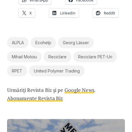
WhatsApp
Facebook
X
LinkedIn
Reddit
ALPLA
Ecohelp
Georg Lässer
Mihail Moloiu
Reciclare
Reciclare PET-Uri
RPET
United Polymer Trading
Urmăriți Revista Biz și pe
Google News
.
Abonamente Revista Biz