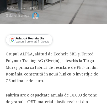
31 ian. 2023
2
min
Gabriel Barliga
Adaugă Revista Biz
ca sursă preferată în Google
Grupul ALPLA, alături de Ecohelp SRL și United
ALPLA a început producția la fabrica d
Polymer Trading AG (Elveția), a deschis la Târgu
Mureș prima sa fabrică de reciclare de PET-uri din
România, construită în nouă luni cu o investiție de
7,5 milioane de euro.
Fabrica are o capacitate anuală de 18.000 de tone
de granule rPET, material plastic realizat din