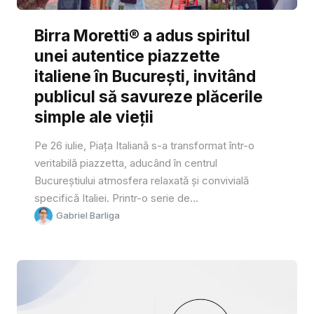
Birra Moretti® a adus spiritul
unei autentice piazzette
italiene în București, invitând
publicul să savureze plăcerile
simple ale vieții
Pe 26 iulie, Piața Italiană s-a transformat într-o
veritabilă piazzetta, aducând în centrul
Bucureștiului atmosfera relaxată și convivială
specifică Italiei. Printr-o serie de...
Gabriel Barliga