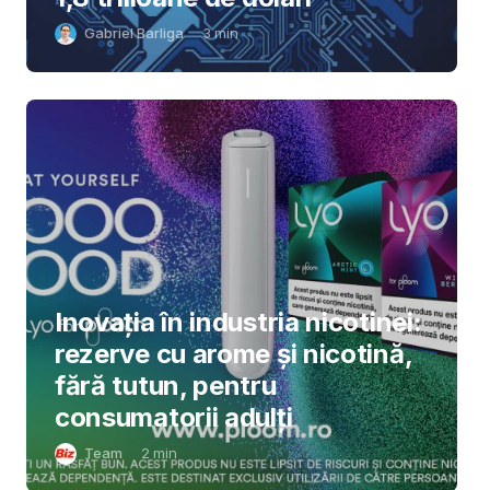
Gabriel Barliga
3
min
Inovația în industria nicotinei:
rezerve cu arome și nicotină,
fără tutun, pentru
consumatorii adulți
Team
2
min