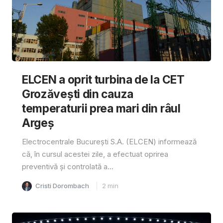
ELCEN a oprit turbina de la CET
Grozăvești din cauza
temperaturii prea mari din râul
Argeș
Electrocentrale București S.A. (ELCEN) informează
că, în cursul acestei zile, a efectuat oprirea
preventivă și controlată a...
Cristi Dorombach
2
min