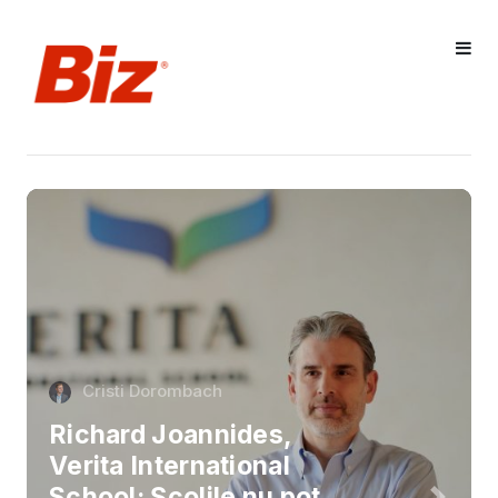
Cristi Dorombach
Richard Joannides,
Verita International
School: Școlile nu pot