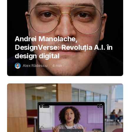
Andrei Manolache,
DesignVerse: Revoluția A.I. în
design digital
Alex Rădescu
4
min