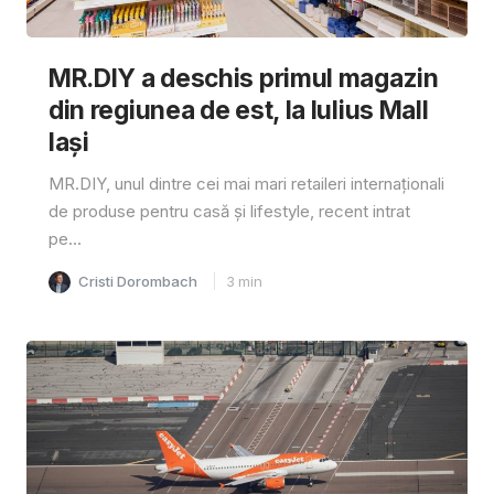
MR.DIY a deschis primul magazin
din regiunea de est, la Iulius Mall
Iași
MR.DIY, unul dintre cei mai mari retaileri internaționali
de produse pentru casă și lifestyle, recent intrat
pe...
Cristi Dorombach
3
min