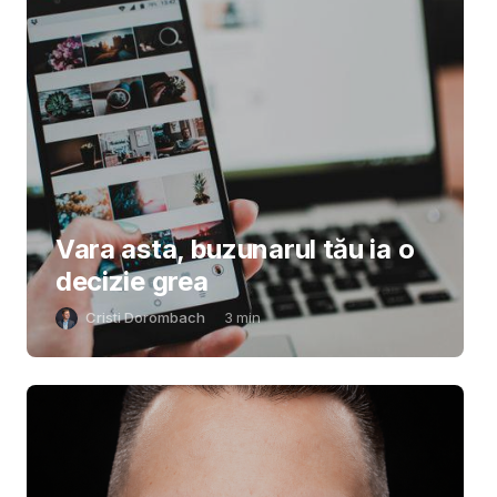
Vara asta, buzunarul tău ia o
decizie grea
Cristi Dorombach
3
min