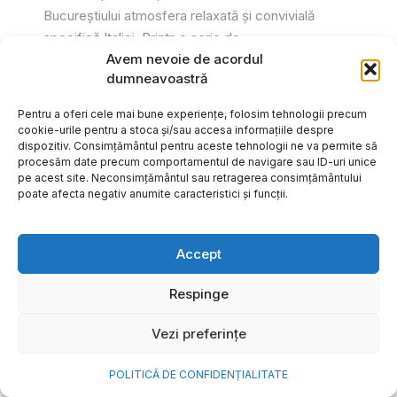
Bucureștiului atmosfera relaxată și convivială
specifică Italiei. Printr-o serie de...
Avem nevoie de acordul
Gabriel Barliga
dumneavoastră
Pentru a oferi cele mai bune experiențe, folosim tehnologii precum
cookie-urile pentru a stoca și/sau accesa informațiile despre
dispozitiv. Consimțământul pentru aceste tehnologii ne va permite să
procesăm date precum comportamentul de navigare sau ID-uri unice
pe acest site. Neconsimțământul sau retragerea consimțământului
poate afecta negativ anumite caracteristici și funcții.
Accept
Respinge
Vezi preferințe
Cum transformi cele mai
POLITICĂ DE CONFIDENȚIALITATE
frumoase amintiri ale verii într-