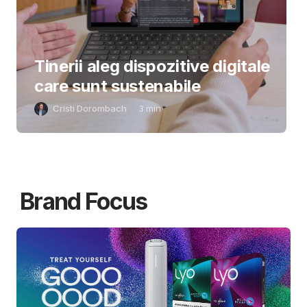
Tinerii aleg dispozitive digitale
care sunt sustenabile
Cristi Dorombach
3
min
Brand Focus