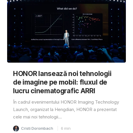
HONOR lansează noi tehnologii
de imagine pe mobil: fluxul de
lucru cinematografic ARRI
În cadrul evenimentului HONOR Imaging Technology
Launch, organizat la Hengdian, HONOR a prezentat
cele mai noi tehnologii...
Cristi Dorombach
6
min