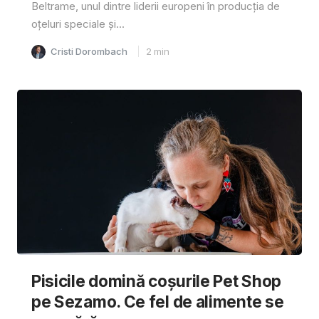
Beltrame, unul dintre liderii europeni în producția de
oțeluri speciale și...
Cristi Dorombach
2
min
Pisicile domină coșurile Pet Shop
pe Sezamo. Ce fel de alimente se