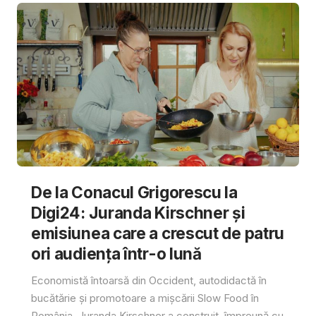
De la Conacul Grigorescu la
Digi24: Juranda Kirschner și
emisiunea care a crescut de patru
ori audiența într-o lună
Economistă întoarsă din Occident, autodidactă în
bucătărie și promotoare a mișcării Slow Food în
România, Juranda Kirschner a construit, împreună cu