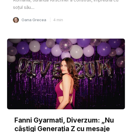
soțul său...
Oana Grecea
4
min
Fanni Gyarmati, Diverzum: „Nu
câștigi Generația Z cu mesaje