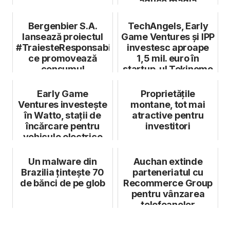
aduce magia
Crăciunului în...
Bergenbier S.A.
TechAngels, Early
lansează proiectul
Game Ventures și IPP
#TraiesteResponsabil
investesc aproape
ce promovează
1,5 mil. euro în
consumul
startup-ul Tokinomo
responsabil de
alcool
Early Game
Proprietățile
Ventures investeşte
montane, tot mai
în Watto, stații de
atractive pentru
încărcare pentru
investitori
vehicule electrice
Un malware din
Auchan extinde
Brazilia țintește 70
parteneriatul cu
de bănci de pe glob
Recommerce Group
pentru vânzarea
telefoanelor
recondiționate