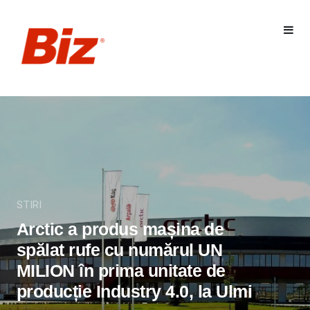
STIRI
Arctic a produs mașina de
spălat rufe cu numărul UN
MILION în prima unitate de
producție Industry 4.0, la Ulmi