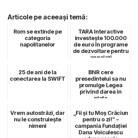
Articole pe aceeași temă:
Rom se extinde pe
TARA Interactive
categoria
investește 100.000
napolitanelor
de euro în programe
de dezvoltare pentru
angajați
25 de ani de la
BNR cere
conectarea la SWIFT
presedintelui sa nu
promulge Legea
privind darea in
plata
Vrem autostrăzi, dar
„Fii și tu Moș Crăciun
nu le construiește
pentru o zi!” –
nimeni
campania Fundației
Dana Voiculescu