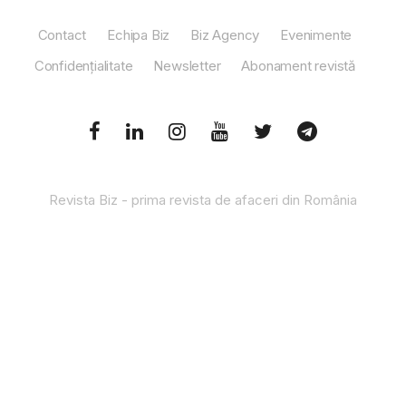
Contact
Echipa Biz
Biz Agency
Evenimente
Confidențialitate
Newsletter
Abonament revistă
Revista Biz - prima revista de afaceri din România