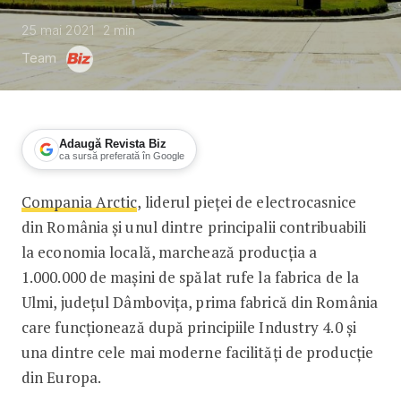
25 mai 2021
2
min
Team
Adaugă Revista Biz
ca sursă preferată în Google
Compania Arctic
, liderul pieței de electrocasnice
Arctic a produs mașina de spălat rufe
din România și unul dintre principalii contribuabili
la economia locală, marchează producția a
1.000.000 de mașini de spălat rufe la fabrica de la
Ulmi, județul Dâmbovița, prima fabrică din România
care funcționează după principiile Industry 4.0 și
una dintre cele mai moderne facilități de producție
din Europa.