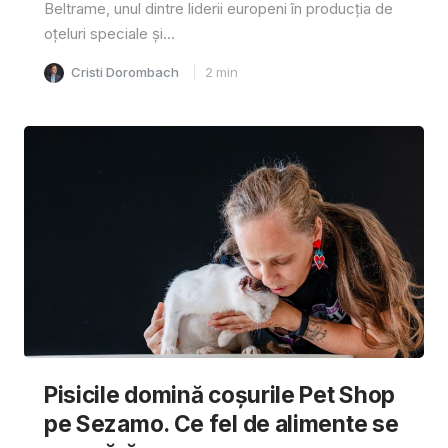
Beltrame, unul dintre liderii europeni în producția de
oțeluri speciale și...
Cristi Dorombach
2
min
Pisicile domină coșurile Pet Shop
pe Sezamo. Ce fel de alimente se