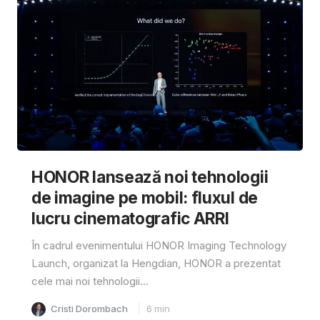
HONOR lansează noi tehnologii
de imagine pe mobil: fluxul de
lucru cinematografic ARRI
În cadrul evenimentului HONOR Imaging Technology
Launch, organizat la Hengdian, HONOR a prezentat
cele mai noi tehnologii...
Cristi Dorombach
6
min