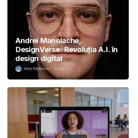
Andrei Manolache,
DesignVerse: Revoluția A.I. în
design digital
Alex Rădescu
4
min