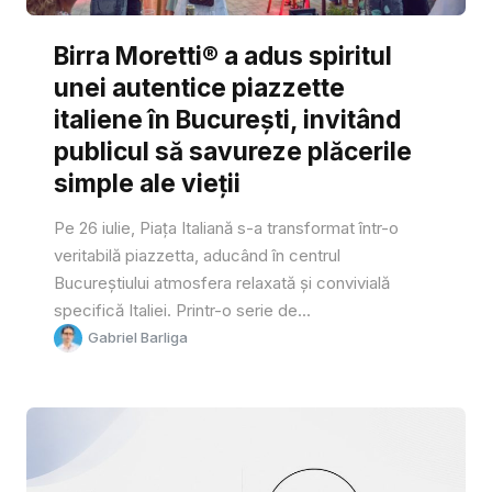
Birra Moretti® a adus spiritul
unei autentice piazzette
italiene în București, invitând
publicul să savureze plăcerile
simple ale vieții
Pe 26 iulie, Piața Italiană s-a transformat într-o
veritabilă piazzetta, aducând în centrul
Bucureștiului atmosfera relaxată și convivială
specifică Italiei. Printr-o serie de...
Gabriel Barliga