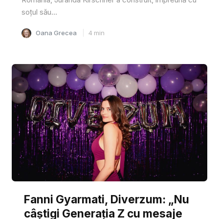
soțul său...
Oana Grecea
4
min
Fanni Gyarmati, Diverzum: „Nu
câștigi Generația Z cu mesaje