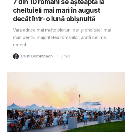
7 din 10 români se așteaptă la
cheltuieli mai mari în august
decât într-o lună obișnuită
Vara aduce mai multe planuri, dar și cheltuieli mai
mari pentru majoritatea românilor, arată cel mai
recent...
Cristi Dorombach
3
min