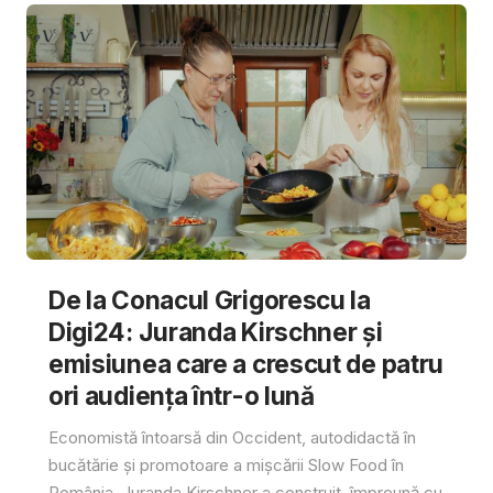
De la Conacul Grigorescu la
Digi24: Juranda Kirschner și
emisiunea care a crescut de patru
ori audiența într-o lună
Economistă întoarsă din Occident, autodidactă în
bucătărie și promotoare a mișcării Slow Food în
România, Juranda Kirschner a construit, împreună cu