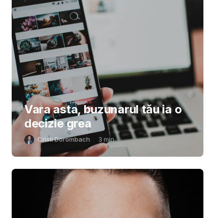
Vara asta, buzunarul tău ia o
decizie grea
Cristi Dorombach
3
min