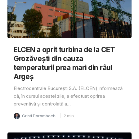
ELCEN a oprit turbina de la CET
Grozăvești din cauza
temperaturii prea mari din râul
Argeș
Electrocentrale București S.A. (ELCEN) informează
că, în cursul acestei zile, a efectuat oprirea
preventivă și controlată a...
Cristi Dorombach
2
min