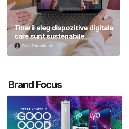
Tinerii aleg dispozitive digitale
care sunt sustenabile
Cristi Dorombach
3
min
Brand Focus