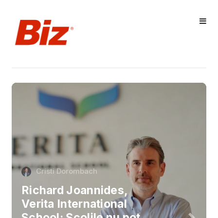
Cristi Dorombach
Richard Joannides,
Verita International
School: Școlile nu pot