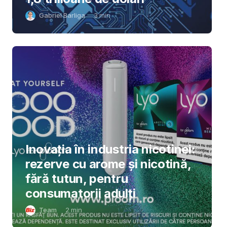
Gabriel Barliga
3
min
Inovația în industria nicotinei:
rezerve cu arome și nicotină,
fără tutun, pentru
consumatorii adulți
Team
2
min