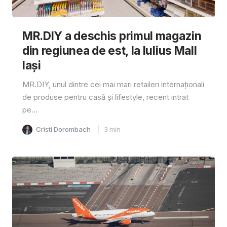
MR.DIY a deschis primul magazin
din regiunea de est, la Iulius Mall
Iași
MR.DIY, unul dintre cei mai mari retaileri internaționali
de produse pentru casă și lifestyle, recent intrat
pe...
Cristi Dorombach
3
min