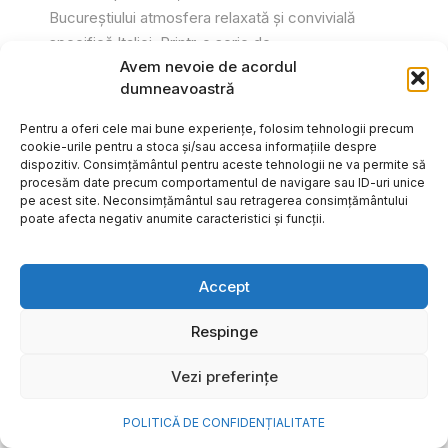
Bucureștiului atmosfera relaxată și convivială
specifică Italiei. Printr-o serie de...
Avem nevoie de acordul
Gabriel Barliga
dumneavoastră
Pentru a oferi cele mai bune experiențe, folosim tehnologii precum
cookie-urile pentru a stoca și/sau accesa informațiile despre
dispozitiv. Consimțământul pentru aceste tehnologii ne va permite să
procesăm date precum comportamentul de navigare sau ID-uri unice
pe acest site. Neconsimțământul sau retragerea consimțământului
poate afecta negativ anumite caracteristici și funcții.
Accept
Respinge
Vezi preferințe
Cum transformi cele mai
POLITICĂ DE CONFIDENȚIALITATE
frumoase amintiri ale verii într-