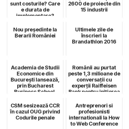
sunt costurile? Care
2600 de proiecte din
e durata de
15 industrii
implementare?
Întreabă direct
experții KU...
Nou președinte la
Ultimele zile de
Berarii României
înscrieri la
Brandathlon 2016
Academia de Studii
Românii au purtat
Economice din
peste 1,3 milioane de
București lansează,
conversații cu
prin Bucharest
experții Raiffeisen
Business School,
Bank pentru inițierea
programul Educa...
de ...
CSM sesizează CCR
Antreprenori si
în cazul OUG privind
profesionisti
Codurile penale
internationali la How
to Web Conference