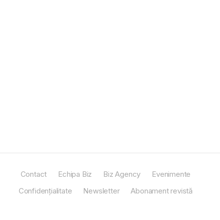
Contact
Echipa Biz
Biz Agency
Evenimente
Confidențialitate
Newsletter
Abonament revistă