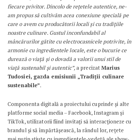
fiecare privitor. Dincolo de rețetele autentice, ne-
am propus să cultivăm acea conexiune specială pe
care o avem cu producătorii locali și cu tradițiile
noastre culinare. Gustul inconfundabil al
mâncărurilor gătite cu electrocasnicele potrivite, în
armonie cu ingredientele locale, este o bucurie ce
durează o viață și o dovadă a valorii unui stil de
viață sustenabil și autentic”,
a precizat
Marius
Tudosiei, gazda emisiunii „Tradiții culinare
sustenabile”
.
Componenta digitală a proiectului cuprinde și alte
platforme social media – Facebook, Instagram și
TikTok, utilizatorii fiind invitați să interacționeze cu
brandul și să împărtășească, la rândul lor, rețete
mai puțin știute cu ingredientele-vedetă ale show-