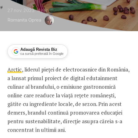
27 nov. 2023
4
min
Romanita Oprea
Adaugă Revista Biz
ca sursă preferată în Google
Arctic
, liderul pieței de electrocasnice din România,
Arctic lansează primul proiect de digi
a lansat primul proiect de digital edutainment
culinar al brandului, o emisiune gastronomică
online care readuce la viață rețete românești,
gătite cu ingrediente locale, de sezon. Prin acest
demers, brandul continuă promovarea educației
pentru sustenabilitate, direcție asupra căreia s-a
concentrat în ultimii ani.