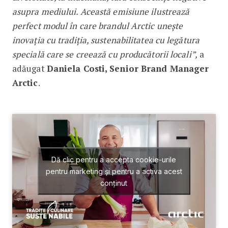
asupra mediului. Această emisiune ilustrează
perfect modul în care brandul Arctic unește
inovația cu tradiția, sustenabilitatea cu legătura
specială care se creează cu producătorii locali”,
a
adăugat
Daniela Costi, Senior Brand Manager
Arctic
.
Dă clic pentru a accepta cookie-urile
pentru marketing și pentru a activa acest
conținut