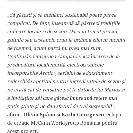
„Să gătești și să mănânci sustenabil poate părea
complicat. De fapt, înseamnă să păstrezi tradițiile
culinare locale și de sezon. Dacă în trecut prazul,
gutuile sau castanele erau la ordinea zilei în meniul
de toamnă, acum parcă nu prea mai sunt.
Continuând misiunea campaniei «Mâncarea de la
producătorii locali merită electrocasnicele
încorporabile Arctic», serialul de edutainment
redeschide apetitul pentru ingredientele de sezon și
ne arată cât de versatile pot fi, datorită lui Marius și
a invitaților săi care gătesc împreună rețete mai
puțin știute și ne dau sfaturi de trai sustenabil”
,
afirmă
Olivia Spânu
și
Karla Georgescu
, echipa
de creație McCann Worldgroup România pentru
acest proiect.