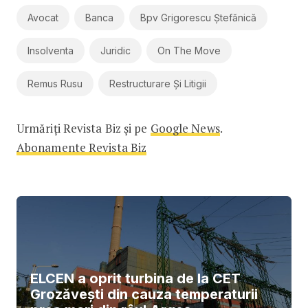
Avocat
Banca
Bpv Grigorescu Ștefănică
Insolventa
Juridic
On The Move
Remus Rusu
Restructurare Și Litigii
Urmăriți Revista Biz și pe
Google News
.
Abonamente Revista Biz
ELCEN a oprit turbina de la CET
Grozăvești din cauza temperaturii