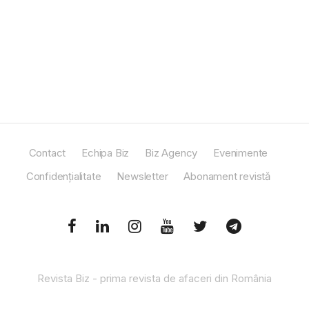
Contact
Echipa Biz
Biz Agency
Evenimente
Confidențialitate
Newsletter
Abonament revistă
Revista Biz - prima revista de afaceri din România