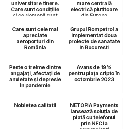
universitare tinere.
mare centrală
Care sunt condițiile
electrică plutitoare
și ce domenii sunt
din Europa
viz...
Care sunt cele mai
Grupul Rompetrol a
apreciate
implementat doua
aeroporturi din
proiecte de sanatate
România
in Bucuresti
Peste o treime dintre
Avans de 19%
angajați, afectați de
pentru piața cripto în
anxietate și depresie
octombrie 2023
în pandemie
Nobletea calitatii
NETOPIA Payments
lansează soluția de
plată cu telefonul
prin NFC la