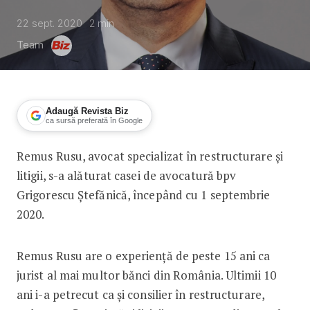
22 sept. 2020
2
min
Team
Adaugă Revista Biz
ca sursă preferată în Google
Remus Rusu, avocat specializat în restructurare și
Avocatul în restructurare și litigii 
litigii, s-a alăturat casei de avocatură bpv
Grigorescu Ștefănică, începând cu 1 septembrie
2020.
Remus Rusu are o experiență de peste 15 ani ca
jurist al mai multor bănci din România. Ultimii 10
ani i-a petrecut ca şi consilier în restructurare,