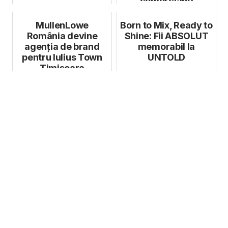
comercianți
MullenLowe
Born to Mix, Ready to
România devine
Shine: Fii ABSOLUT
agenția de brand
memorabil la
pentru Iulius Town
UNTOLD
Timișoara