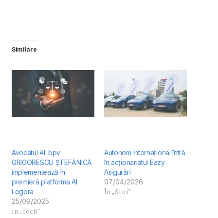
Similare
Avocatul AI: bpv
Autonom Internațional întră
GRIGORESCU ȘTEFĂNICĂ
în acționariatul Eazy
implementează în
Asigurări
premieră platforma AI
07/04/2026
În „Stiri”
Legora
25/09/2025
În „Tech”