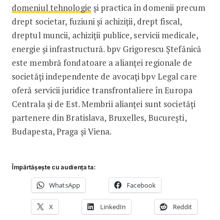
domeniul tehnologie
și practica în domenii precum
drept societar, fuziuni și achiziții, drept fiscal,
dreptul muncii, achiziții publice, servicii medicale,
energie și infrastructură. bpv Grigorescu Ștefănică
este membră fondatoare a alianței regionale de
societăți independente de avocați bpv Legal care
oferă servicii juridice transfrontaliere în Europa
Centrala și de Est. Membrii alianței sunt societăți
partenere din Bratislava, Bruxelles, București,
Budapesta, Praga și Viena.
Împărtășește cu audiența ta:
WhatsApp
Facebook
X
LinkedIn
Reddit