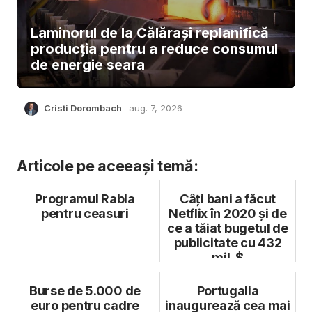
Laminorul de la Călărași replanifică
producția pentru a reduce consumul
de energie seara
Cristi Dorombach
aug. 7, 2026
Articole pe aceeași temă:
Programul Rabla
Câți bani a făcut
pentru ceasuri
Netflix în 2020 și de
ce a tăiat bugetul de
publicitate cu 432
mil. $
Burse de 5.000 de
Portugalia
euro pentru cadre
inaugurează cea mai