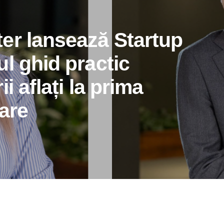
er lansează Startup
l ghid practic
i aflați la prima
are