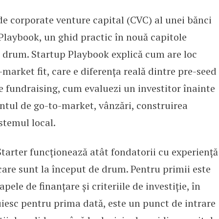
de corporate venture capital (CVC) al unei bănci
ă Startup Playbook, primul ghid 
Playbook, un ghid practic în nouă capitole
e drum. Startup Playbook explică cum are loc
market fit, care e diferența reală dintre pre-seed
e fundraising, cum evaluezi un investitor înainte
ntul de go-to-market, vânzări, construirea
stemul local.
tarter funcționează atât fondatorii cu experiență
 care sunt la început de drum. Pentru primii este
ele de finanțare și criteriile de investiție, în
uiesc pentru prima dată, este un punct de intrare