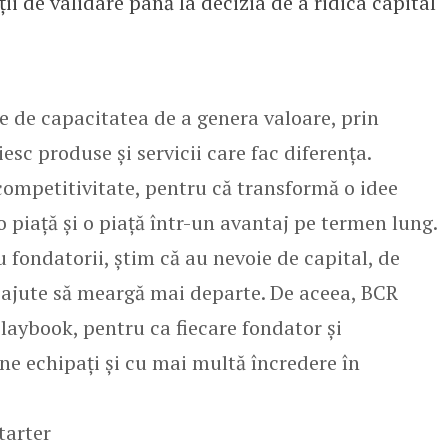
ții de validare până la decizia de a ridica capital
 de capacitatea de a genera valoare, prin
esc produse și servicii care fac diferența.
ompetitivitate, pentru că transformă o idee
 piață și o piață într-un avantaj pe termen lung.
u fondatorii, știm că au nevoie de capital, de
îi ajute să meargă mai departe. De aceea, BCR
laybook, pentru ca fiecare fondator și
e echipați și cu mai multă încredere în
tarter