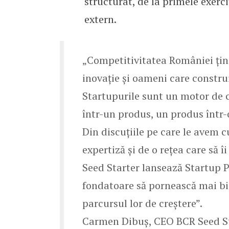
structurat, de la primele exerci
extern.
„Competitivitatea României ține
inovație și oameni care construi
Startupurile sunt un motor de c
într-un produs, un produs într-o
Din discuțiile pe care le avem c
expertiză și de o rețea care să 
Seed Starter lansează Startup P
fondatoare să pornească mai bin
parcursul lor de creștere”.
Carmen Dibuș, CEO BCR Seed S