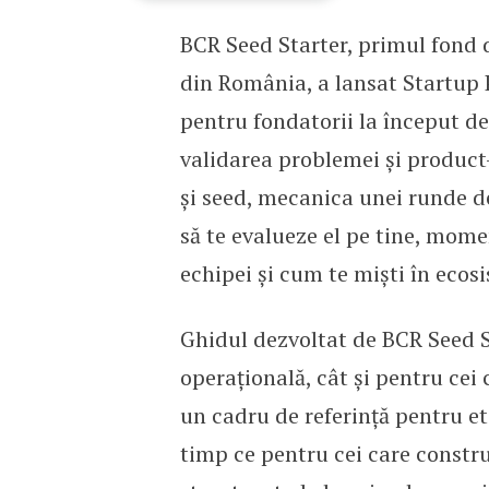
BCR Seed Starter, primul fond 
BCR Seed Starter lanseaz
din România, a lansat Startup 
pentru fondatorii la început d
validarea problemei și product-
și seed, mecanica unei runde d
să te evalueze el pe tine, mome
echipei și cum te miști în ecosi
Ghidul dezvoltat de BCR Seed S
operațională, cât și pentru cei
un cadru de referință pentru etap
timp ce pentru cei care constr