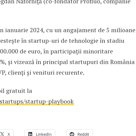
ogdan Năforniță (co-fondator Profluo, companie
 în ianuarie 2024, cu un angajament de 5 milioane
vestește în startup-uri de tehnologie în stadiu
00.000 de euro, în participații minoritare
%, și vizează în principal startupuri din România
, clienți și venituri recurente.
l gratuit la
/startups/startup-playbook
X
LinkedIn
Reddit