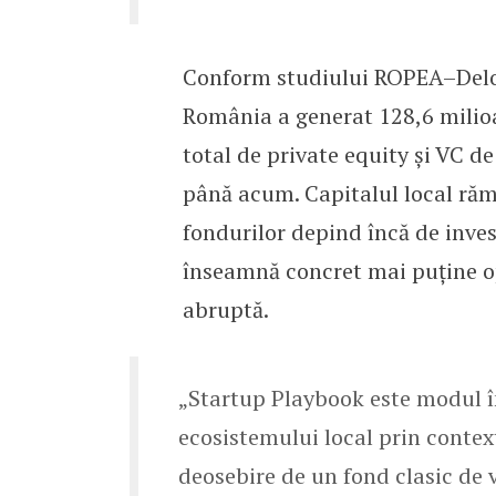
Conform studiului ROPEA–Deloit
România a generat 128,6 milioa
total de private equity și VC de
până acum. Capitalul local răm
fondurilor depind încă de inves
înseamnă concret mai puține op
abruptă.
„Startup Playbook este modul î
ecosistemului local prin contex
deosebire de un fond clasic de 