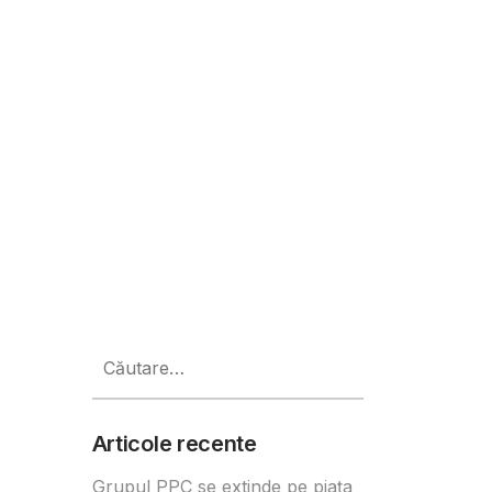
practic pentru fondatorii aflați 
Caută
după:
Articole recente
Grupul PPC se extinde pe piața