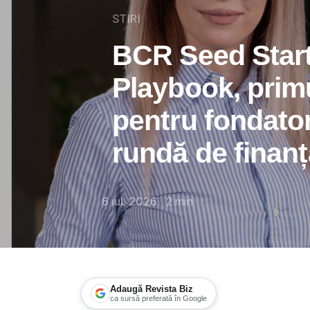
STIRI
BCR Seed Start
Playbook, primu
pentru fondatori
rundă de finanț
6 iul. 2026
2
min
Adaugă Revista Biz
ca sursă preferată în Google