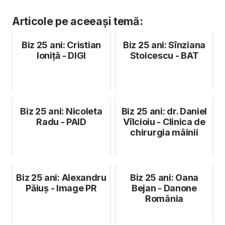
Articole pe aceeași temă:
Biz 25 ani: Cristian
Biz 25 ani: Sînziana
Ioniță - DIGI
Stoicescu - BAT
Biz 25 ani: Nicoleta
Biz 25 ani: dr. Daniel
Radu - PAID
Vîlcioiu - Clinica de
chirurgia mâinii
Biz 25 ani: Alexandru
Biz 25 ani: Oana
Păiuș - Image PR
Bejan - Danone
România