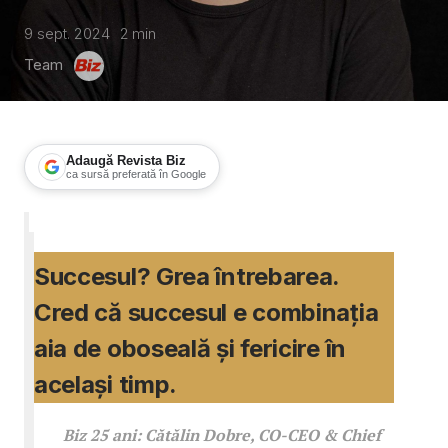
9 sept. 2024
2
min
Team
Adaugă Revista Biz
ca sursă preferată în Google
Biz 25 ani: Cătălin Dobre – McCann
Succesul? Grea întrebarea.
Cred că succesul e combinația
aia de oboseală și fericire în
același timp.
Biz 25 ani: Cătălin Dobre, CO-CEO & Chief