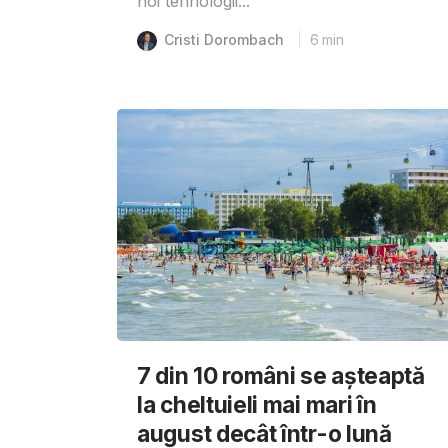
noi tehnologii...
Cristi Dorombach
6
min
7 din 10 români se așteaptă
la cheltuieli mai mari în
august decât într-o lună