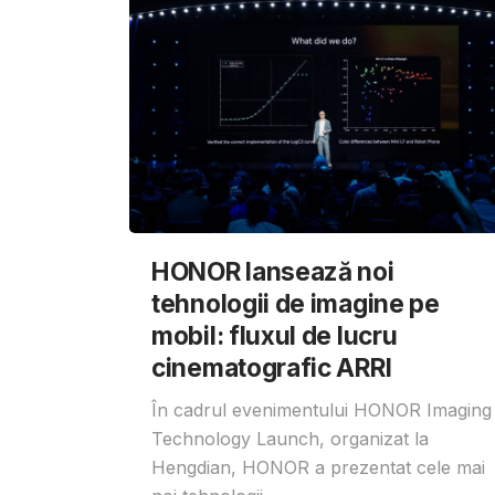
HONOR lansează noi
tehnologii de imagine pe
mobil: fluxul de lucru
cinematografic ARRI
În cadrul evenimentului HONOR Imaging
Technology Launch, organizat la
Hengdian, HONOR a prezentat cele mai