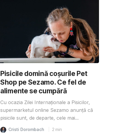
Pisicile domină coșurile Pet
Shop pe Sezamo. Ce fel de
alimente se cumpără
Cu ocazia Zilei Internaționale a Pisicilor,
supermarketul online Sezamo anunță că
pisicile sunt, de departe, cele mai...
Cristi Dorombach
2
min