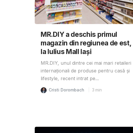
MR.DIY a deschis primul
magazin din regiunea de est,
la Iulius Mall Iași
MR.DIY, unul dintre cei mai mari retaileri
internaționali de produse pentru casă și
lifestyle, recent intrat pe...
Cristi Dorombach
3
min