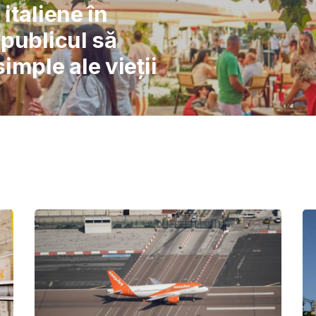
l: Școlile nu pot
înlocuiască