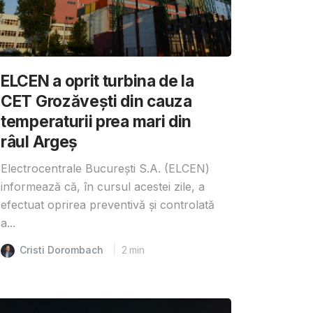
ELCEN a oprit turbina de la
CET Grozăvești din cauza
temperaturii prea mari din
râul Argeș
Electrocentrale București S.A. (ELCEN)
informează că, în cursul acestei zile, a
efectuat oprirea preventivă și controlată
a...
Cristi Dorombach
2
min