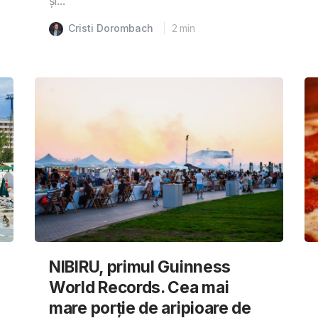
și...
Cristi Dorombach
2
min
NIBIRU, primul Guinness
World Records. Cea mai
mare porție de aripioare de