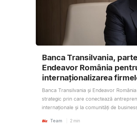
Banca Transilvania, parte
Endeavor România pentr
internaționalizarea firmel
Banca Transilvania și Endeavor România 
strategic prin care conectează antrepreno
internaționale și la comunități de business
Team
2
min