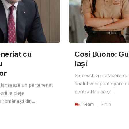
neriat cu
Cosi Buono: Gust
u
Iași
or
Să deschizi o afacere cu
finalul verii poate părea 
lansează un parteneriat
pentru Raluca și...
rii la piețe
 românești din...
Team
7
min