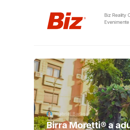
Biz Reality
Evenimente
Cristi Dorombach
Richard Joannides,