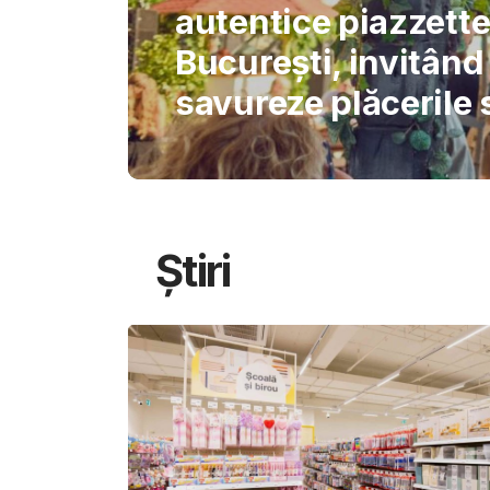
International Schoo
permite AI-ului să 
gândirea elevilor
Știri