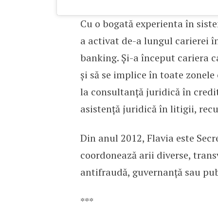
Cu o bogată experienta în sist
a activat de-a lungul carierei î
banking. Și-a început cariera c
și să se implice în toate zonele
la consultanță juridică în credi
asistență juridică în litigii, r
Din anul 2012, Flavia este Secr
coordonează arii diverse, trans
antifraudă, guvernanță sau publ
***