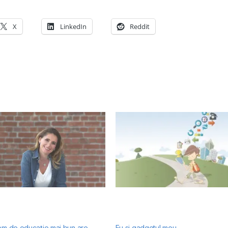
X
LinkedIn
Reddit
tem de educație mai bun are
Eu si gadgetul meu