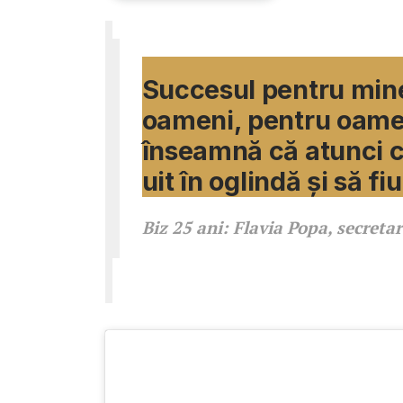
Biz 25 ani: Flavia Popa
Succesul pentru mine
oameni, pentru oamen
înseamnă că atunci c
uit în oglindă și să f
Biz 25 ani: Flavia Popa, secret