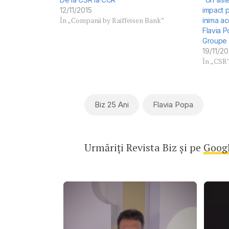
12/11/2015
impact po
În „Companii by Raiffeisen Bank”
inima ac
Flavia 
Groupe 
19/11/20
În „CSR
Biz 25 Ani
Flavia Popa
Urmăriți Revista Biz și pe
Goog