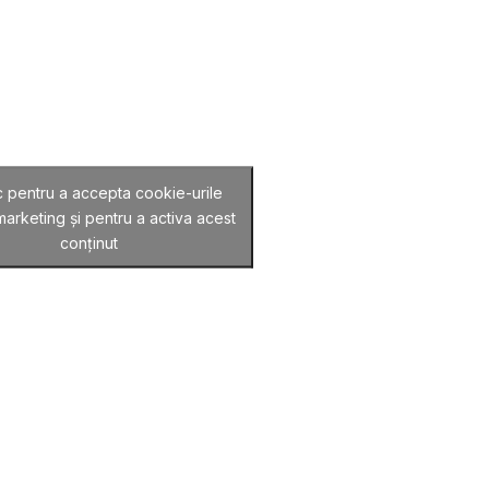
c pentru a accepta cookie-urile
arketing și pentru a activa acest
conținut