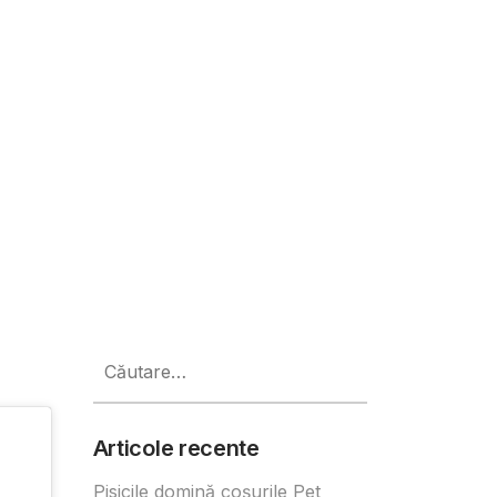
Caută
după:
Articole recente
Pisicile domină coșurile Pet