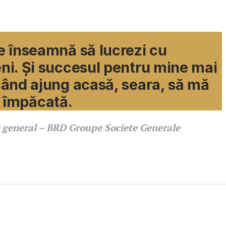
 – BRD Groupe Societe Generale
 înseamnă să lucrezi cu
i. Și succesul pentru mine mai
ând ajung acasă, seara, să mă
iu împăcată.
ar general – BRD Groupe Societe Generale