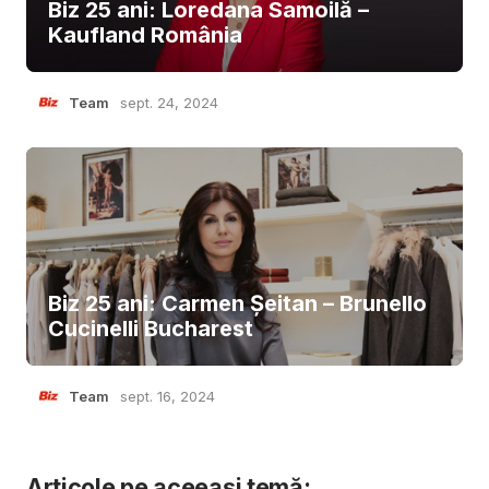
Biz 25 ani: Loredana Samoilă –
Kaufland România
Team
sept. 24, 2024
Biz 25 ani: Carmen Șeitan – Brunello
Cucinelli Bucharest
Team
sept. 16, 2024
Articole pe aceeași temă: