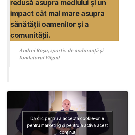
redusă asupra mediului și un
impact cât mai mare asupra
sănătății oamenilor și a
comunității.
Andrei Roșu, sportiv de anduranță și
fondatorul Filgud
Dă clic pentru a accepta cookie-urile
pentru marketing și pentru a activa acest
conținut