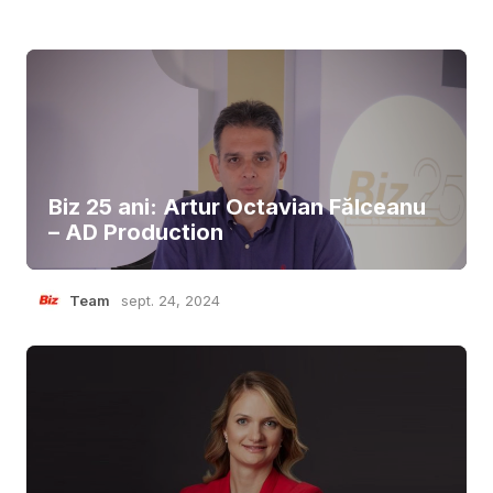
Biz 25 ani: Artur Octavian Fălceanu
– AD Production
Team
sept. 24, 2024