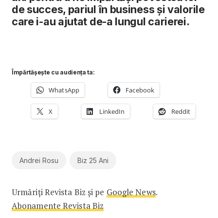
de succes, pariul în business și valorile
care i-au ajutat de-a lungul carierei.
Împărtășește cu audiența ta:
WhatsApp
Facebook
X
LinkedIn
Reddit
Andrei Rosu
Biz 25 Ani
Urmăriți Revista Biz și pe
Google News
.
Abonamente Revista Biz