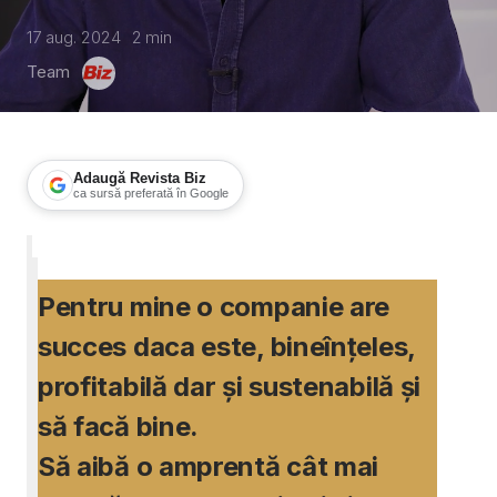
17 aug. 2024
2
min
Team
Adaugă Revista Biz
ca sursă preferată în Google
Biz 25 ani: Andrei Roșu – Filgud
Pentru mine o companie are
succes daca este, bineînțeles,
profitabilă dar și sustenabilă și
să facă bine.
Să aibă o amprentă cât mai