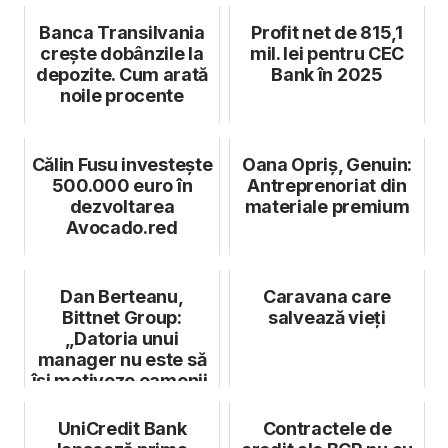
Banca Transilvania
Profit net de 815,1
crește dobânzile la
mil. lei pentru CEC
depozite. Cum arată
Bank în 2025
noile procente
Călin Fusu investește
Oana Opriș, Genuin:
500.000 euro în
Antreprenoriat din
dezvoltarea
materiale premium
Avocado.red
Dan Berteanu,
Caravana care
Bittnet Group:
salvează vieți
„Datoria unui
manager nu este să
își motiveze oamenii.
Este să nu îi de...
UniCredit Bank
Contractele de