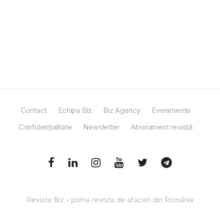
Contact
Echipa Biz
Biz Agency
Evenimente
Confidențialitate
Newsletter
Abonament revistă
Revista Biz - prima revista de afaceri din România