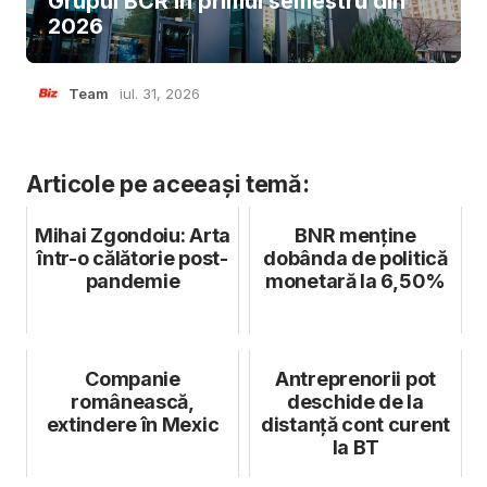
Grupul BCR în primul semestru din
2026
Team
iul. 31, 2026
Articole pe aceeași temă:
Mihai Zgondoiu: Arta
BNR menține
într-o călătorie post-
dobânda de politică
pandemie
monetară la 6,50%
Companie
Antreprenorii pot
românească,
deschide de la
extindere în Mexic
distanţă cont curent
la BT