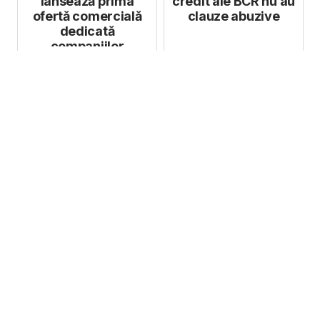
lansează prima
credit ale BCR nu au
ofertă comercială
clauze abuzive
dedicată
companiilor
sustenabile din
România