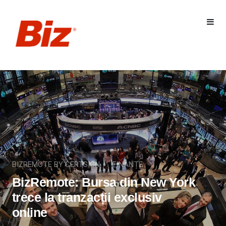
BIZREMOTE BY CERTSIGN
FINANȚE
BizRemote: Bursa din New York
trece la tranzacții exclusiv
online