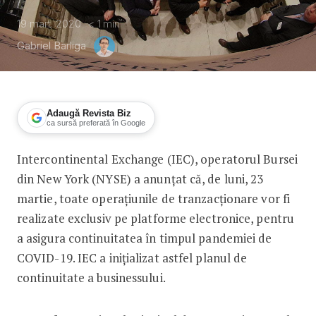
19 mart. 2020
< 1
min
Gabriel Barliga
Adaugă Revista Biz
ca sursă preferată în Google
Intercontinental Exchange (IEC), operatorul Bursei
BizRemote: Bursa din New York trece l
din New York (NYSE) a anunțat că, de luni, 23
martie, toate operațiunile de tranzacționare vor fi
realizate exclusiv pe platforme electronice, pentru
a asigura continuitatea în timpul pandemiei de
COVID-19. IEC a inițializat astfel planul de
continuitate a businessului.