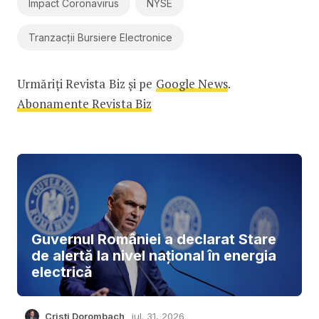
Impact Coronavirus
NYSE
Tranzacții Bursiere Electronice
Urmăriți Revista Biz și pe
Google News
.
Abonamente Revista Biz
Guvernul României a declarat Stare
de alertă la nivel național în energia
electrică
Cristi Dorombach
iul. 31, 2026