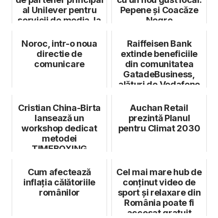
al Unilever pentru
Pepene și Coacăze
servicii de media, la
Negre
ni...
Noroc, intr-o noua
Raiffeisen Bank
directie de
extinde beneficiile
comunicare
din comunitatea
GatadeBusiness,
alături de Vodafone
și Bitdefend...
Cristian China-Birta
Auchan Retail
lansează un
prezintă Planul
workshop dedicat
pentru Climat 2030
metodei
TIMEBOXING
Cum afectează
Cel mai mare hub de
inflația călătoriile
conținut video de
românilor
sport și relaxare din
România poate fi
accesat gratuit