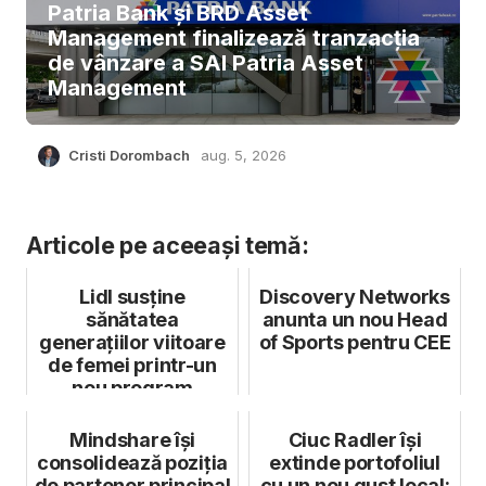
Patria Bank și BRD Asset
Management finalizează tranzacția
de vânzare a SAI Patria Asset
Management
Cristi Dorombach
aug. 5, 2026
Articole pe aceeași temă:
Lidl susține
Discovery Networks
sănătatea
anunta un nou Head
generațiilor viitoare
of Sports pentru CEE
de femei printr-un
nou program
european de fotbal
Mindshare își
Ciuc Radler își
consolidează poziția
extinde portofoliul
de partener principal
cu un nou gust local: