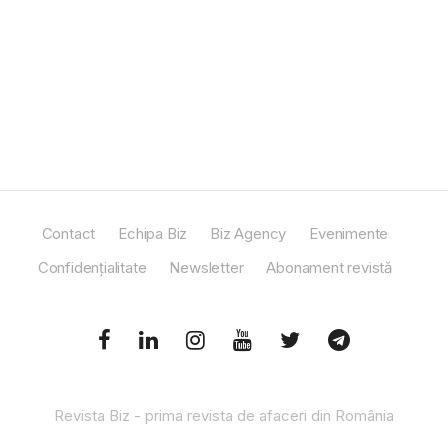
Contact
Echipa Biz
Biz Agency
Evenimente
Confidențialitate
Newsletter
Abonament revistă
Revista Biz - prima revista de afaceri din România