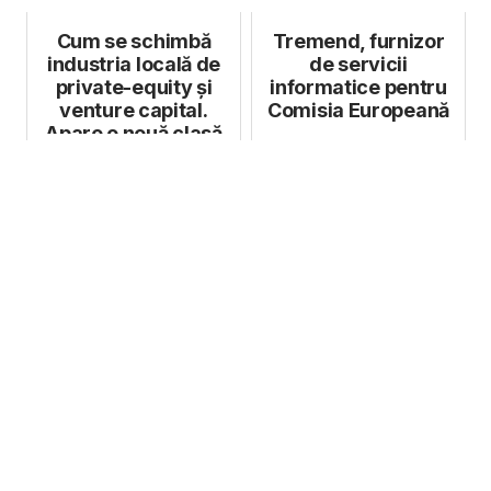
Cum se schimbă
Tremend, furnizor
industria locală de
de servicii
private-equity și
informatice pentru
venture capital.
Comisia Europeană
Apare o nouă clasă
de investit...