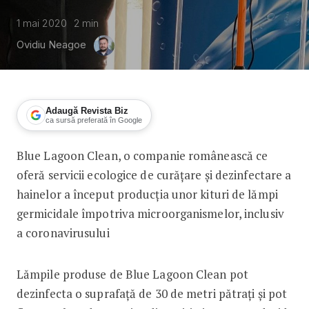
1 mai 2020
2
min
Ovidiu Neagoe
Adaugă Revista Biz
ca sursă preferată în Google
Blue Lagoon Clean, o companie românească ce
Blue Lagoon Clean a început producț
oferă servicii ecologice de curățare și dezinfectare a
hainelor a început producția unor kituri de lămpi
germicidale împotriva microorganismelor, inclusiv
a coronavirusului
Lămpile produse de Blue Lagoon Clean pot
dezinfecta o suprafață de 30 de metri pătrați și pot