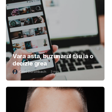
Vara asta, buzunarul tău ia o
decizie grea
Cristi Dorombach
3
min