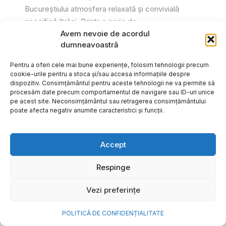
Bucureștiului atmosfera relaxată și convivială
specifică Italiei. Printr-o serie de...
Avem nevoie de acordul
Gabriel Barliga
dumneavoastră
Pentru a oferi cele mai bune experiențe, folosim tehnologii precum
cookie-urile pentru a stoca și/sau accesa informațiile despre
dispozitiv. Consimțământul pentru aceste tehnologii ne va permite să
procesăm date precum comportamentul de navigare sau ID-uri unice
pe acest site. Neconsimțământul sau retragerea consimțământului
poate afecta negativ anumite caracteristici și funcții.
Accept
Respinge
Vezi preferințe
Cum transformi cele mai
POLITICĂ DE CONFIDENȚIALITATE
frumoase amintiri ale verii într-