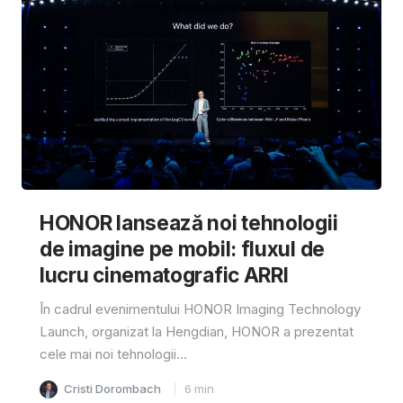
HONOR lansează noi tehnologii
de imagine pe mobil: fluxul de
lucru cinematografic ARRI
În cadrul evenimentului HONOR Imaging Technology
Launch, organizat la Hengdian, HONOR a prezentat
cele mai noi tehnologii...
Cristi Dorombach
6
min