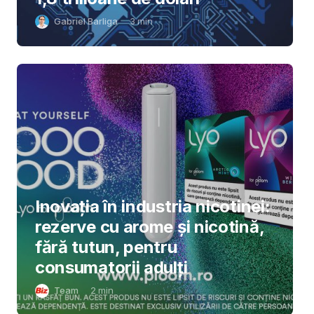
Gabriel Barliga
3
min
Inovația în industria nicotinei:
rezerve cu arome și nicotină,
fără tutun, pentru
consumatorii adulți
Team
2
min