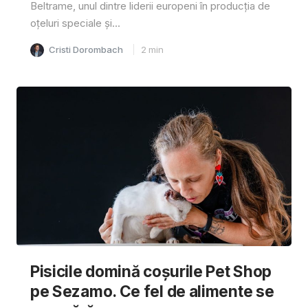
Beltrame, unul dintre liderii europeni în producția de
oțeluri speciale și...
Cristi Dorombach
2
min
Pisicile domină coșurile Pet Shop
pe Sezamo. Ce fel de alimente se