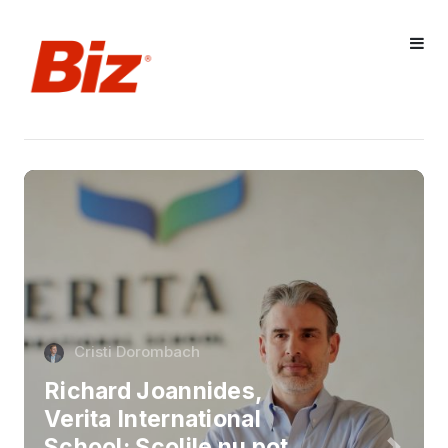
Cristi Dorombach
Richard Joannides,
Verita International
School: Școlile nu pot