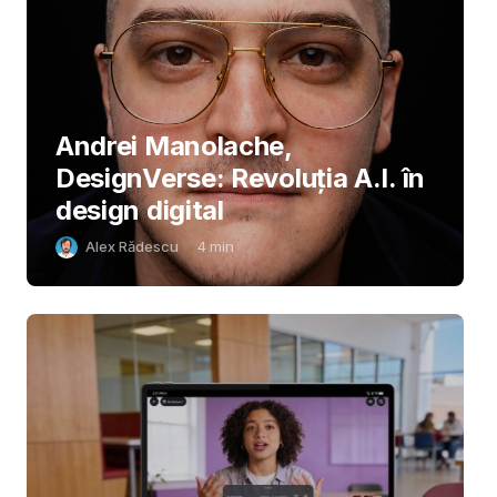
Andrei Manolache,
DesignVerse: Revoluția A.I. în
design digital
Alex Rădescu
4
min