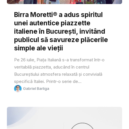
Birra Moretti® a adus spiritul
unei autentice piazzette
italiene în București, invitând
publicul să savureze plăcerile
simple ale vieții
Pe 26 iulie, Piața Italiană s-a transformat într-o
veritabilă piazzetta, aducând în centrul
Bucureștiului atmosfera relaxată și convivială
specifică Italiei. Printr-o serie de...
Gabriel Barliga