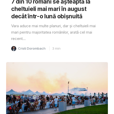
7 din 10 români se așteaptă la
cheltuieli mai mari în august
decât într-o lună obișnuită
Vara aduce mai multe planuri, dar și cheltuieli mai
mari pentru majoritatea românilor, arată cel mai
recent...
Cristi Dorombach
3
min