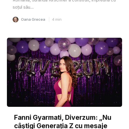
soțul său...
Oana Grecea
4
min
Fanni Gyarmati, Diverzum: „Nu
câștigi Generația Z cu mesaje