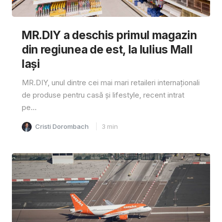
MR.DIY a deschis primul magazin
din regiunea de est, la Iulius Mall
Iași
MR.DIY, unul dintre cei mai mari retaileri internaționali
de produse pentru casă și lifestyle, recent intrat
pe...
Cristi Dorombach
3
min