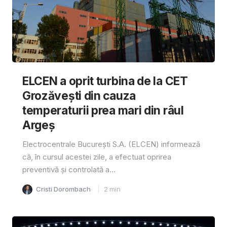
ELCEN a oprit turbina de la CET
Grozăvești din cauza
temperaturii prea mari din râul
Argeș
Electrocentrale București S.A. (ELCEN) informează
că, în cursul acestei zile, a efectuat oprirea
preventivă și controlată a...
Cristi Dorombach
2
min