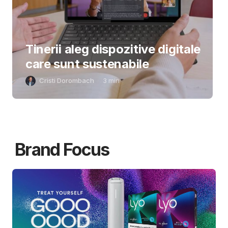
Tinerii aleg dispozitive digitale
care sunt sustenabile
Cristi Dorombach
3
min
Brand Focus