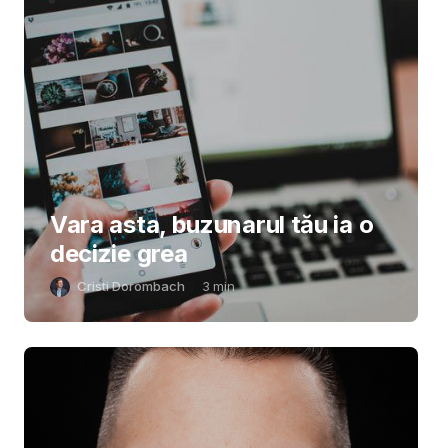
Vara asta, buzunarul tău ia o
decizie grea
Cristi Dorombach
3
min