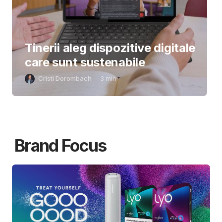
Tinerii aleg dispozitive digitale
care sunt sustenabile
Cristi Dorombach
3
min
Brand Focus