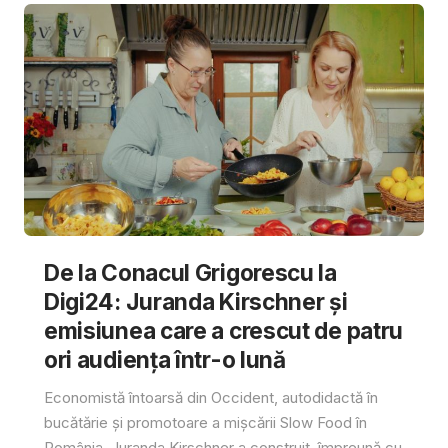
De la Conacul Grigorescu la
Digi24: Juranda Kirschner și
emisiunea care a crescut de patru
ori audiența într-o lună
Economistă întoarsă din Occident, autodidactă în
bucătărie și promotoare a mișcării Slow Food în
România, Juranda Kirschner a construit, împreună cu