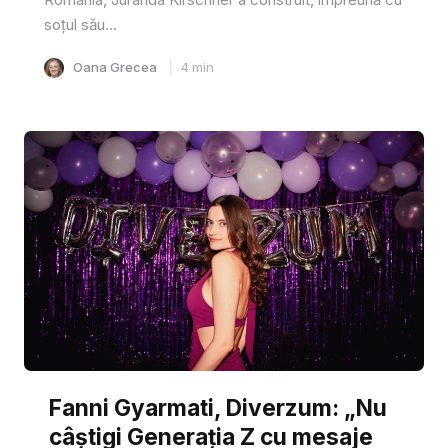
soțul său...
Oana Grecea
4
min
Fanni Gyarmati, Diverzum: „Nu
câștigi Generația Z cu mesaje