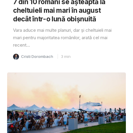
7 din 10 români se așteaptă la
cheltuieli mai mari în august
decât într-o lună obișnuită
Vara aduce mai multe planuri, dar și cheltuieli mai
mari pentru majoritatea românilor, arată cel mai
recent...
Cristi Dorombach
3
min