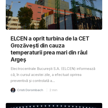
ELCEN a oprit turbina de la CET
Grozăvești din cauza
temperaturii prea mari din râul
Argeș
Electrocentrale București S.A. (ELCEN) informează
că, în cursul acestei zile, a efectuat oprirea
preventivă și controlată a...
Cristi Dorombach
2
min