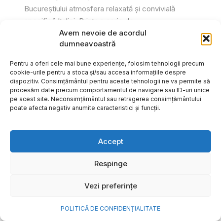
Bucureștiului atmosfera relaxată și convivială
specifică Italiei. Printr-o serie de...
Avem nevoie de acordul
Gabriel Barliga
dumneavoastră
Pentru a oferi cele mai bune experiențe, folosim tehnologii precum
cookie-urile pentru a stoca și/sau accesa informațiile despre
dispozitiv. Consimțământul pentru aceste tehnologii ne va permite să
procesăm date precum comportamentul de navigare sau ID-uri unice
pe acest site. Neconsimțământul sau retragerea consimțământului
poate afecta negativ anumite caracteristici și funcții.
Accept
Respinge
Vezi preferințe
Cum transformi cele mai
POLITICĂ DE CONFIDENȚIALITATE
frumoase amintiri ale verii într-