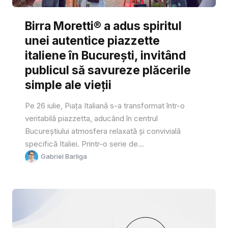
Birra Moretti® a adus spiritul
unei autentice piazzette
italiene în București, invitând
publicul să savureze plăcerile
simple ale vieții
Pe 26 iulie, Piața Italiană s-a transformat într-o
veritabilă piazzetta, aducând în centrul
Bucureștiului atmosfera relaxată și convivială
specifică Italiei. Printr-o serie de...
Gabriel Barliga