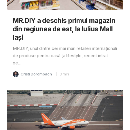
MR.DIY a deschis primul magazin
din regiunea de est, la Iulius Mall
Iași
MR.DIY, unul dintre cei mai mari retaileri internaționali
de produse pentru casă și lifestyle, recent intrat
pe...
Cristi Dorombach
3
min