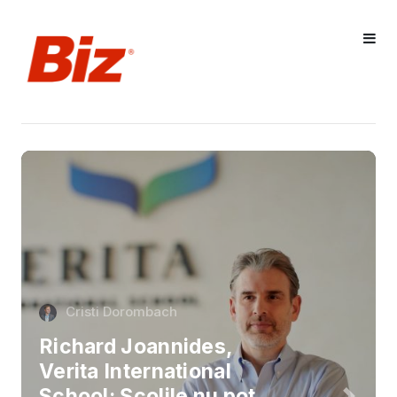
Cristi Dorombach
Richard Joannides,
Verita International
School: Școlile nu pot