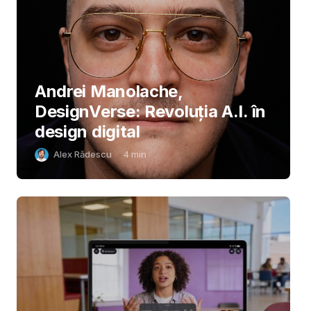
Andrei Manolache,
DesignVerse: Revoluția A.I. în
design digital
Alex Rădescu
4
min