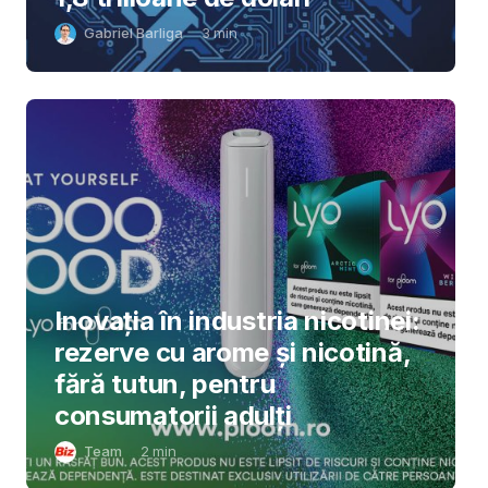
Gabriel Barliga
3
min
Inovația în industria nicotinei:
rezerve cu arome și nicotină,
fără tutun, pentru
consumatorii adulți
Team
2
min