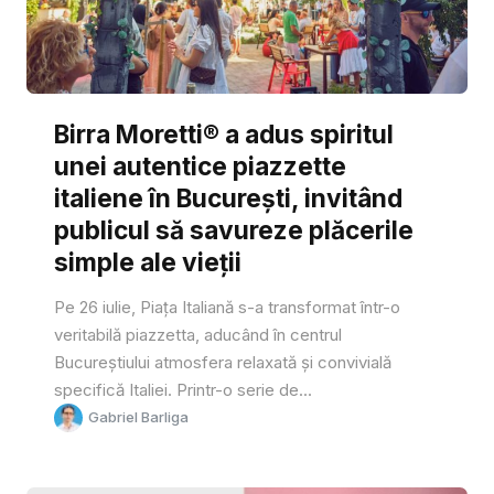
Birra Moretti® a adus spiritul
unei autentice piazzette
italiene în București, invitând
publicul să savureze plăcerile
simple ale vieții
Pe 26 iulie, Piața Italiană s-a transformat într-o
veritabilă piazzetta, aducând în centrul
Bucureștiului atmosfera relaxată și convivială
specifică Italiei. Printr-o serie de...
Gabriel Barliga