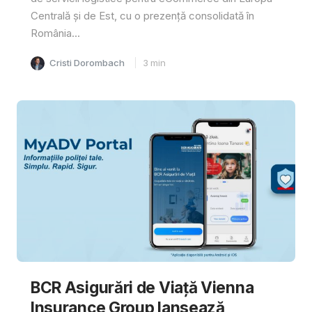
Centrală și de Est, cu o prezență consolidată în
România...
Cristi Dorombach
3
min
BCR Asigurări de Viață Vienna
Insurance Group lansează