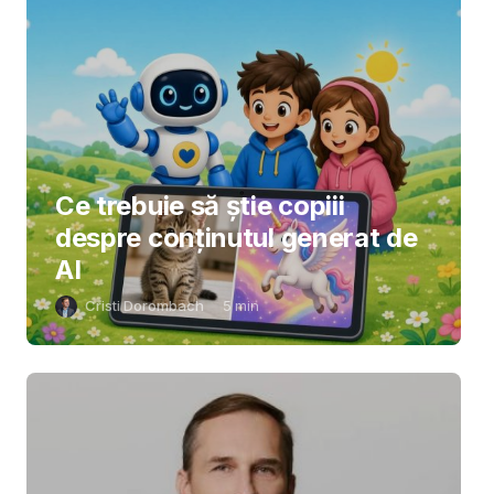
Ce trebuie să știe copiii
despre conținutul generat de
AI
Cristi Dorombach
5
min