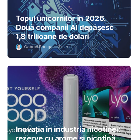
Topul unicornilor în 2026.
Două companii AI depășesc
1,8 trilioane de dolari
Gabriel Barliga
3
min
Inovația în industria nicotinei:
rezerve cu arome și nicotină,