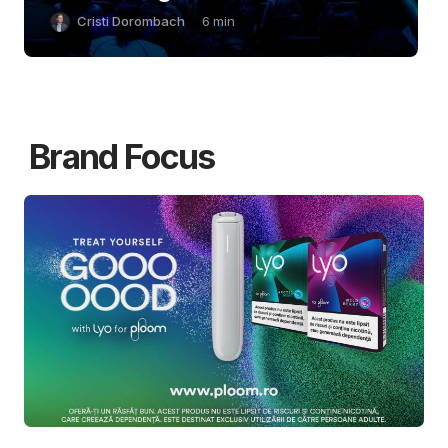
Cristi Dorombach
6
min
Brand Focus