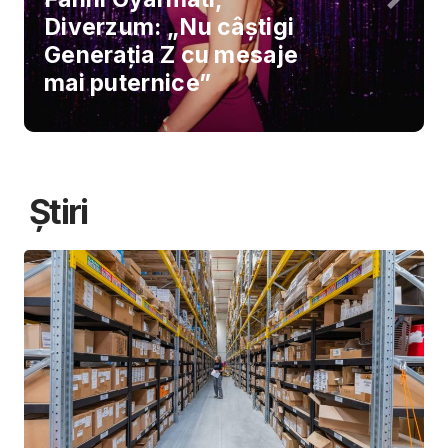
Diverzum: „Nu câștigi
Generația Z cu mesaje
mai puternice”
Știri