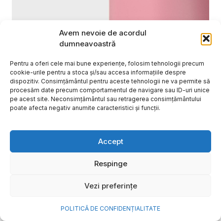
Avem nevoie de acordul
dumneavoastră
Pentru a oferi cele mai bune experiențe, folosim tehnologii precum
cookie-urile pentru a stoca și/sau accesa informațiile despre
dispozitiv. Consimțământul pentru aceste tehnologii ne va permite să
procesăm date precum comportamentul de navigare sau ID-uri unice
pe acest site. Neconsimțământul sau retragerea consimțământului
poate afecta negativ anumite caracteristici și funcții.
Cum transformi cele mai
Accept
frumoase amintiri ale verii într-
o bijuterie Pandora pe care o
Respinge
porți zi de zi
Vezi preferințe
Vara este, pentru mulți dintre noi, anotimpul în care
se întâmplă cele mai importante lucruri. Plecăm în
POLITICĂ DE CONFIDENȚIALITATE