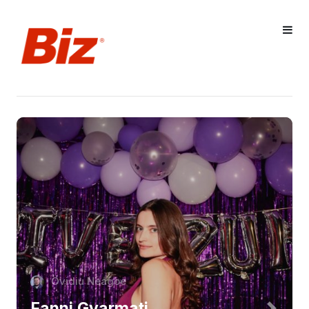
Ovidiu Neagoe
Fanni Gyarmati,