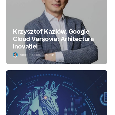
Krzysztof Kaziów, Google
Cloud Varșovia: Arhitectura
inovaţiei
Alex Rădescu
5
min