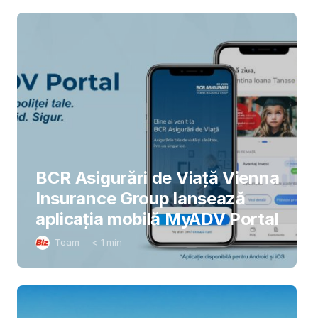
BCR Asigurări de Viață Vienna
Insurance Group lansează
aplicația mobilă MyADV Portal
Team
< 1
min