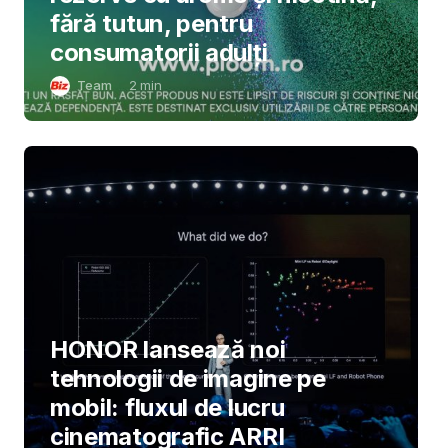
fără tutun, pentru
consumatorii adulți
Team
2
min
HONOR lansează noi
tehnologii de imagine pe
mobil: fluxul de lucru
cinematografic ARRI