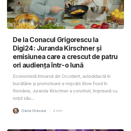
De la Conacul Grigorescu la
Digi24: Juranda Kirschner și
emisiunea care a crescut de patru
ori audiența într-o lună
Economistă întoarsă din Occident, autodidactă în
bucătărie și promotoare a mișcării Slow Food în
România, Juranda Kirschner a construit, împreună cu
soțul său...
Oana Grecea
4
min