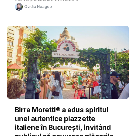
Ovidiu Neagoe
Birra Moretti® a adus spiritul
unei autentice piazzette
italiene în București, invitând