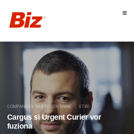
COMPANII BY RAIFFEISEN BANK
STIRI
Cargus si Urgent Curier vor
fuziona