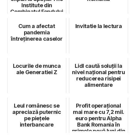
Institute din
Combinatul Fondului
...
Cum a afectat
Invitatie la lectura
pandemia
întreținerea caselor
Locurile de munca
Lidl caută soluții la
ale Generatiei Z
nivel național pentru
reducerea risipei
alimentare
Leul românesc se
Profit operațional
apreciază puternic
mai mare cu 7,2 mil.
pe piețele
euro pentru Alpha
interbancare
Bank Romania în
primele nouă luni din