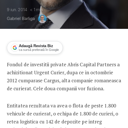
9 iun. 2014
< 1
min
Gabriel Barliga
Adaugă Revista Biz
ca sursă preferată în Google
Fondul de investitii private Abris Capital Partners a
Cargus si Urgent Curier vor fuziona
achizitionat Urgent Curier, dupa ce in octombrie
2012 cumparase Cargus, alta companie romaneasca
de curierat. Cele doua companii vor fuziona.
Entitatea rezultata va avea o flota de peste 1.800
vehicule de curierat, o echipa de 1.800 de curieri, o
retea logistica cu 142 de depozite pe intreg