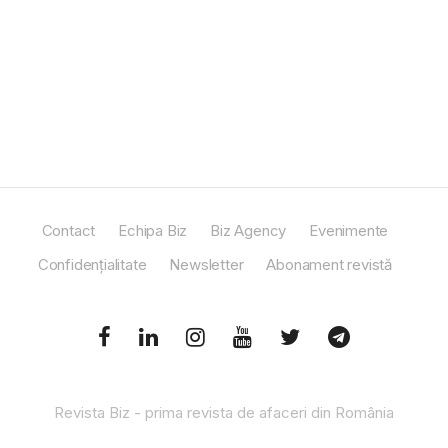
Contact
Echipa Biz
Biz Agency
Evenimente
Confidențialitate
Newsletter
Abonament revistă
Revista Biz - prima revista de afaceri din România