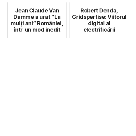
2022
Jean Claude Van
Robert Denda,
Damme a urat ”La
Gridspertise: Viitorul
mulți ani” României,
digital al
într-un mod inedit
electrificării