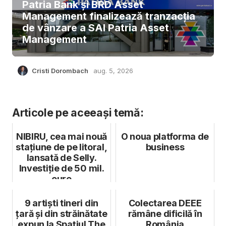
Patria Bank și BRD Asset
Management finalizează tranzacția
de vânzare a SAI Patria Asset
Management
Cristi Dorombach
aug. 5, 2026
Articole pe aceeași temă:
NIBIRU, cea mai nouă
O noua platforma de
stațiune de pe litoral,
business
lansată de Selly.
Investiție de 50 mil.
euro
9 artiști tineri din
Colectarea DEEE
țară și din străinătate
rămâne dificilă în
expun la Spațiul The
România