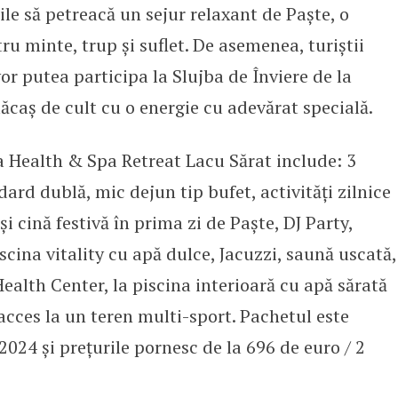
iile să petreacă un sejur relaxant de Paște, o
ru minte, trup și suflet. De asemenea, turiștii
 vor putea participa la Slujba de Înviere de la
ăcaș de cult cu o energie cu adevărat specială.
 Health & Spa Retreat Lacu Sărat include: 3
ard dublă, mic dejun tip bufet, activități zilnice
și cină festivă în prima zi de Paște, DJ Party,
iscina vitality cu apă dulce, Jacuzzi, saună uscată,
ealth Center, la piscina interioară cu apă sărată
 acces la un teren multi-sport. Pachetul este
2024 și prețurile pornesc de la 696 de euro / 2