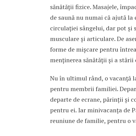
sănătății fizice. Masajele, împa
de saună nu numai că ajută la e
circulației sângelui, dar pot și
musculare și articulare. De as
forme de mișcare pentru întreag
menținerea sănătății și a stării 
Nu în ultimul rând, o vacanță 
pentru membrii familiei. Depar
departe de ecrane, părinții și c
pentru ei. Iar minivacanța de 
reuniune de familie, pentru o v