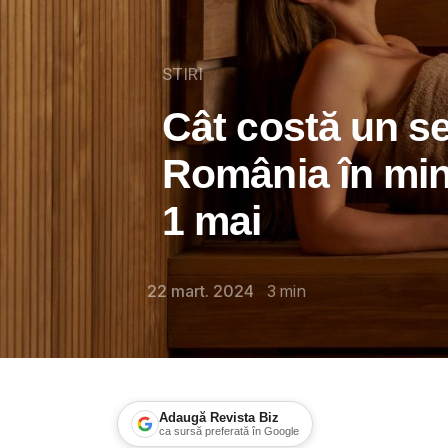
STIRI
Cât costă un se
România în min
1 mai
22 mart. 2024
3
min
Adaugă Revista Biz
ca sursă preferată în Google