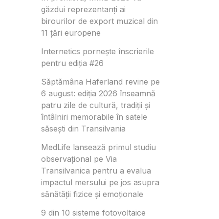
găzdui reprezentanți ai
birourilor de export muzical din
11 țări europene
Internetics pornește înscrierile
pentru ediția #26
Săptămâna Haferland revine pe
6 august: ediția 2026 înseamnă
patru zile de cultură, tradiții și
întâlniri memorabile în satele
săsești din Transilvania
MedLife lansează primul studiu
observațional pe Via
Transilvanica pentru a evalua
impactul mersului pe jos asupra
sănătății fizice și emoționale
9 din 10 sisteme fotovoltaice