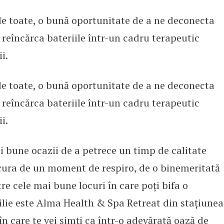
de toate, o bună oportunitate de a ne deconecta
 SPA din România în minivacanța 
ne reîncărca bateriile într-un cadru terapeutic
i.
de toate, o bună oportunitate de a ne deconecta
ne reîncărca bateriile într-un cadru terapeutic
i.
i bune ocazii de a petrece un timp de calitate
bucura de un moment de respiro, de o binemeritată
re cele mai bune locuri în care poți bifa o
milie este Alma Health & Spa Retreat din stațiunea
în care te vei simți ca într-o adevărată oază de