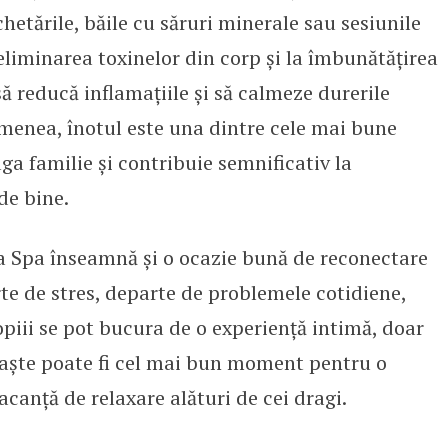
chetările, băile cu săruri minerale sau sesiunile
liminarea toxinelor din corp și la îmbunătățirea
 să reducă inflamațiile și să calmeze durerile
emenea, înotul este una dintre cele mai bune
a familie și contribuie semnificativ la
de bine.
la Spa înseamnă și o ocazie bună de reconectare
te de stres, departe de problemele cotidiene,
opiii se pot bucura de o experiență intimă, doar
Paște poate fi cel mai bun moment pentru o
acanță de relaxare alături de cei dragi.