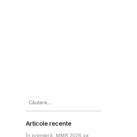
de Paște și 1 mai
Caută
după:
Articole recente
În premieră, MMB 2026 va