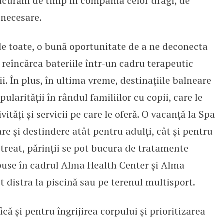
bucurăm de timp în compania celor dragi, de
 necesare.
de toate, o bună oportunitate de a ne deconecta
ne reîncărca bateriile într-un cadru terapeutic
rii. În plus, în ultima vreme, destinațiile balneare
ularității în rândul familiilor cu copii, care le
ități și servicii pe care le oferă. O vacanță la Spa
 și destindere atât pentru adulți, cât și pentru
treat, părinții se pot bucura de tratamente
opuse în cadrul Alma Health Center și Alma
t distra la piscină sau pe terenul multisport.
că și pentru îngrijirea corpului și prioritizarea