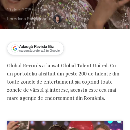
10 dec. 2018
< 1
min
Loredana Sandulescu
Adaugă Revista Biz
ca sursă preferată în Google
Global Records a lansat Global Talent United. Cu
Cea mai mare agenție de endorsemen
un portofoliu alcătuit din peste 200 de talente din
toate zonele de entertaiment șia coprind toate
zonele de vârstă și interese, aceasta este cea mai
mare agenție de endorsement din România.