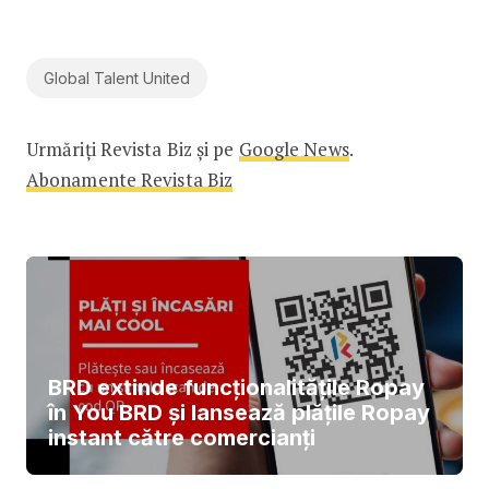
Global Talent United
Urmăriți Revista Biz și pe
Google News
.
Abonamente Revista Biz
BRD extinde funcționalitățile Ropay
în You BRD și lansează plățile Ropay
instant către comercianți