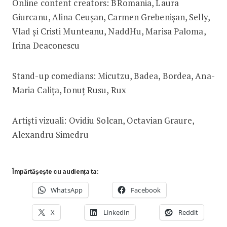
Online content creators: BRomania, Laura
Giurcanu, Alina Ceușan, Carmen Grebenișan, Selly,
Vlad și Cristi Munteanu, NaddHu, Marisa Paloma,
Irina Deaconescu
Stand-up comedians: Micutzu, Badea, Bordea, Ana-
Maria Calița, Ionuț Rusu, Rux
Artiști vizuali: Ovidiu Solcan, Octavian Graure,
Alexandru Simedru
Împărtășește cu audiența ta:
WhatsApp
Facebook
X
LinkedIn
Reddit