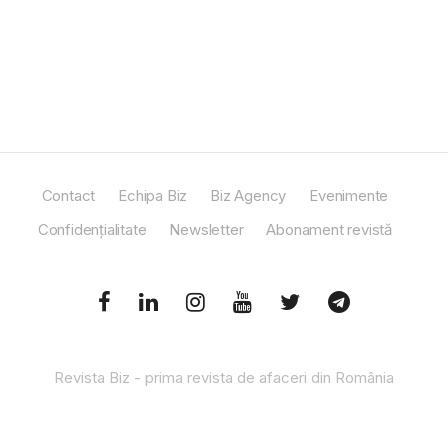
Contact
Echipa Biz
Biz Agency
Evenimente
Confidențialitate
Newsletter
Abonament revistă
Revista Biz - prima revista de afaceri din România