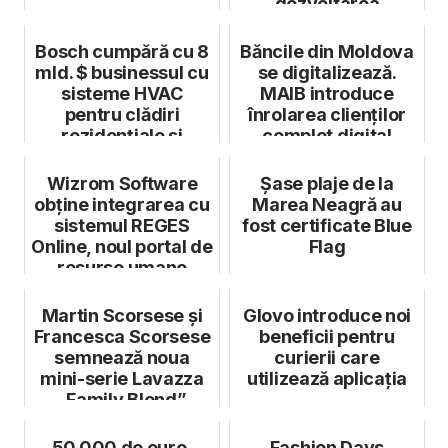
dezvoltarea
afacerilor conduse
de femei
Bosch cumpără cu 8
Băncile din Moldova
mld. $ businessul cu
se digitalizează.
sisteme HVAC
MAIB introduce
pentru clădiri
înrolarea clienților
rezidențiale și
complet digital
comerciale mici ...
Wizrom Software
Șase plaje de la
obține integrarea cu
Marea Neagră au
sistemul REGES
fost certificate Blue
Online, noul portal de
Flag
resurse umane
Martin Scorsese și
Glovo introduce noi
Francesca Scorsese
beneficii pentru
semnează noua
curierii care
mini-serie Lavazza
utilizează aplicația
„Family Blend”
50.000 de euro,
Fashion Days