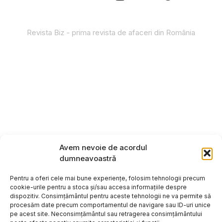
Revista Biz - prima revista de afaceri din România
Avem nevoie de acordul
dumneavoastră
Pentru a oferi cele mai bune experiențe, folosim tehnologii precum
cookie-urile pentru a stoca și/sau accesa informațiile despre
dispozitiv. Consimțământul pentru aceste tehnologii ne va permite să
procesăm date precum comportamentul de navigare sau ID-uri unice
pe acest site. Neconsimțământul sau retragerea consimțământului