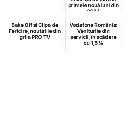
primele nouă luni din
2024
Bake Off si Clipa de
Vodafone România:
Fericire, noutatile din
Veniturile din
grila PRO TV
servicii, în scădere
cu 1,5%