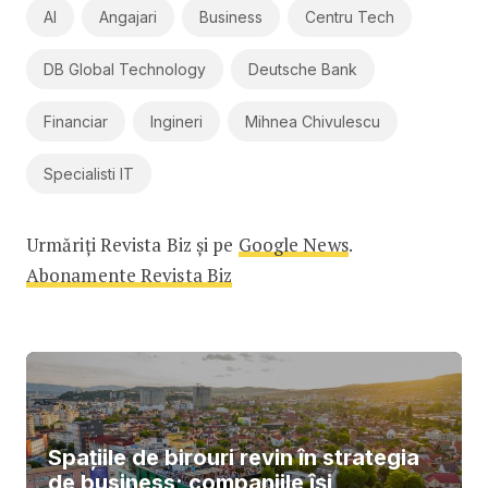
AI
Angajari
Business
Centru Tech
DB Global Technology
Deutsche Bank
Financiar
Ingineri
Mihnea Chivulescu
Specialisti IT
Urmăriți Revista Biz și pe
Google News
.
Abonamente Revista Biz
Spațiile de birouri revin în strategia
de business; companiile își