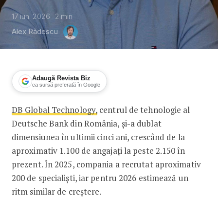
17 iun. 2026
2
min
Alex Rădescu
Adaugă Revista Biz
ca sursă preferată în Google
DB Global Technology,
centrul de tehnologie al
Centrul tehnologic al Deutsche Bank 
Deutsche Bank din România, și-a dublat
dimensiunea în ultimii cinci ani, crescând de la
aproximativ 1.100 de angajați la peste 2.150 în
prezent. În 2025, compania a recrutat aproximativ
200 de specialiști, iar pentru 2026 estimează un
ritm similar de creștere.