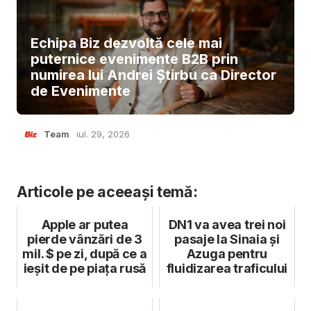
Echipa Biz dezvoltă cele mai
puternice evenimente B2B prin
numirea lui Andrei Știrbu ca Director
de Evenimente
Team
iul. 29, 2026
Articole pe aceeași temă:
Apple ar putea
DN1 va avea trei noi
pierde vânzări de 3
pasaje la Sinaia și
mil. $ pe zi, după ce a
Azuga pentru
ieșit de pe piața rusă
fluidizarea traficului