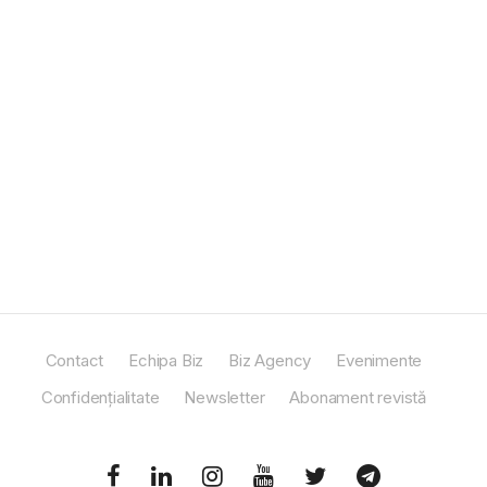
Contact
Echipa Biz
Biz Agency
Evenimente
Confidențialitate
Newsletter
Abonament revistă