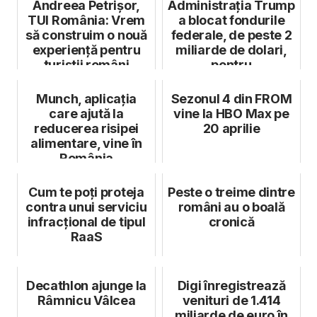
Andreea Petrișor,
Administrația Trump
TUI România: Vrem
a blocat fondurile
să construim o nouă
federale, de peste 2
experiență pentru
miliarde de dolari,
turiștii români
pentru
Universitatea...
Munch, aplicația
Sezonul 4 din FROM
care ajută la
vine la HBO Max pe
reducerea risipei
20 aprilie
alimentare, vine în
România
Cum te poți proteja
Peste o treime dintre
contra unui serviciu
români au o boală
infracţional de tipul
cronică
RaaS
Decathlon ajunge la
Digi înregistrează
Râmnicu Vâlcea
venituri de 1.414
miliarde de euro în