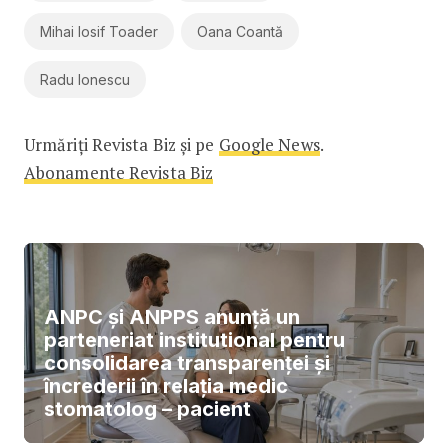
Mihai Iosif Toader
Oana Coantă
Radu Ionescu
Urmăriți Revista Biz și pe
Google News
.
Abonamente Revista Biz
ANPC și ANPPS anunță un
parteneriat institutional pentru
consolidarea transparenței și
încrederii în relația medic
stomatolog – pacient