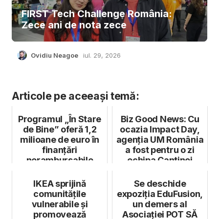
FIRST Tech Challenge România:
Zece ani de nota zece
Ovidiu Neagoe
iul. 29, 2026
Articole pe aceeași temă:
Programul „În Stare
Biz Good News: Cu
de Bine” oferă 1,2
ocazia Impact Day,
milioane de euro în
agenția UM România
finanțări
a fost pentru o zi
nerambursabile
echipa Cantinei
Sociale d...
IKEA sprijină
Se deschide
comunitățile
expoziția EduFusion,
vulnerabile și
un demers al
promovează
Asociației POT SĂ