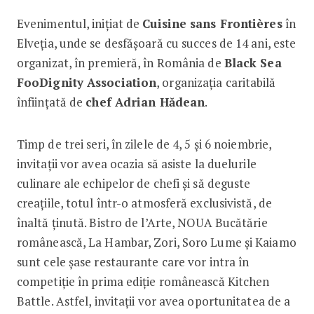
Evenimentul, inițiat de
Cuisine sans Frontières
în
Elveția, unde se desfășoară cu succes de 14 ani, este
organizat, în premieră, în România de
Black Sea
FooDignity Association
, organizația caritabilă
înființată de
chef Adrian Hădean
.
Timp de trei seri, în zilele de 4, 5 și 6 noiembrie,
invitații vor avea ocazia să asiste la duelurile
culinare ale echipelor de chefi și să deguste
creațiile, totul într-o atmosferă exclusivistă, de
înaltă ținută. Bistro de l’Arte, NOUA Bucătărie
românească, La Hambar, Zori, Soro Lume și Kaiamo
sunt cele șase restaurante care vor intra în
competiție în prima ediție românească Kitchen
Battle. Astfel, invitații vor avea oportunitatea de a