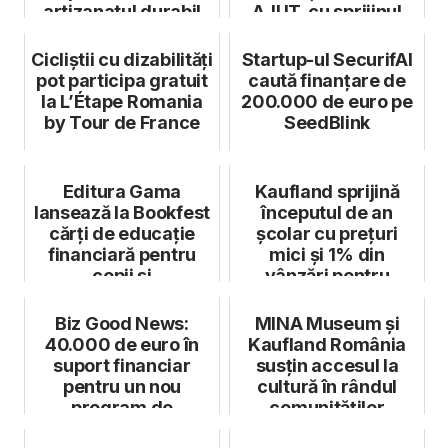
artizanatul durabil
AJUT, cu sprijinul
prin noua colecție
Synevo și Asociaț...
MÄVINN
Cicliștii cu dizabilități
Startup-ul SecurifAI
pot participa gratuit
caută finanțare de
la L’Étape Romania
200.000 de euro pe
by Tour de France
SeedBlink
Editura Gama
Kaufland sprijină
lansează la Bookfest
începutul de an
cărți de educație
școlar cu prețuri
financiară pentru
mici și 1% din
copii și
vânzări pentru
preadolescenți
educația copiilor ...
Biz Good News:
MINA Museum și
40.000 de euro în
Kaufland România
suport financiar
susțin accesul la
pentru un nou
cultură în rândul
program de
comunităților
finanțare al Societe
vulnerabile