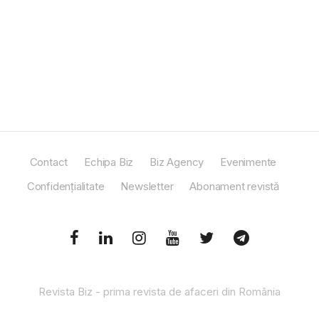
Contact
Echipa Biz
Biz Agency
Evenimente
Confidențialitate
Newsletter
Abonament revistă
Revista Biz - prima revista de afaceri din România