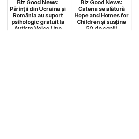
Gene...
Biz Good News:
Biz Good News:
Părinții din Ucraina și
Catena se alătură
România au suport
Hope and Homes for
psihologic gratuit la
Children și susține
Autism Voice Line
50 de copiii
vulnerabili