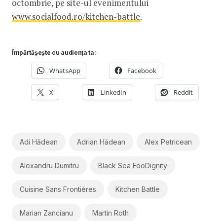
octombrie, pe site-ul evenimentului
www.socialfood.ro/kitchen-battle
.
Împărtășește cu audiența ta:
WhatsApp
Facebook
X
LinkedIn
Reddit
Adi Hădean
Adrian Hădean
Alex Petricean
Alexandru Dumitru
Black Sea FooDignity
Cuisine Sans Frontières
Kitchen Battle
Marian Zancianu
Martin Roth