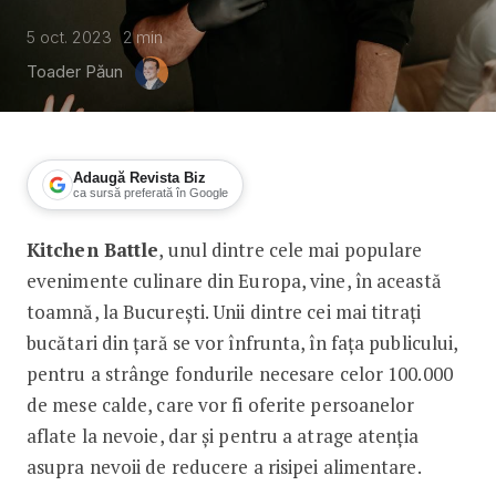
5 oct. 2023
2
min
Toader Păun
Adaugă Revista Biz
ca sursă preferată în Google
Kitchen Battle
, unul dintre cele mai populare
Chef Adrian Hădean aduce Kitchen Ba
evenimente culinare din Europa, vine, în această
toamnă, la București. Unii dintre cei mai titrați
bucătari din țară se vor înfrunta, în fața publicului,
pentru a strânge fondurile necesare celor 100.000
de mese calde, care vor fi oferite persoanelor
aflate la nevoie, dar și pentru a atrage atenția
asupra nevoii de reducere a risipei alimentare.