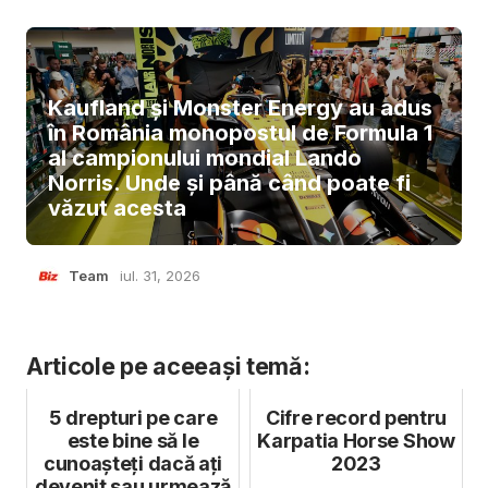
Kaufland și Monster Energy au adus
în România monopostul de Formula 1
al campionului mondial Lando
Norris. Unde și până când poate fi
văzut acesta
Team
iul. 31, 2026
Articole pe aceeași temă:
5 drepturi pe care
Cifre record pentru
este bine să le
Karpatia Horse Show
cunoașteți dacă ați
2023
devenit sau urmează