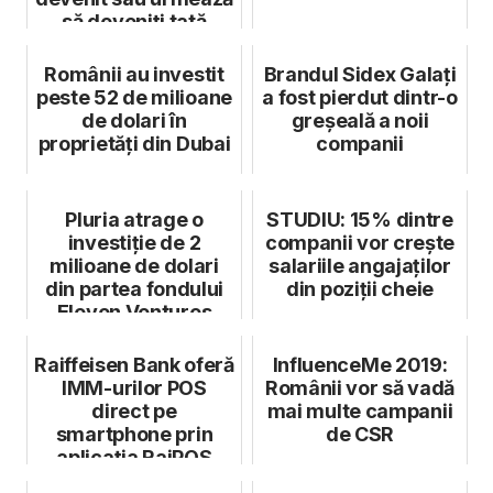
să deveniți tată
Românii au investit
Brandul Sidex Galați
peste 52 de milioane
a fost pierdut dintr-o
de dolari în
greșeală a noii
proprietăți din Dubai
companii
Pluria atrage o
STUDIU: 15% dintre
investiție de 2
companii vor crește
milioane de dolari
salariile angajaților
din partea fondului
din poziții cheie
Eleven Ventures
Raiffeisen Bank oferă
InfluenceMe 2019:
IMM-urilor POS
Românii vor să vadă
direct pe
mai multe campanii
smartphone prin
de CSR
aplicația RaiPOS