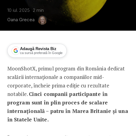
10 iul. 2025
2
min
Oana Grecea
Adaugă Revista Biz
ca sursă preferată în Google
MoonShotX, primul program din România dedicat
Cinci companii românești sunt în pro
scalării internaționale a companiilor mid-
corporate, încheie prima ediție cu rezultate
notabile.
Cinci companii participante în
program sunt în plin proces de scalare
internațională – patru în Marea Britanie și una
în Statele Unite.