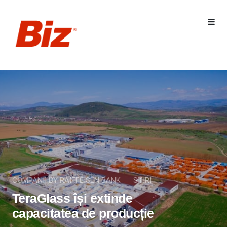
COMPANII BY RAIFFEISEN BANK
STIRI
TeraGlass își extinde
capacitatea de producție