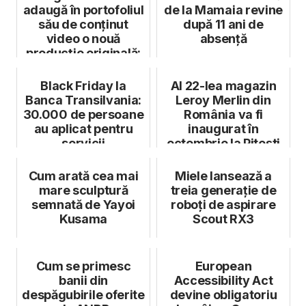
adaugă în portofoliul
de la Mamaia revine
său de conținut
după 11 ani de
video o nouă
absență
producție originală:
Puterea unui...
Black Friday la
Al 22-lea magazin
Banca Transilvania:
Leroy Merlin din
30.000 de persoane
România va fi
au aplicat pentru
inaugurat în
servicii
octombrie la Pitești
Cum arată cea mai
Miele lansează a
mare sculptură
treia generație de
semnată de Yayoi
roboți de aspirare
Kusama
Scout RX3
Cum se primesc
European
banii din
Accessibility Act
despăgubirile oferite
devine obligatoriu