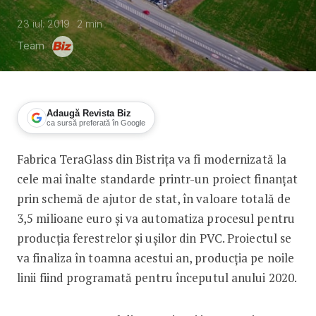
23 iul. 2019
2
min
Team
Adaugă Revista Biz
ca sursă preferată în Google
Fabrica TeraGlass din Bistrița va fi modernizată la
TeraGlass își extinde capacitatea de 
cele mai înalte standarde printr-un proiect finanțat
prin schemă de ajutor de stat, în valoare totală de
3,5 milioane euro și va automatiza procesul pentru
producția ferestrelor și ușilor din PVC. Proiectul se
va finaliza în toamna acestui an, producția pe noile
linii fiind programată pentru începutul anului 2020.