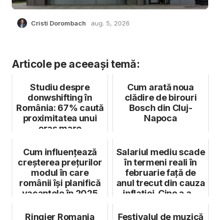
Cristi Dorombach
aug. 5, 2026
Articole pe aceeași temă:
Studiu despre
Cum arată noua
donwshifting în
clădire de birouri
România: 67% caută
Bosch din Cluj-
proximitatea unui
Napoca
oraș mare
Cum influențează
Salariul mediu scade
creșterea prețurilor
în termeni reali în
modul în care
februarie față de
românii își planifică
anul trecut din cauza
vacanțele în 2025
inflației. Cine a a...
Ringier Romania
Festivalul de muzică