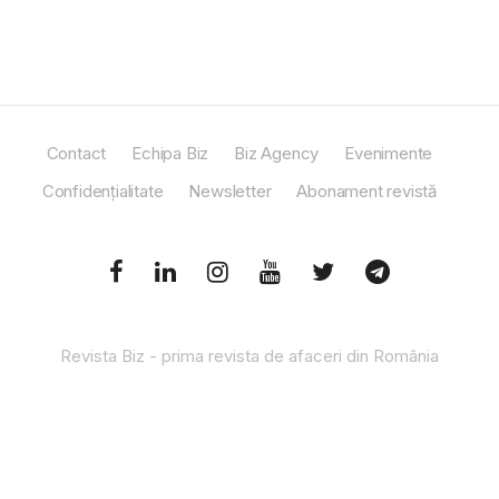
Contact
Echipa Biz
Biz Agency
Evenimente
Confidențialitate
Newsletter
Abonament revistă
Revista Biz - prima revista de afaceri din România