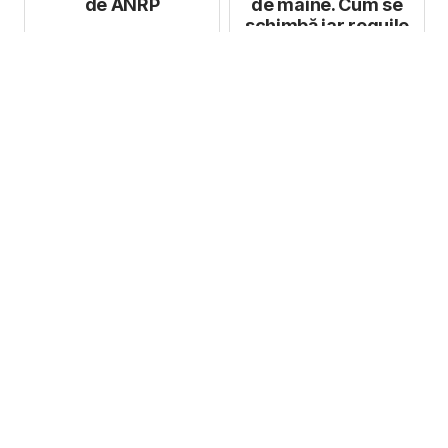
de ANRP
de mâine. Cum se
schimbă iar reguile
digitale