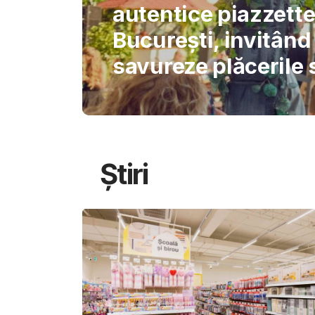
International Schoo
permite AI-ului să 
gândirea elevilor
Știri