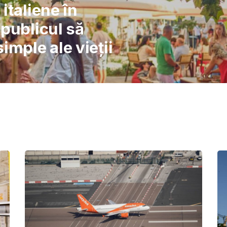
l: Școlile nu pot
înlocuiască