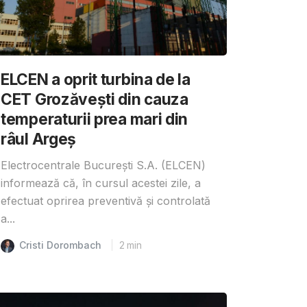
ELCEN a oprit turbina de la
CET Grozăvești din cauza
temperaturii prea mari din
râul Argeș
Electrocentrale București S.A. (ELCEN)
informează că, în cursul acestei zile, a
efectuat oprirea preventivă și controlată
a...
Cristi Dorombach
2
min