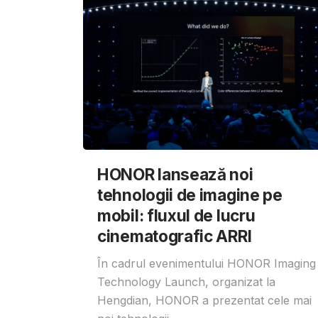
HONOR lansează noi
tehnologii de imagine pe
mobil: fluxul de lucru
cinematografic ARRI
În cadrul evenimentului HONOR Imaging
Technology Launch, organizat la
Hengdian, HONOR a prezentat cele mai