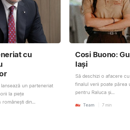
neriat cu
Cosi Buono: Gust
u
Iași
or
Să deschizi o afacere cu
finalul verii poate părea 
lansează un parteneriat
pentru Raluca și...
rii la piețe
 românești din...
Team
7
min