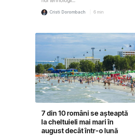
noi tehnologii...
Cristi Dorombach
6
min
7 din 10 români se așteaptă
la cheltuieli mai mari în
august decât într-o lună