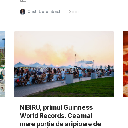
și...
Cristi Dorombach
2
min
NIBIRU, primul Guinness
World Records. Cea mai
mare porție de aripioare de