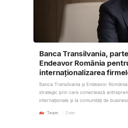
Banca Transilvania, parte
Endeavor România pentr
internaționalizarea firmel
Banca Transilvania și Endeavor România 
strategic prin care conectează antrepreno
internaționale și la comunități de business
Team
2
min