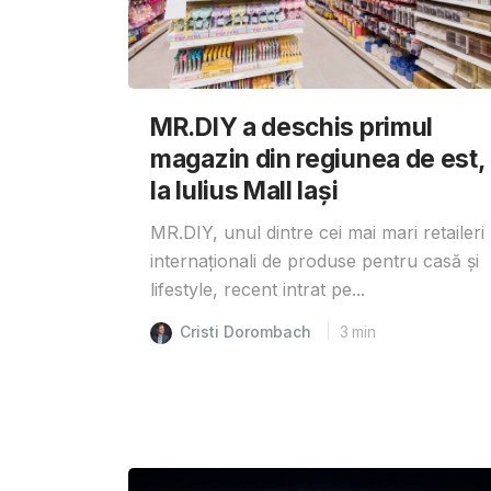
MR.DIY a deschis primul
magazin din regiunea de est,
la Iulius Mall Iași
MR.DIY, unul dintre cei mai mari retaileri
internaționali de produse pentru casă și
lifestyle, recent intrat pe...
Cristi Dorombach
3
min