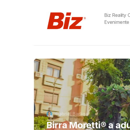
Biz Reality
Evenimente
Cristi Dorombach
Richard Joannides,