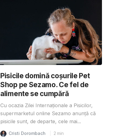
Pisicile domină coșurile Pet
Shop pe Sezamo. Ce fel de
alimente se cumpără
Cu ocazia Zilei Internaționale a Pisicilor,
supermarketul online Sezamo anunță că
pisicile sunt, de departe, cele mai...
Cristi Dorombach
2
min