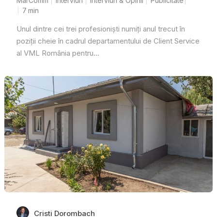
MarComm
Interviuri
Interviuri & Opinii
Publicitate
7
min
Unul dintre cei trei profesioniști numiți anul trecut în
poziții cheie în cadrul departamentului de Client Service
al VML România pentru...
Cristi Dorombach