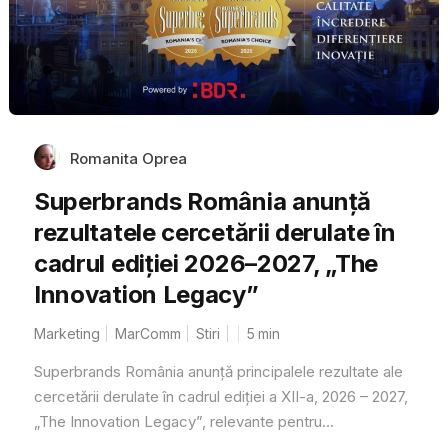
Romanita Oprea
Superbrands România anunță
rezultatele cercetării derulate în
cadrul ediției 2026–2027, „The
Innovation Legacy”
Marketing
MarComm
Stiri
5
min
Superbrands România anunță principalele rezultate ale
cercetării derulate în cadrul ediției a XII-a, 2026 – 2027,
„The Innovation Legacy”, relevante pentru...