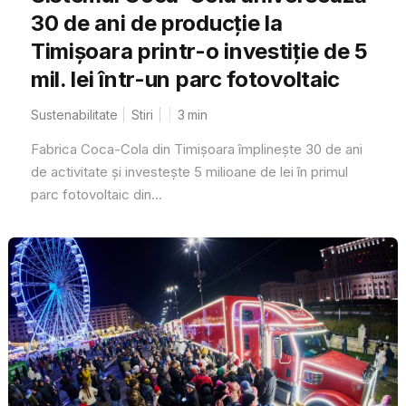
30 de ani de producție la
Timișoara printr-o investiție de 5
mil. lei într-un parc fotovoltaic
Sustenabilitate
Stiri
3
min
Fabrica Coca-Cola din Timișoara împlinește 30 de ani
de activitate și investește 5 milioane de lei în primul
parc fotovoltaic din...