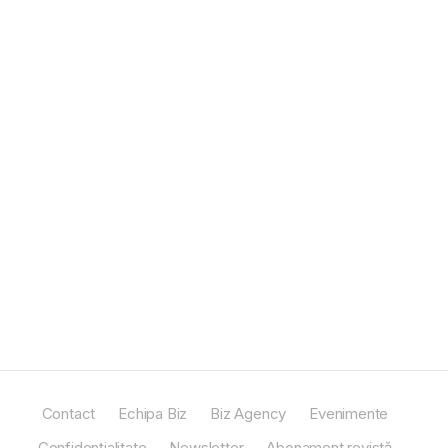
Contact
Echipa Biz
Biz Agency
Evenimente
Confidențialitate
Newsletter
Abonament revistă