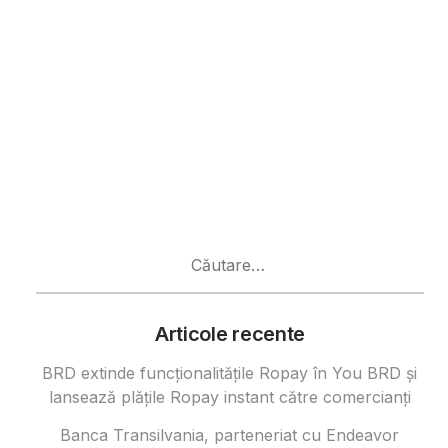
Caută
după:
Articole recente
BRD extinde funcționalitățile Ropay în You BRD și
lansează plățile Ropay instant către comercianți
Banca Transilvania, parteneriat cu Endeavor