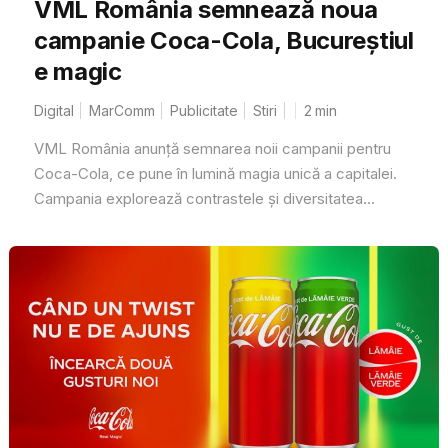
VML România semnează noua
campanie Coca-Cola, Bucureștiul
e magic
Digital
MarComm
Publicitate
Stiri
2
min
VML România anunță semnarea noii campanii pentru
Coca-Cola, ce pune în lumină magia unică a capitalei.
Campania explorează contrastele și diversitatea...