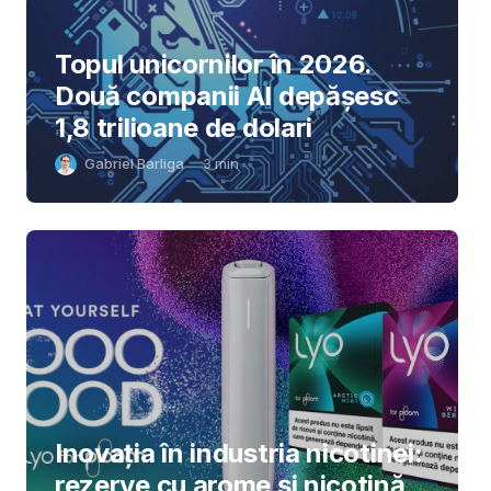
Topul unicornilor în 2026.
Două companii AI depășesc
1,8 trilioane de dolari
Gabriel Barliga
3
min
Inovația în industria nicotinei:
rezerve cu arome și nicotină,