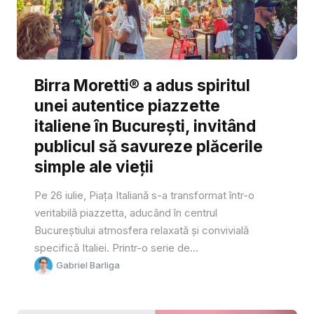
Birra Moretti® a adus spiritul
unei autentice piazzette
italiene în București, invitând
publicul să savureze plăcerile
simple ale vieții
Pe 26 iulie, Piața Italiană s-a transformat într-o
veritabilă piazzetta, aducând în centrul
Bucureștiului atmosfera relaxată și convivială
specifică Italiei. Printr-o serie de...
Gabriel Barliga