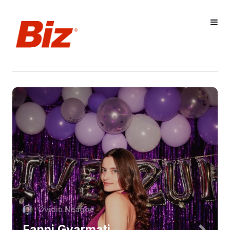
Ovidiu Neagoe
Fanni Gyarmati,