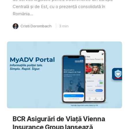
Centrală și de Est, cu o prezență consolidată în
România...
Cristi Dorombach
3
min
BCR Asigurări de Viață Vienna
Insurance Group lansează