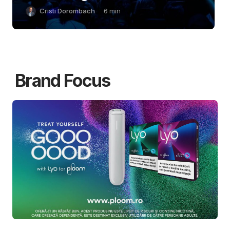
Cristi Dorombach
6
min
Brand Focus