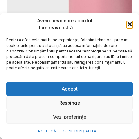
Avem nevoie de acordul
dumneavoastră
Pentru a oferi cele mai bune experiențe, folosim tehnologii precum
cookie-urile pentru a stoca și/sau accesa informațiile despre
dispozitiv. Consimțământul pentru aceste tehnologii ne va permite să
procesăm date precum comportamentul de navigare sau ID-uri unice
pe acest site. Neconsimțământul sau retragerea consimțământului
poate afecta negativ anumite caracteristici și funcții.
Cum transformi cele mai
Accept
frumoase amintiri ale verii într-
o bijuterie Pandora pe care o
Respinge
porți zi de zi
Vezi preferințe
Vara este, pentru mulți dintre noi, anotimpul în care
se întâmplă cele mai importante lucruri. Plecăm în
POLITICĂ DE CONFIDENȚIALITATE