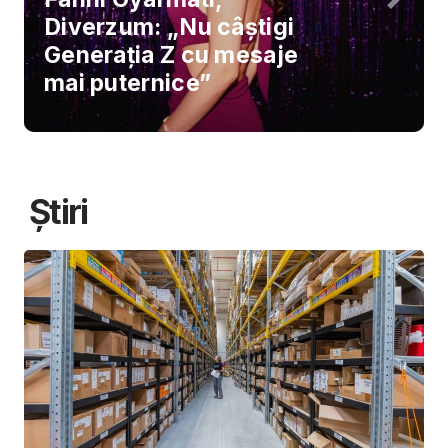
Diverzum: „Nu câștigi
Generația Z cu mesaje
mai puternice”
Știri