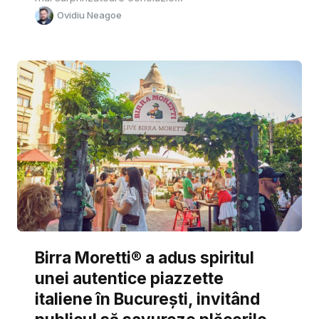
Ovidiu Neagoe
Birra Moretti® a adus spiritul
unei autentice piazzette
italiene în București, invitând