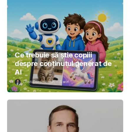
Ce trebuie să știe copiii
despre conținutul generat de
AI
Cristi Dorombach
5
min