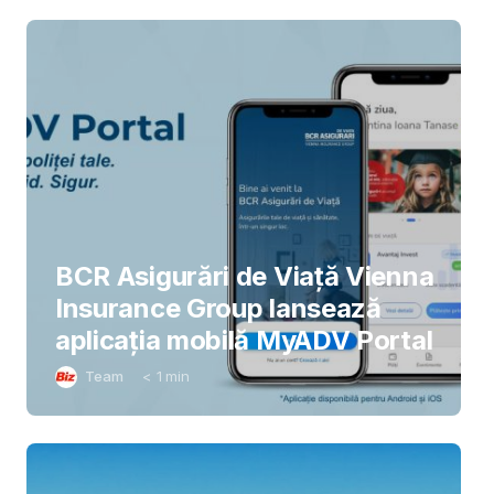
BCR Asigurări de Viață Vienna
Insurance Group lansează
aplicația mobilă MyADV Portal
Team
< 1
min