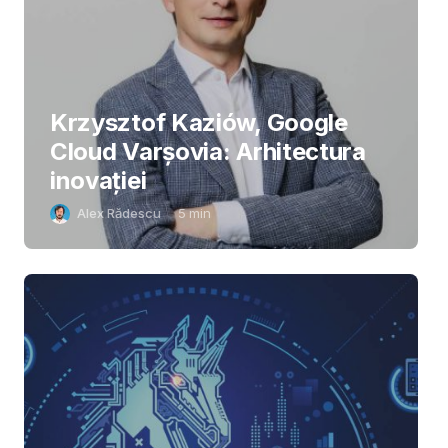
Krzysztof Kaziów, Google
Cloud Varșovia: Arhitectura
inovaţiei
Alex Rădescu
5
min