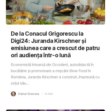
De la Conacul Grigorescu la
Digi24: Juranda Kirschner și
emisiunea care a crescut de patru
ori audiența într-o lună
Economistă întoarsă din Occident, autodidactă în
bucătărie și promotoare a mișcării Slow Food în
România, Juranda Kirschner a construit, împreună cu
soțul său...
Oana Grecea
4
min