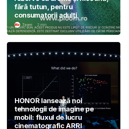
fără tutun, pentru
consumatorii adulți
Team
2
min
HONOR lansează noi
tehnologii de imagine pe
mobil: fluxul de lucru
cinematografic ARRI