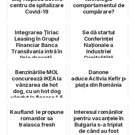
centru de spitalizare
comportamentul de
Covid-19
cumpărare?
Integrarea Țiriac
Se dă startul
Leasing în Grupul
Conferinței
Financiar Banca
Naționale a
Transilvania intră în
Industriei
linie dreaptă.
Ospitalității
Informații ...
Benzinăriile MOL
Danone
concurează IKEA la
aduce Activia Kefir pe
vânzarea de hot
piața din România
dog, cu un hot dog
vândut la fiecare 1,5
secunde
Kaufland le propune
Interesul românilor
romanilor sa
pentru vacanțele în
traiasca fresh
Bulgaria s-a triplat
de când au fost