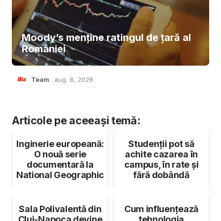
Moody’s menține ratingul de țară al
României
Team
aug. 8, 2026
Articole pe aceeași temă:
Inginerie europeană:
Studenții pot să
O nouă serie
achite cazarea în
documentară la
campus, în rate și
National Geographic
fără dobândă
Sala Polivalentă din
Cum influențează
Cluj-Napoca devine
tehnologia