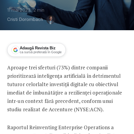
11 mai 2023
2
min
Cristi Dorombach
Adaugă Revista Biz
ca sursă preferată în Google
Aproape trei sferturi (73%) dintre companii
Companiile încep să dea o importanță t
prioritizează inteligența artificială în detrimentul
tuturor celorlalte investiții digitale cu obiectivul
imediat de îmbunătățire a rezilienței operaționale
într-un context fără precedent, conform unui
studiu realizat de Accenture (NYSE:ACN).
Raportul Reinventing Enterprise Operations a