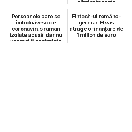
eliminate toate
restric...
Persoanele care se
Fintech-ul româno-
îmbolnăvesc de
german Etvas
coronavirus rămân
atrage o finanțare de
izolate acasă, dar nu
1 milion de euro
vor mai fi controlate
de p...