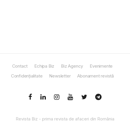
Contact
Echipa Biz
Biz Agency
Evenimente
Confidențialitate
Newsletter
Abonament revistă
Revista Biz - prima revista de afaceri din România