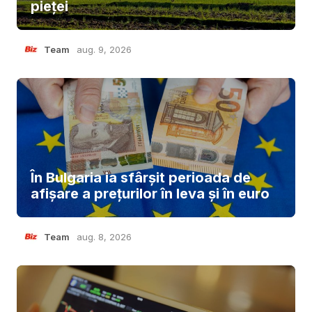
pieței
Team
aug. 9, 2026
În Bulgaria ia sfârşit perioada de
afișare a prețurilor în ​​leva și în euro
Team
aug. 8, 2026