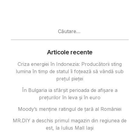
Caută
după:
Articole recente
Criza energiei în Indonezia: Producătorii sting
lumina în timp de statul îi foțează să vândă sub
prețul pieței
În Bulgaria ia sfârşit perioada de afișare a
prețurilor în ​​leva și în euro
Moody’s menține ratingul de țară al României
MR.DIY a deschis primul magazin din regiunea de
est, la Iulius Mall Iași