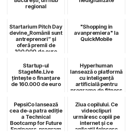
București, un hub
nedigitalizate
regional
Startarium Pitch Day
"Shopping in
devine„Românii sunt
avanpremiera" la
antreprenori” și
QuickMobile
oferă premii de
100.000 de euro
Startup-ul
Hyperhuman
StageMe.Live
lansează o platformă
țintește o finanțare
cu inteligență
de 160.000 de euro
artificială pentru
programe de fitness
PepsiCo lansează
Ziua copilului. Ce
cea de-a patra ediție
videoclipuri
a Technical
urmăresc copiii pe
Bootcamp for Future
internet și ce
Engineers, program
aplicații folosesc