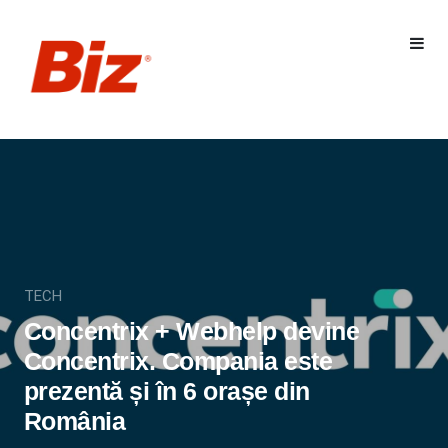
TECH
Concentrix + Webhelp devine
Concentrix. Compania este
prezentă și în 6 orașe din
România