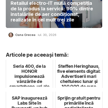
Retailul electro-IT mută competiția
de la produs la servicii: 90% dintre
instalările de aer condiționat,
realizate în cel mult trei zile
Oana Grecea
iul. 30, 2026
Articole pe aceeași temă:
Seria 400, de la
Steffen Heringhaus,
HONOR
five elements digital:
impulsionează
Advertiserii mari
vânzările de
cheltuiesc lunar și
smartphone-uri ale
100.000 de euro
producătorului
doa...
chinez
SAP inaugurează
Sprijin gratuit pentru
Labs Site în
primăriile încă