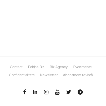
Contact
Echipa Biz
Biz Agency
Evenimente
Confidențialitate
Newsletter
Abonament revistă