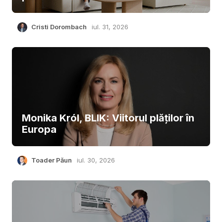
Cristi Dorombach
iul. 31, 2026
Monika Król, BLIK: Viitorul plăților în
Europa
Toader Păun
iul. 30, 2026