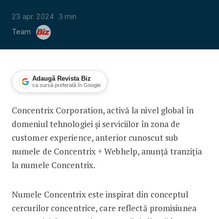
23 apr. 2024
3
min
Team
Adaugă Revista Biz
ca sursă preferată în Google
Concentrix Corporation, activă la nivel global în
Concentrix + Webhelp devine Concent
domeniul tehnologiei și serviciilor în zona de
customer experience, anterior cunoscut sub
numele de Concentrix + Webhelp, anunță tranziția
la numele Concentrix.
Numele Concentrix este inspirat din conceptul
cercurilor concentrice, care reflectă promisiunea