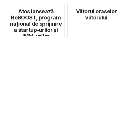
dedicat fo...
Atos lansează
Viitorul oraselor
RoBOOST, program
viitorului
național de sprijinire
a startup-urilor și
IMM-urilor