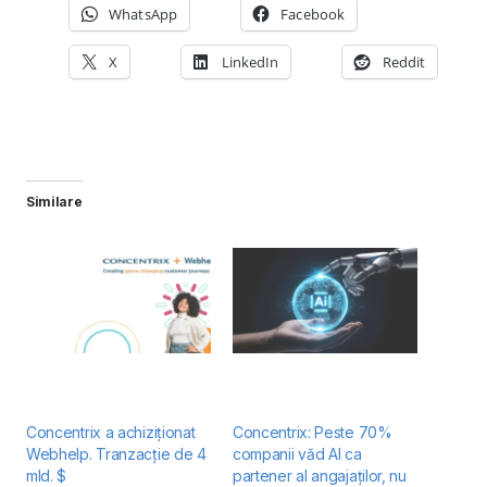
WhatsApp
Facebook
X
LinkedIn
Reddit
Similare
Concentrix a achiziționat
Concentrix: Peste 70%
Webhelp. Tranzacție de 4
companii văd AI ca
mld. $
partener al angajaților, nu