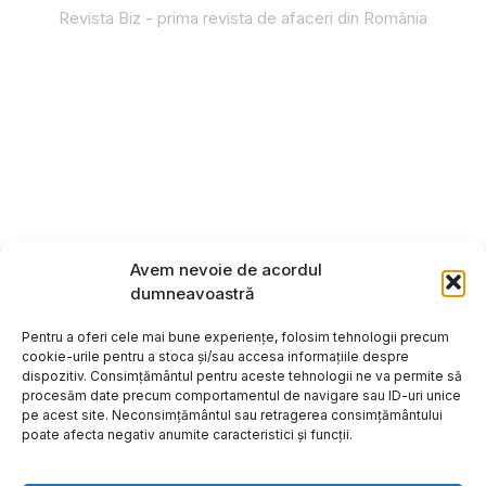
Revista Biz - prima revista de afaceri din România
Avem nevoie de acordul
dumneavoastră
Pentru a oferi cele mai bune experiențe, folosim tehnologii precum
cookie-urile pentru a stoca și/sau accesa informațiile despre
dispozitiv. Consimțământul pentru aceste tehnologii ne va permite să
procesăm date precum comportamentul de navigare sau ID-uri unice
pe acest site. Neconsimțământul sau retragerea consimțământului
poate afecta negativ anumite caracteristici și funcții.