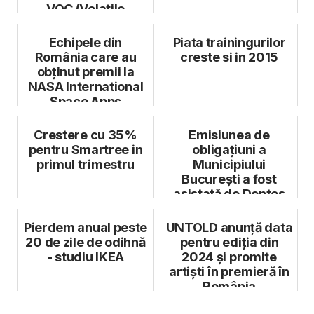
VOC (Volatile
Organic
Compounds) -...
Echipele din
Piata trainingurilor
România care au
creste si in 2015
obținut premii la
NASA International
Space Apps
Challenge
Crestere cu 35%
Emisiunea de
pentru Smartree in
obligațiuni a
primul trimestru
Municipiului
București a fost
asistată de Dentos
Pierdem anual peste
UNTOLD anunță data
20 de zile de odihnă
pentru ediția din
- studiu IKEA
2024 și promite
artiști în premieră în
România