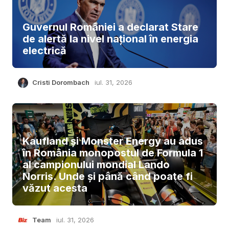
Guvernul României a declarat Stare
de alertă la nivel național în energia
electrică
Cristi Dorombach
iul. 31, 2026
Kaufland și Monster Energy au adus
în România monopostul de Formula 1
al campionului mondial Lando
Norris. Unde și până când poate fi
văzut acesta
Team
iul. 31, 2026