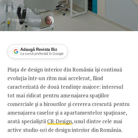
8 feb. 2024
5
min
Romanita Oprea
Adaugă Revista Biz
ca sursă preferată în Google
Piața de design interior din România își continuă
CR-Design: Cererea pentru amenajarea 
evoluția într-un ritm mai accelerat, fiind
caracterizată de două tendințe majore: interesul
tot mai ridicat pentru amenajarea spațiilor
comerciale și a birourilor și cererea crescută pentru
amenajarea caselor și a apartamentelor spațioase,
arată specialiștii
CR-Design
, unul dintre cele mai
active studio-uri de design interior din România.