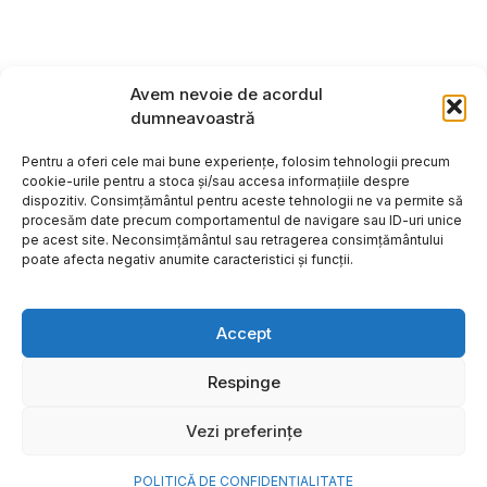
Avem nevoie de acordul
dumneavoastră
Pentru a oferi cele mai bune experiențe, folosim tehnologii precum
cookie-urile pentru a stoca și/sau accesa informațiile despre
dispozitiv. Consimțământul pentru aceste tehnologii ne va permite să
procesăm date precum comportamentul de navigare sau ID-uri unice
pe acest site. Neconsimțământul sau retragerea consimțământului
poate afecta negativ anumite caracteristici și funcții.
Accept
Respinge
Copyright ©2026
Hosting:
Vezi preferințe
POLITICĂ DE CONFIDENȚIALITATE