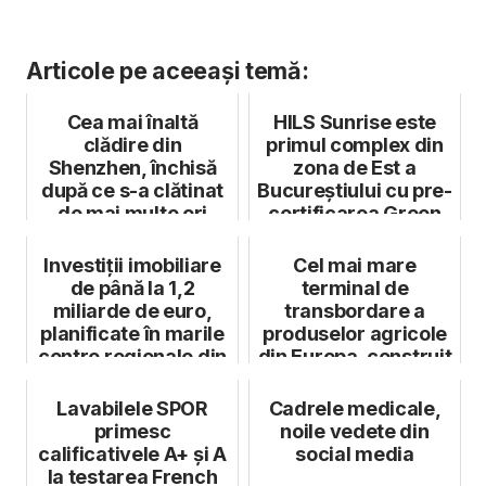
Articole pe aceeași temă:
Cea mai înaltă
HILS Sunrise este
clădire din
primul complex din
Shenzhen, închisă
zona de Est a
după ce s-a clătinat
Bucureștiului cu pre-
de mai multe ori
certificarea Green
Homes
Investiții imobiliare
Cel mai mare
de până la 1,2
terminal de
miliarde de euro,
transbordare a
planificate în marile
produselor agricole
centre regionale din
din Europa, construit
Ro...
la frontiera cu Uc...
Lavabilele SPOR
Cadrele medicale,
primesc
noile vedete din
calificativele A+ și A
social media
la testarea French