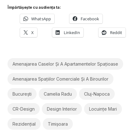
Împărtășește cu audiența ta:
WhatsApp
Facebook
X
LinkedIn
Reddit
Amenajarea Caselor Și A Apartamentelor Spațioase
Amenajarea Spațiilor Comerciale Și A Birourilor
București
Camelia Radu
Cluj-Napoca
CR-Design
Design Interior
Locuințe Mari
Rezidențial
Timișoara