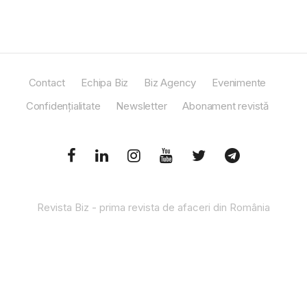
Contact
Echipa Biz
Biz Agency
Evenimente
Confidențialitate
Newsletter
Abonament revistă
Revista Biz - prima revista de afaceri din România