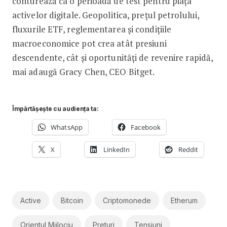
conturează ca o perioadă de test pentru piața
activelor digitale. Geopolitica, prețul petrolului,
fluxurile ETF, reglementarea și condițiile
macroeconomice pot crea atât presiuni
descendente, cât și oportunități de revenire rapidă,
mai adaugă Gracy Chen, CEO Bitget.
Împărtășește cu audiența ta:
WhatsApp
Facebook
X
LinkedIn
Reddit
Active
Bitcoin
Criptomonede
Etherum
Orientul Mijlociu
Preturi
Tensiuni