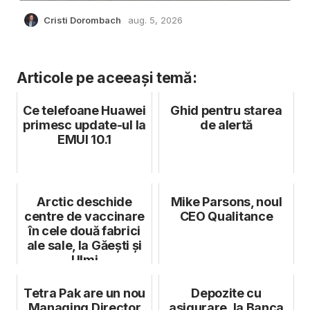
Cristi Dorombach
aug. 5, 2026
Articole pe aceeași temă:
Ce telefoane Huawei
Ghid pentru starea
primesc update-ul la
de alertă
EMUI 10.1
Arctic deschide
Mike Parsons, noul
centre de vaccinare
CEO Qualitance
în cele două fabrici
ale sale, la Găești și
Ulmi
Tetra Pak are un nou
Depozite cu
Managing Director
asigurare, la Banca