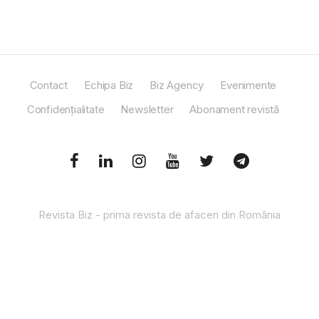
Contact
Echipa Biz
Biz Agency
Evenimente
Confidențialitate
Newsletter
Abonament revistă
Revista Biz - prima revista de afaceri din România