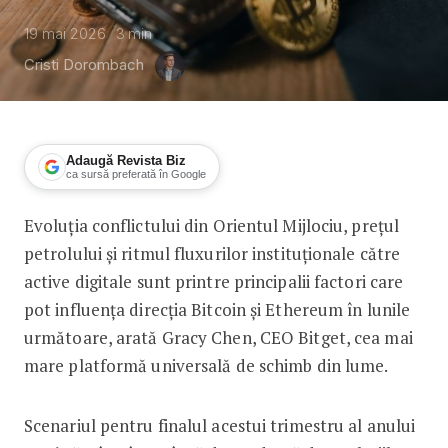
19 mai 2026
3
min
Cristi Dorombach
Adaugă Revista Biz
ca sursă preferată în Google
Evoluția conflictului din Orientul Mijlociu, prețul
Criptomonedele, puternic influențate d
petrolului și ritmul fluxurilor instituționale către
active digitale sunt printre principalii factori care
pot influența direcția Bitcoin și Ethereum în lunile
următoare, arată Gracy Chen, CEO Bitget, cea mai
mare platformă universală de schimb din lume.
Scenariul pentru finalul acestui trimestru al anului