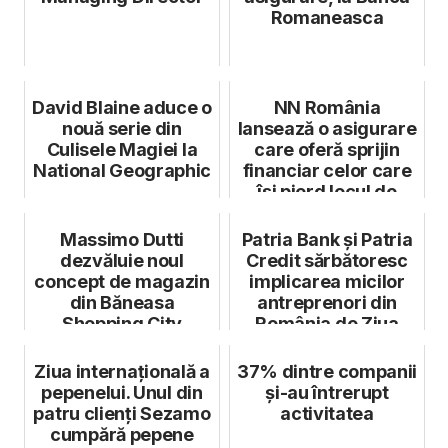
Romaneasca
David Blaine aduce o
NN România
nouă serie din
lansează o asigurare
Culisele Magiei la
care oferă sprijin
National Geographic
financiar celor care
își pierd locul de
muncă
Massimo Dutti
Patria Bank și Patria
dezvăluie noul
Credit sărbătoresc
concept de magazin
implicarea micilor
din Băneasa
antreprenori din
Shopping City
România de Ziua
Europea...
Ziua internațională a
37% dintre companii
pepenelui. Unul din
și-au întrerupt
patru clienți Sezamo
activitatea
cumpără pepene