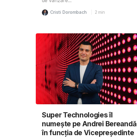
de vânzare...
Cristi Dorombach
2
min
Super Technologies îl
numește pe Andrei Bereandă
în funcția de Vicepreședinte