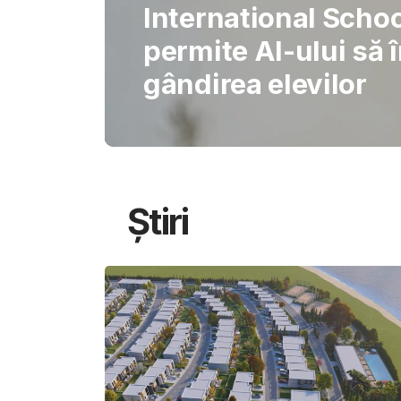
Gabriel Barliga
Oana Gheorghiu: Cu
pentru schimbare
Știri