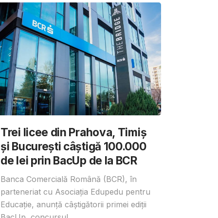
Trei licee din Prahova, Timiș
și București câștigă 100.000
de lei prin BacUp de la BCR
Banca Comercială Română (BCR), în
parteneriat cu Asociația Edupedu pentru
Educație, anunță câștigătorii primei ediții
BacUp, concursul...