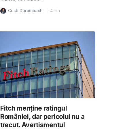
Cristi Dorombach
4
min
Fitch menține ratingul
României, dar pericolul nu a
trecut. Avertismentul