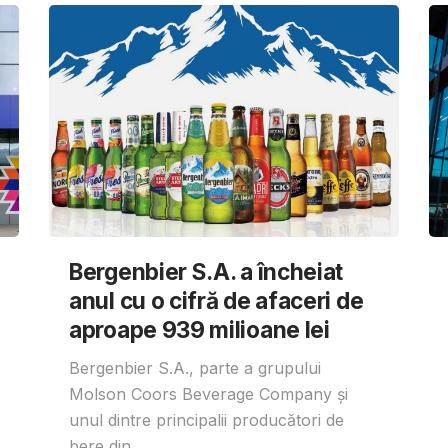
Bergenbier S.A. a încheiat
anul cu o cifră de afaceri de
aproape 939 milioane lei
Bergenbier S.A., parte a grupului
Molson Coors Beverage Company și
unul dintre principalii producători de
bere din...