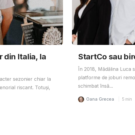
din Italia, la
StartCo sau bir
În 2018, Mădălina Luca s-
platforme de joburi remo
acter sezonier chiar la
schimbat însă...
enorial riscant. Totuși,
Oana Grecea
5
min