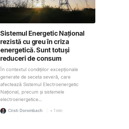
Sistemul Energetic Național
rezistă cu greu în criza
energetică. Sunt totuși
reduceri de consum
În contextul condițiilor excepționale
generate de seceta severã, care
afecteazã Sistemul Electroenergetic
Național, precum și sistemele
electroenergetice...
Cristi Dorombach
< 1
min