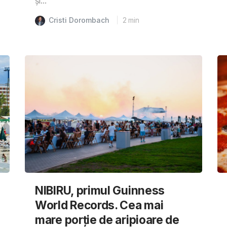
și...
Cristi Dorombach
2
min
NIBIRU, primul Guinness
World Records. Cea mai
mare porție de aripioare de