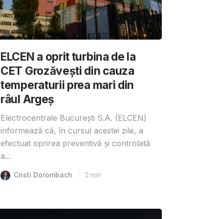
ELCEN a oprit turbina de la
CET Grozăvești din cauza
temperaturii prea mari din
râul Argeș
Electrocentrale București S.A. (ELCEN)
informează că, în cursul acestei zile, a
efectuat oprirea preventivă și controlată
a...
Cristi Dorombach
2
min