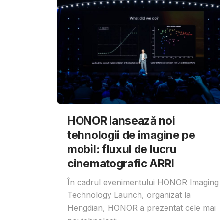
HONOR lansează noi
tehnologii de imagine pe
mobil: fluxul de lucru
cinematografic ARRI
În cadrul evenimentului HONOR Imaging
Technology Launch, organizat la
Hengdian, HONOR a prezentat cele mai