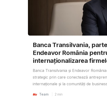
Banca Transilvania, parte
Endeavor România pentr
internaționalizarea firmel
Banca Transilvania și Endeavor România 
strategic prin care conectează antrepreno
internaționale și la comunități de business
Team
2
min