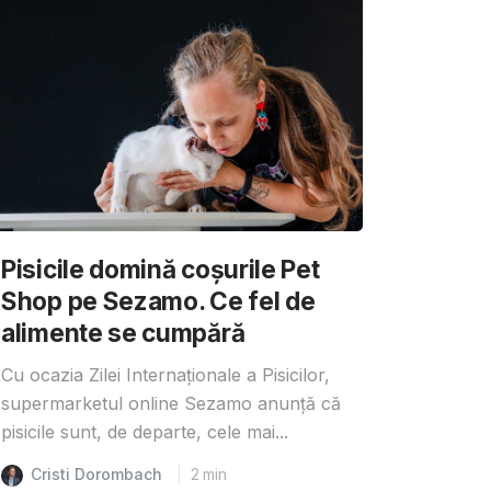
Pisicile domină coșurile Pet
Shop pe Sezamo. Ce fel de
alimente se cumpără
Cu ocazia Zilei Internaționale a Pisicilor,
supermarketul online Sezamo anunță că
pisicile sunt, de departe, cele mai...
Cristi Dorombach
2
min