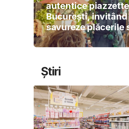
International Schoo
permite AI-ului să 
gândirea elevilor
Știri