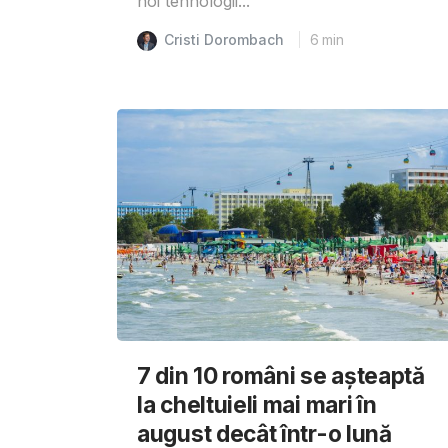
noi tehnologii...
Cristi Dorombach
6
min
7 din 10 români se așteaptă
la cheltuieli mai mari în
august decât într-o lună