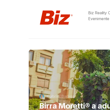
Biz Reality
Evenimente
Cristi Dorombach
Richard Joannides,