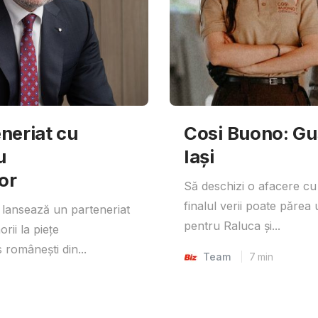
neriat cu
Cosi Buono: Gust
u
Iași
or
Să deschizi o afacere cu
finalul verii poate părea 
lansează un parteneriat
pentru Raluca și...
rii la piețe
 românești din...
Team
7
min