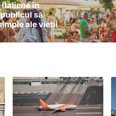
l: Școlile nu pot
înlocuiască