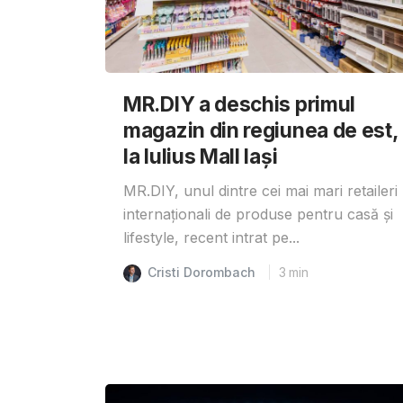
MR.DIY a deschis primul
magazin din regiunea de est,
la Iulius Mall Iași
MR.DIY, unul dintre cei mai mari retaileri
internaționali de produse pentru casă și
lifestyle, recent intrat pe...
Cristi Dorombach
3
min