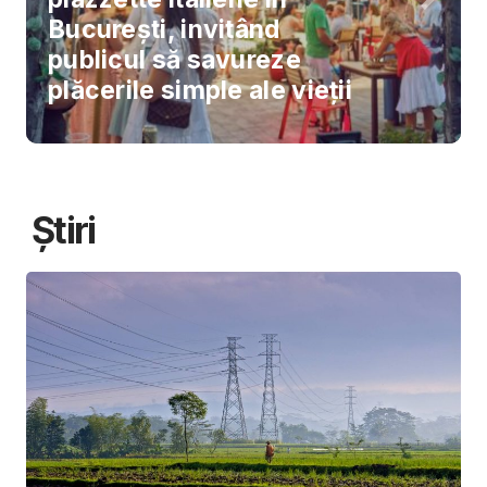
București, invitând
publicul să savureze
plăcerile simple ale vieții
Știri