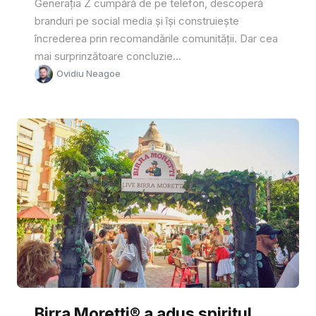
Generația Z cumpără de pe telefon, descoperă
branduri pe social media și își construiește
încrederea prin recomandările comunității. Dar cea
mai surprinzătoare concluzie...
Ovidiu Neagoe
Birra Moretti® a adus spiritul