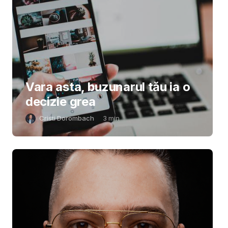
Vara asta, buzunarul tău ia o
decizie grea
Cristi Dorombach
3
min