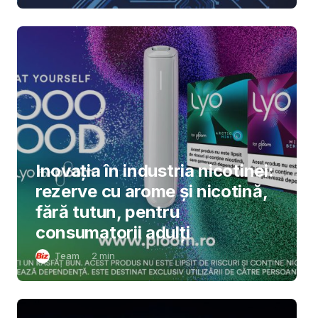
Inovația în industria nicotinei:
rezerve cu arome și nicotină,
fără tutun, pentru
consumatorii adulți
Team
2
min