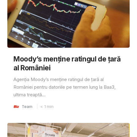
Moody’s menține ratingul de țară
al României
Agenția Moody’s menține ratingul de țară al
României pentru datoriile pe termen lung la Baa3,
ultima treaptă...
Team
< 1
min