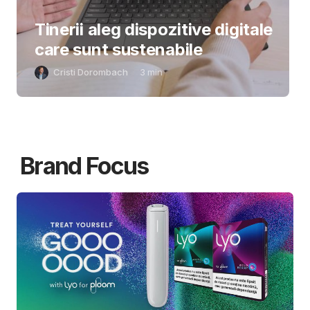
Tinerii aleg dispozitive digitale
care sunt sustenabile
Cristi Dorombach
3
min
Brand Focus