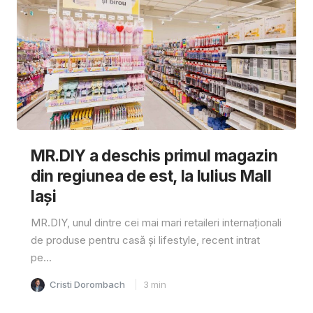
MR.DIY a deschis primul magazin
din regiunea de est, la Iulius Mall
Iași
MR.DIY, unul dintre cei mai mari retaileri internaționali
de produse pentru casă și lifestyle, recent intrat
pe...
Cristi Dorombach
3
min