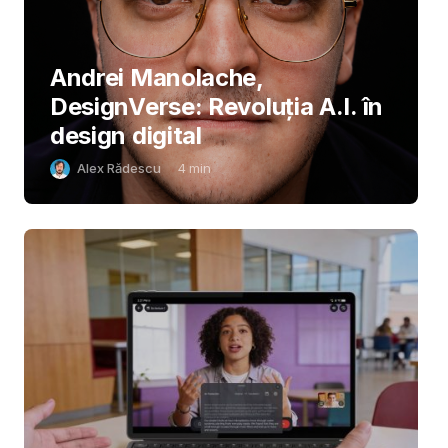
Andrei Manolache,
DesignVerse: Revoluția A.I. în
design digital
Alex Rădescu
4
min