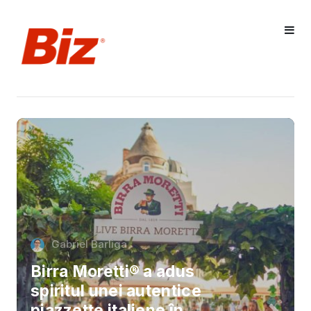
Gabriel Barliga
Birra Moretti® a adus
spiritul unei autentice
piazzette italiene în