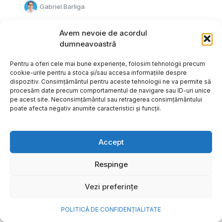
Gabriel Barliga
Avem nevoie de acordul
dumneavoastră
Pentru a oferi cele mai bune experiențe, folosim tehnologii precum
cookie-urile pentru a stoca și/sau accesa informațiile despre
dispozitiv. Consimțământul pentru aceste tehnologii ne va permite să
procesăm date precum comportamentul de navigare sau ID-uri unice
pe acest site. Neconsimțământul sau retragerea consimțământului
poate afecta negativ anumite caracteristici și funcții.
Accept
Respinge
Cum transformi cele mai
Vezi preferințe
frumoase amintiri ale verii într-
o bijuterie Pandora pe care o
POLITICĂ DE CONFIDENȚIALITATE
porți zi de zi