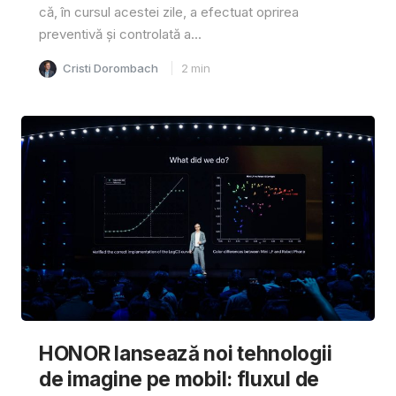
că, în cursul acestei zile, a efectuat oprirea
preventivă și controlată a...
Cristi Dorombach
2
min
HONOR lansează noi tehnologii
de imagine pe mobil: fluxul de