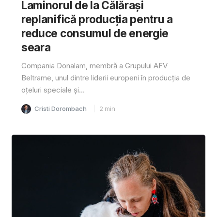
Laminorul de la Călărași
replanifică producția pentru a
reduce consumul de energie
seara
Compania Donalam, membră a Grupului AFV
Beltrame, unul dintre liderii europeni în producția de
oțeluri speciale și...
Cristi Dorombach
2
min