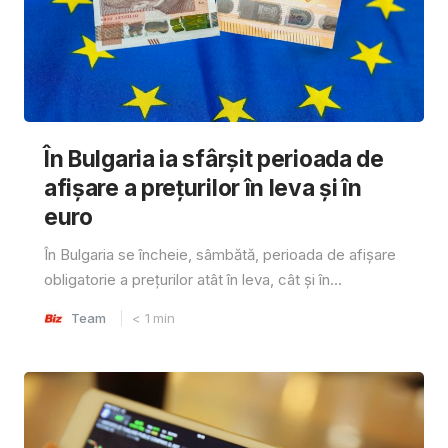
În Bulgaria ia sfârşit perioada de
afișare a prețurilor în ​​leva și în
euro
În Bulgaria se încheie, sâmbătă, perioada de afișare
obligatorie a prețurilor atât în ​​leva, cât și în...
Team
< 1
min