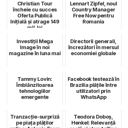
Christian Tour
Lennart Zipfel, noul
încheie cu succes
Country Manager
Oferta Publică
Free Now pentru
Inițială și atrage 149
Romania
mil. lei
Investiții Mega
Directorii generali,
Image în noi
încrezători în mersul
magazine în luna mai
economiei globale
Tammy Lovin:
Facebook testează în
Îmblânzitoarea
Brazilia plățile între
tehnologiilor
utilizatori prin
emergente
WhatsApp
Tranzacție-surpriză
Teodora Doboș,
pe piața plăților
Henkel: Relevanță