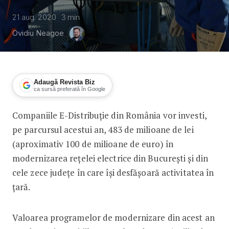
21 aug. 2020
3
min
Ovidiu Neagoe
Adaugă Revista Biz
ca sursă preferată în Google
Companiile E-Distribuție din România vor investi,
E-Distribuție investește 100 de milio
pe parcursul acestui an, 483 de milioane de lei
(aproximativ 100 de milioane de euro) în
modernizarea rețelei electrice din București și din
cele zece județe în care își desfășoară activitatea în
țară.
Valoarea programelor de modernizare din acest an