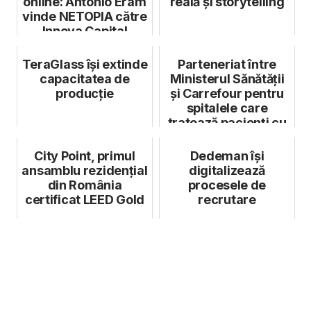
online: Antonio Eram
reală și storytelling
vinde NETOPIA către
Innova Capital
TeraGlass își extinde
Parteneriat între
capacitatea de
Ministerul Sănătății
producție
și Carrefour pentru
spitalele care
tratează pacienți cu
Codiv...
City Point, primul
Dedeman își
ansamblu rezidențial
digitalizează
din România
procesele de
certificat LEED Gold
recrutare