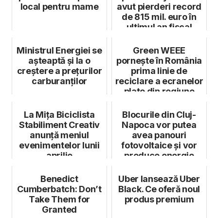
local pentru mame
avut pierderi record
de 815 mil. euro în
ultimul an fiscal
Ministrul Energiei se
Green WEEE
așteaptă și la o
pornește în România
creștere a prețurilor
prima linie de
carburanților
reciclare a ecranelor
plate din regiune
La Mița Biciclista
Blocurile din Cluj-
Stabiliment Creativ
Napoca vor putea
anunță meniul
avea panouri
evenimentelor lunii
fotovoltaice și vor
aprilie
produce energie
electrică
Benedict
Uber lansează Uber
Cumberbatch: Don’t
Black. Ce oferă noul
Take Them for
produs premium
Granted