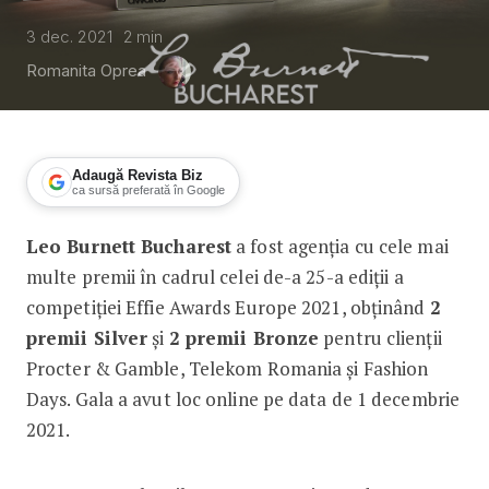
3 dec. 2021
2
min
Romanita Oprea
Adaugă Revista Biz
ca sursă preferată în Google
Leo Burnett Bucharest
a fost agenția cu cele mai
Effie Awards Europe 2021: Leo Burnet
multe premii în cadrul celei de-a 25-a ediții a
competiției Effie Awards Europe 2021, obținând
2
premii Silver
și
2 premii Bronze
pentru clienții
Procter & Gamble, Telekom Romania și Fashion
Days. Gala a avut loc online pe data de 1 decembrie
2021.