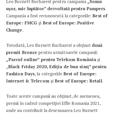
Leo Burnett Bucharest pentru campania
„
Somn
ușor, mic luptător
” dezvoltată pentru Pampers
.
Campania a fost recunoscută la categoriile:
Best of
Europe: FMCG
și
Best of Europe: Positive
Change
.
Totodată, Leo Burnett Bucharest a obținut
două
premii Bronze
pentru următoarele campanii:
„Parcul online
”
pentru Telekom România
și
„
Black Friday 2020, Ediția de bun simț”
pentru
Fashion Days
, la categoriile
Best of Europe:
Internet & Telecom
și
Best of Europe: Retail
.
Toate aceste campanii au obținut, de asemenea,
premii în cadrul competiției Effie Romania 2021,
unde au contribuit la desemnarea Leo Burnett