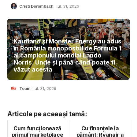
Cristi Dorombach
iul. 31, 2026
Kaufland și Monster Energy au adus
în România monopostul de Formula 1
al campionului mondial Lando
Norris. Unde și până când poate fi
văzut acesta
Team
iul. 31, 2026
Articole pe aceeași temă:
Cum funcționează
Cu finanțele la
primul marketplace
pământ: Ryanair a