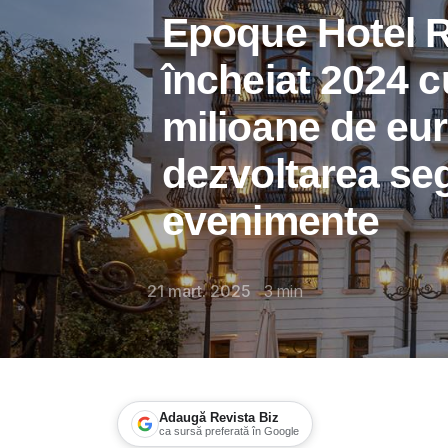
Epoque Hotel R
încheiat 2024 c
milioane de eur
dezvoltarea se
evenimente
21 mart. 2025
3
min
Adaugă Revista Biz
ca sursă preferată în Google