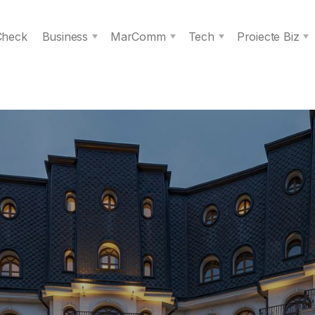
 Check
Business
MarComm
Tech
Proiecte Biz