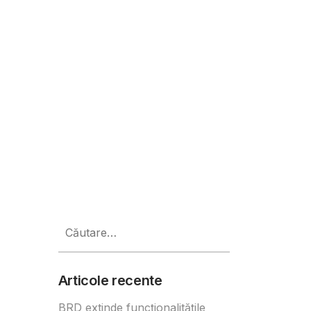
uri de 2.9 milioane de euro și i
Caută
după:
Articole recente
BRD extinde funcționalitățile