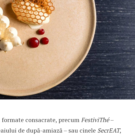
t formate consacrate, precum
FestiviThé
–
eaiului de după-amiază – sau cinele
SecrEAT
,