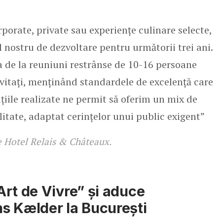
porate, private sau experiențe culinare selecte,
l nostru de dezvoltare pentru următorii trei ani.
 de la reuniuni restrânse de 10-16 persoane
nvitați, menținând standardele de excelență care
țiile realizate ne permit să oferim un mix de
ilitate, adaptat cerințelor unui public exigent”
e Hotel Relais & Châteaux.
rt de Vivre” și aduce
s Kælder la București