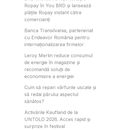
Ropay în You BRD și lansează
plățile Ropay instant către
comercianți
Banca Transilvania, parteneriat
cu Endeavor România pentru
internaționalizarea firmelor
Leroy Merlin reduce consumul
de energie în magazine și
recomandă soluții de
economisire a energiei
Cum să repari vârfurile uscate și
să redai părului aspectul
sănătos?
Activările Kaufland de la
UNTOLD 2026. Acces rapid și
surprize în festival