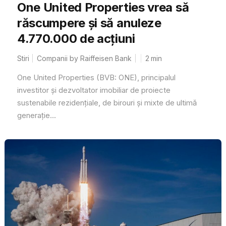
One United Properties vrea să
răscumpere și să anuleze
4.770.000 de acțiuni
Stiri
Companii by Raiffeisen Bank
2
min
One United Properties (BVB: ONE), principalul
investitor și dezvoltator imobiliar de proiecte
sustenabile rezidențiale, de birouri și mixte de ultimă
generație...