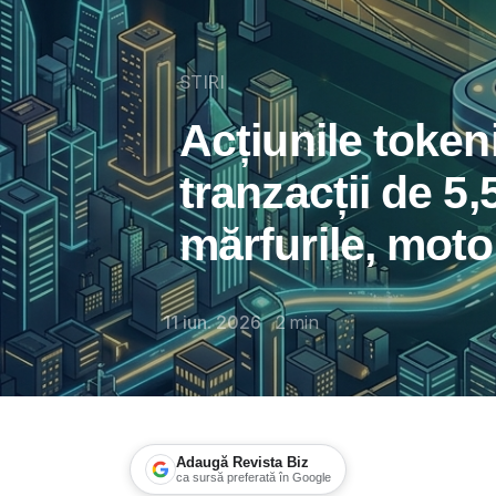
STIRI
Acțiunile toke
tranzacții de 5,
mărfurile, moto
11 iun. 2026
2
min
Adaugă Revista Biz
ca sursă preferată în Google