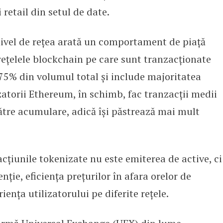
 retail din setul de date.
 nivel de rețea arată un comportament de piață
rețelele blockchain pe care sunt tranzacționate
 75% din volumul total și include majoritatea
izatorii Ethereum, în schimb, fac tranzacții medii
ătre acumulare, adică își păstrează mai mult
țiunile tokenizate nu este emiterea de active, ci
enție, eficiența prețurilor în afara orelor de
ența utilizatorului pe diferite rețele.