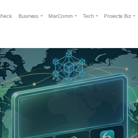
 Check
Business
MarComm
Tech
Proiecte Biz