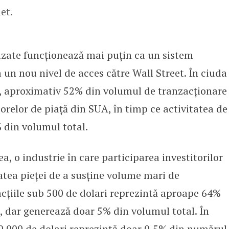
et.
nizate funcționează mai puțin ca un sistem
a un nou nivel de acces către Wall Street. În ciuda
/7, aproximativ 52% din volumul de tranzacționare
 orelor de piață din SUA, în timp ce activitatea de
 din volumul total.
a, o industrie în care participarea investitorilor
atea pieței de a susține volume mari de
acțiile sub 500 de dolari reprezintă aproape 64%
, dar generează doar 5% din volumul total. În
50.000 de dolari reprezintă doar 0,5% din numărul