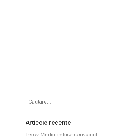
. AI și mărfurile, motorul expans
Caută
după:
Articole recente
Leroy Merlin reduce consumul