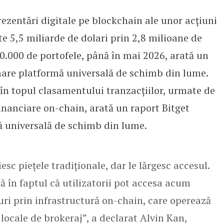
rezentări digitale pe blockchain ale unor acțiuni
erează tranzacții de 5,5 mld. USD
te 5,5 miliarde de dolari prin 2,8 milioane de
80.000 de portofele, până în mai 2026, arată un
mare platformă universală de schimb din lume.
 în topul clasamentului tranzacțiilor, urmate de
financiare on-chain, arată un raport Bitget
ă universală de schimb din lume.
esc piețele tradiționale, dar le lărgesc accesul.
ă în faptul că utilizatorii pot accesa acum
furi prin infrastructură on-chain, care operează
 locale de brokeraj”, a declarat Alvin Kan,