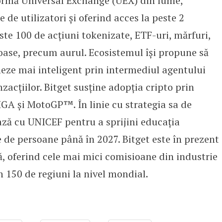
ormă Universal Exchange (UEX) din lume,
de utilizatori și oferind acces la peste 2
ste 100 de acțiuni tokenizate, ETF-uri, mărfuri,
oase, precum aurul. Ecosistemul își propune să
oneze mai inteligent prin intermediul agentului
nzacțiilor. Bitget susține adopția cripto prin
IGA și MotoGP™. În linie cu strategia sa de
ază cu UNICEF pentru a sprijini educația
 de persoane până în 2027. Bitget este în prezent
ă, oferind cele mai mici comisioane din industrie
în 150 de regiuni la nivel mondial.