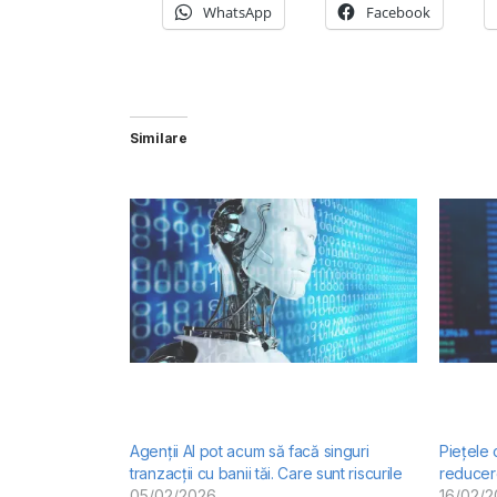
WhatsApp
Facebook
Similare
Agenții AI pot acum să facă singuri
Piețele 
tranzacții cu banii tăi. Care sunt riscurile
reducere
05/02/2026
16/02/