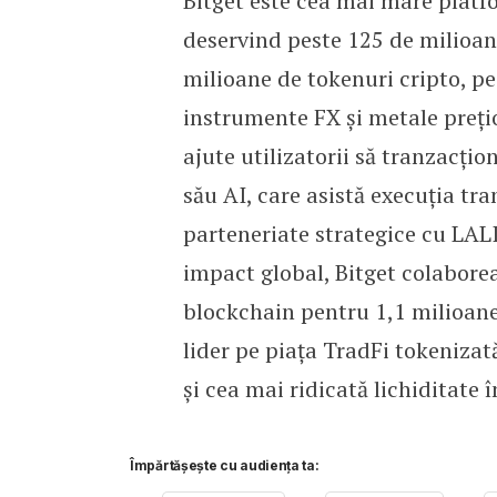
Bitget este cea mai mare platf
deservind peste 125 de milioane 
milioane de tokenuri cripto, pe
instrumente FX și metale preți
ajute utilizatorii să tranzacți
său AI, care asistă execuția tra
parteneriate strategice cu LAL
impact global, Bitget colabore
blockchain pentru 1,1 milioane
lider pe piața TradFi tokenizat
și cea mai ridicată lichiditate 
Împărtășește cu audiența ta: