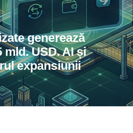
nizate generează
5 mld. USD. AI și
rul expansiunii