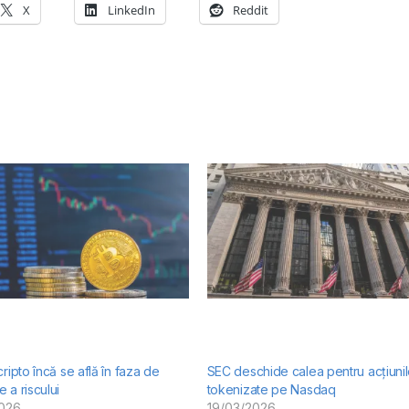
X
LinkedIn
Reddit
cripto încă se află în faza de
SEC deschide calea pentru acțiuni
 a riscului
tokenizate pe Nasdaq
2026
19/03/2026