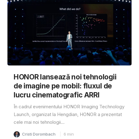
HONOR lansează noi tehnologii
de imagine pe mobil: fluxul de
lucru cinematografic ARRI
În cadrul evenimentului HONOR Imaging Technology
Launch, organizat la Hengdian, HONOR a prezentat
cele mai noi tehnologii...
Cristi Dorombach
6
min