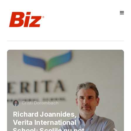
Cristi Dorombach
Richard Joannides,
Verita International
School: Școlile nu pot