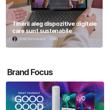
Tinerii aleg dispozitive digitale
care sunt sustenabile
Cristi Dorombach
3
min
Brand Focus