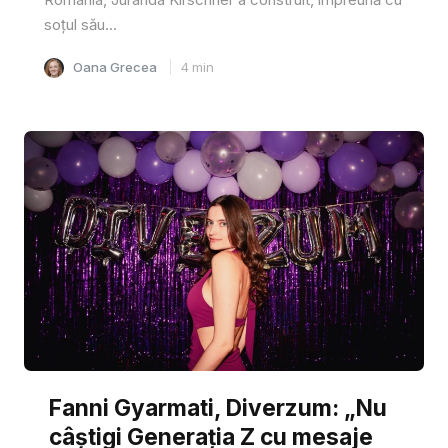
soțul său...
Oana Grecea
4
min
Fanni Gyarmati, Diverzum: „Nu
câștigi Generația Z cu mesaje