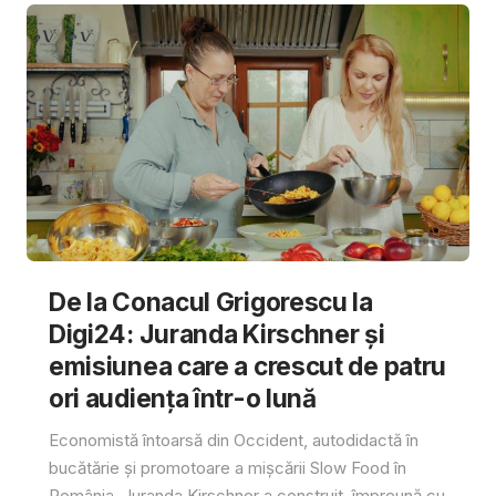
De la Conacul Grigorescu la
Digi24: Juranda Kirschner și
emisiunea care a crescut de patru
ori audiența într-o lună
Economistă întoarsă din Occident, autodidactă în
bucătărie și promotoare a mișcării Slow Food în
România, Juranda Kirschner a construit, împreună cu