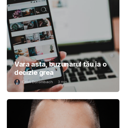
Vara asta, buzunarul tău ia o
decizie grea
Cristi Dorombach
3
min