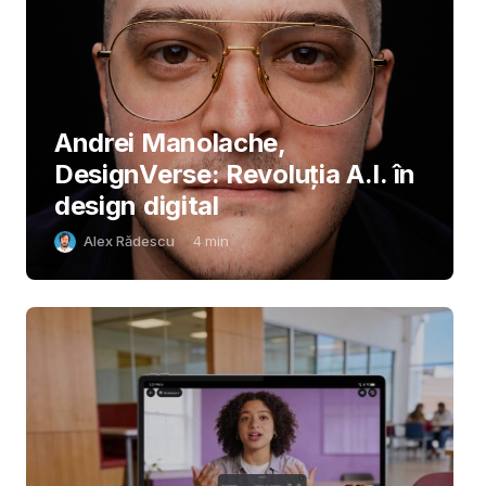
Andrei Manolache,
DesignVerse: Revoluția A.I. în
design digital
Alex Rădescu
4
min