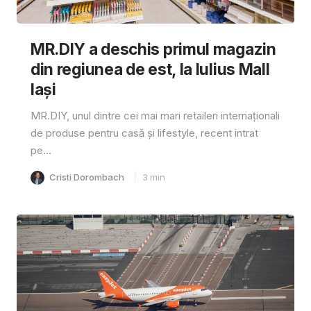
MR.DIY a deschis primul magazin
din regiunea de est, la Iulius Mall
Iași
MR.DIY, unul dintre cei mai mari retaileri internaționali
de produse pentru casă și lifestyle, recent intrat
pe...
Cristi Dorombach
3
min