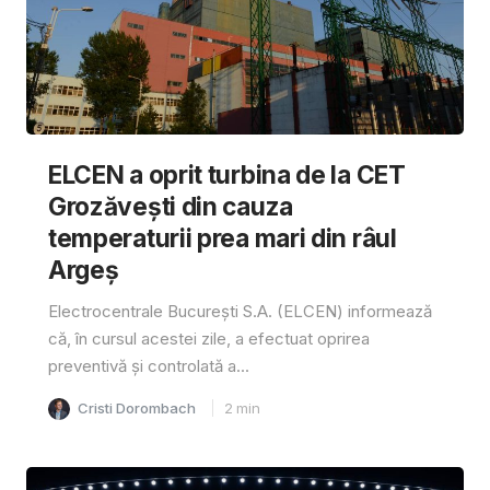
ELCEN a oprit turbina de la CET
Grozăvești din cauza
temperaturii prea mari din râul
Argeș
Electrocentrale București S.A. (ELCEN) informează
că, în cursul acestei zile, a efectuat oprirea
preventivă și controlată a...
Cristi Dorombach
2
min