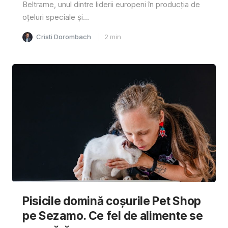
Beltrame, unul dintre liderii europeni în producția de
oțeluri speciale și...
Cristi Dorombach
2
min
Pisicile domină coșurile Pet Shop
pe Sezamo. Ce fel de alimente se