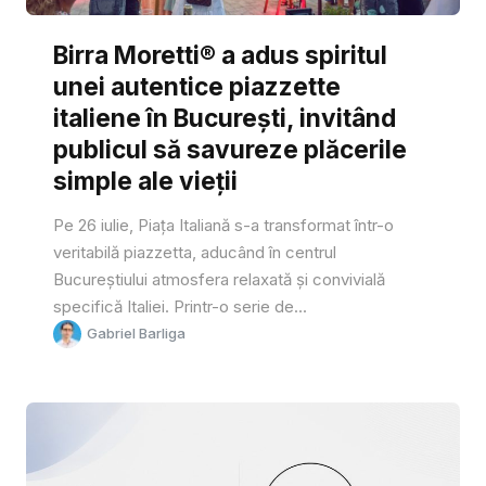
Birra Moretti® a adus spiritul
unei autentice piazzette
italiene în București, invitând
publicul să savureze plăcerile
simple ale vieții
Pe 26 iulie, Piața Italiană s-a transformat într-o
veritabilă piazzetta, aducând în centrul
Bucureștiului atmosfera relaxată și convivială
specifică Italiei. Printr-o serie de...
Gabriel Barliga