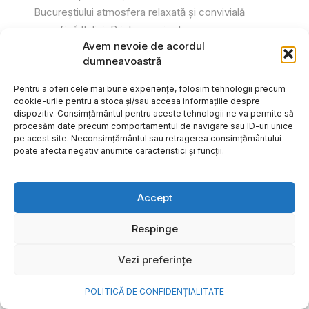
Bucureștiului atmosfera relaxată și convivială
specifică Italiei. Printr-o serie de...
Avem nevoie de acordul
Gabriel Barliga
dumneavoastră
Pentru a oferi cele mai bune experiențe, folosim tehnologii precum
cookie-urile pentru a stoca și/sau accesa informațiile despre
dispozitiv. Consimțământul pentru aceste tehnologii ne va permite să
procesăm date precum comportamentul de navigare sau ID-uri unice
pe acest site. Neconsimțământul sau retragerea consimțământului
poate afecta negativ anumite caracteristici și funcții.
Accept
Respinge
Vezi preferințe
Cum transformi cele mai
POLITICĂ DE CONFIDENȚIALITATE
frumoase amintiri ale verii într-