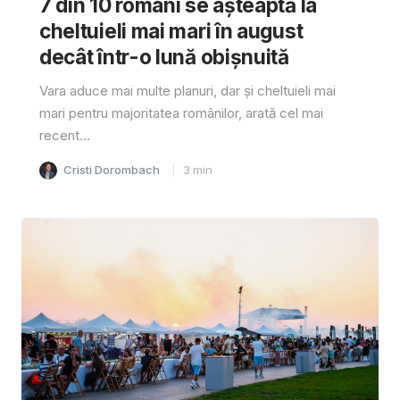
7 din 10 români se așteaptă la
cheltuieli mai mari în august
decât într-o lună obișnuită
Vara aduce mai multe planuri, dar și cheltuieli mai
mari pentru majoritatea românilor, arată cel mai
recent...
Cristi Dorombach
3
min