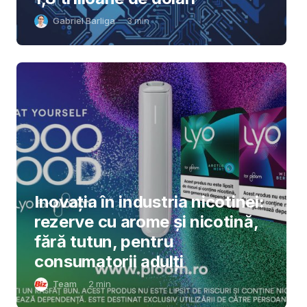
Gabriel Barliga
3
min
Inovația în industria nicotinei:
rezerve cu arome și nicotină,
fără tutun, pentru
consumatorii adulți
Team
2
min