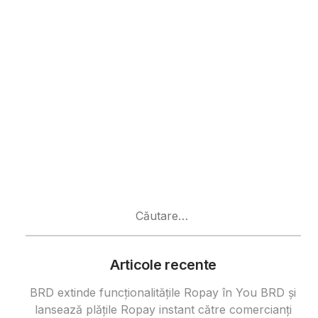
Caută
după:
Articole recente
BRD extinde funcționalitățile Ropay în You BRD și
lansează plățile Ropay instant către comercianți