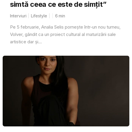
simtă ceea ce este de simțit”
Interviuri
Lifestyle
6
min
Pe 5 februarie, Analia Selis pornește într-un nou turneu,
Volver, gândit ca un proiect cultural al maturizării sale
artistice dar și...