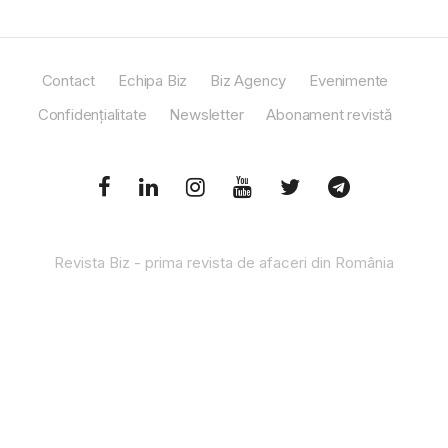
Contact
Echipa Biz
Biz Agency
Evenimente
Confidențialitate
Newsletter
Abonament revistă
Revista Biz - prima revista de afaceri din România