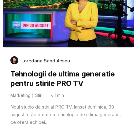
Loredana Sandulescu
Tehnologii de ultima generatie
pentru stirile PRO TV
Marketing
Stiri
< 1
min
Noul studio de stiri al PRO TV, lansat duminica, 30
august, este dotat cu tehnologie de ultima generatie,
ce ofera echipei...