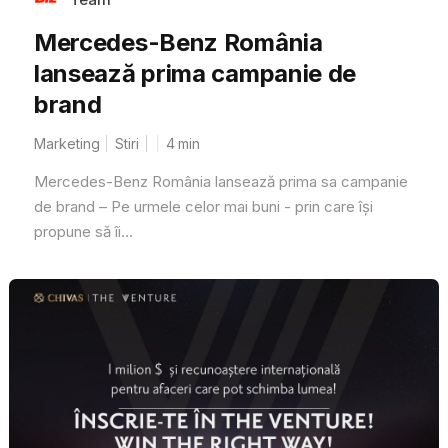
Mercedes-Benz România
lansează prima campanie de
brand
Marketing
Stiri
4
min
Mercedes-Benz România lansează prima sa campanie
de brand – Pe urmele celor mai buni - prin care îşi
propune să îi...