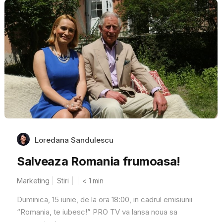
Loredana Sandulescu
Salveaza Romania frumoasa!
Marketing
Stiri
< 1
min
Duminica, 15 iunie, de la ora 18:00, in cadrul emisiunii
“Romania, te iubesc!” PRO TV va lansa noua sa