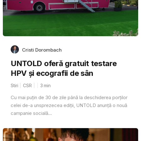
Cristi Dorombach
UNTOLD oferă gratuit testare
HPV și ecografii de sân
Stiri
CSR
3
min
Cu mai puțin de 30 de zile până la deschiderea porților
celei de-a unsprezecea ediții, UNTOLD anunță o nouă
campanie socială...